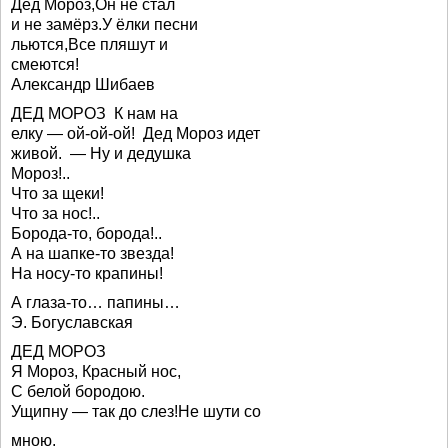
Дед Мороз,Он не стал
и не замёрз.У ёлки песни
льются,Все пляшут и
смеются!
Александр Шибаев
ДЕД МОРОЗ К нам на
елку — ой-ой-ой! Дед Мороз идет
живой. — Ну и дедушка
Мороз!..
Что за щеки!
Что за нос!..
Борода-то, борода!..
А на шапке-то звезда!
На носу-то крапины!
А глаза-то… папины…
Э. Богуславская
ДЕД МОРОЗ
Я Мороз, Красный нос,
С белой бородою.
Ущипну — так до слез!Не шути со
мною.