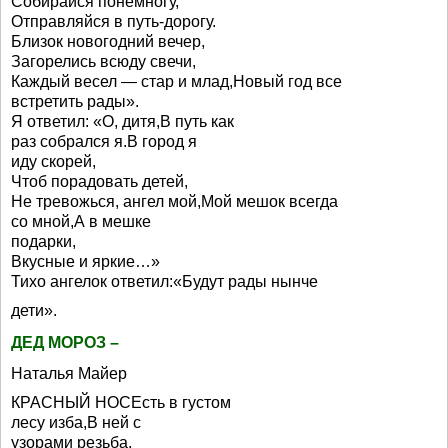
Собирайся понемногу,
Отправляйся в путь-дорогу.
Близок новогодний вечер,
Загорелись всюду свечи,
Каждый весел — стар и млад,Новый год все
встретить рады».
Я ответил: «О, дитя,В путь как
раз собрался я.В город я
иду скорей,
Чтоб порадовать детей,
Не тревожься, ангел мой,Мой мешок всегда
со мной,А в мешке
подарки,
Вкусные и яркие…»
Тихо ангелок ответил:«Будут рады нынче
дети».
ДЕД МОРОЗ –
Наталья Майер
КРАСНЫЙ НОСЕсть в густом
лесу изба,В ней с
узорами резьба,