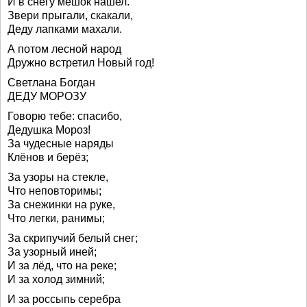
И в снегу мешок нашел.
Звери прыгали, скакали,
Деду лапками махали.
А потом лесной народ
Дружно встретил Новый год!
Светлана Богдан
ДЕДУ МОРОЗУ
Говорю тебе: спасибо,
Дедушка Мороз!
За чудесные наряды
Клёнов и берёз;
За узоры на стекле,
Что неповторимы;
За снежинки на руке,
Что легки, ранимы;
За скрипучий белый снег;
За узорный иней;
И за лёд, что на реке;
И за холод зимний;
И за россыпь серебра