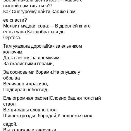
вьюгой нам тягаться?!
Как Снегурочку найти,Как же нам
ее спасти?
Молвит мудрая сова:— В древней книге
есть глава,Как добраться до
чертога.
Там указана дорога!Как за ельником
колючим,
Да за лесом, за дремучим,
За скалистыми горами,
За сосновыми борами,На опушке у
обрыва
Величаво и красиво,
Подпирая небосвод,
Ель огромная растет!Словно башня толстый
ствол,
Ветви-лапы словно стол,
Шишек гроздья бородой,У подножья мох
седой.
Вы, отважные зверушки,