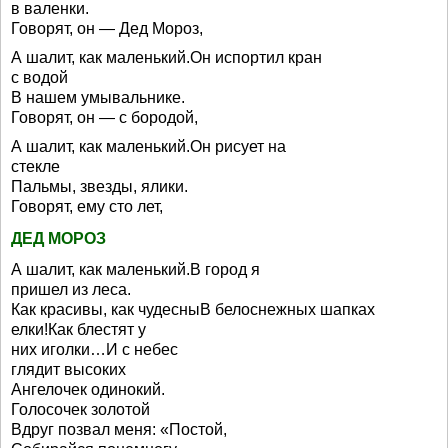
в валенки.
Говорят, он — Дед Мороз,
А шалит, как маленький.Он испортил кран
с водой
В нашем умывальнике.
Говорят, он — с бородой,
А шалит, как маленький.Он рисует на
стекле
Пальмы, звезды, ялики.
Говорят, ему сто лет,
ДЕД МОРОЗ
А шалит, как маленький.В город я
пришел из леса.
Как красивы, как чудесныВ белоснежных шапках
елки!Как блестят у
них иголки…И с небес
глядит высоких
Ангелочек одинокий.
Голосочек золотой
Вдруг позвал меня: «Постой,