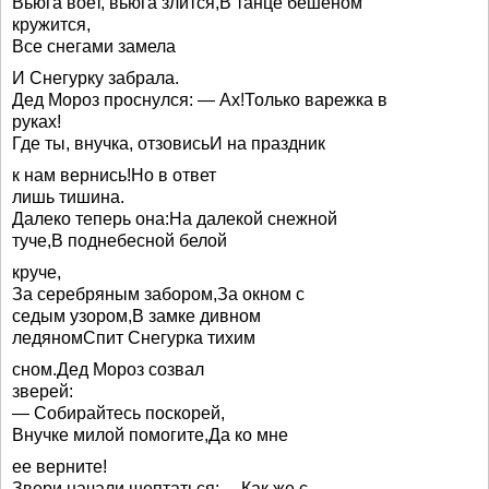
Вьюга воет, вьюга злится,В танце бешеном
кружится,
Все снегами замела
И Снегурку забрала.
Дед Мороз проснулся: — Ах!Только варежка в
руках!
Где ты, внучка, отзовисьИ на праздник
к нам вернись!Но в ответ
лишь тишина.
Далеко теперь она:На далекой снежной
туче,В поднебесной белой
круче,
За серебряным забором,За окном с
седым узором,В замке дивном
ледяномСпит Снегурка тихим
сном.Дед Мороз созвал
зверей:
— Собирайтесь поскорей,
Внучке милой помогите,Да ко мне
ее верните!
Звери начали шептаться:— Как же с