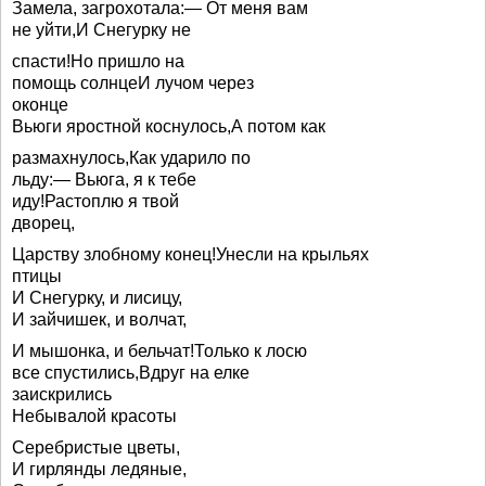
Замела, загрохотала:— От меня вам
не уйти,И Снегурку не
спасти!Но пришло на
помощь солнцеИ лучом через
оконце
Вьюги яростной коснулось,А потом как
размахнулось,Как ударило по
льду:— Вьюга, я к тебе
иду!Растоплю я твой
дворец,
Царству злобному конец!Унесли на крыльях
птицы
И Снегурку, и лисицу,
И зайчишек, и волчат,
И мышонка, и бельчат!Только к лосю
все спустились,Вдруг на елке
заискрились
Небывалой красоты
Серебристые цветы,
И гирлянды ледяные,