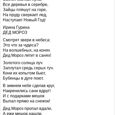
Все деревья в серебре,
Зайцы пляшут на горе,
На пруду сверкает лед,
Наступает Новый Год!
Ирина Гурина
ДЕД МОРОЗ
Смотрят звери в небеса:
Это что за чудеса?
На волшебных, на конях
Дед Мороз летит в санях!
Золотого солнца луч
Заплутал средь серых туч.
Кони их копытом бьют,
Бубенцы в дуге поют.
В зимнем небе сделав круг,
Накренились сани вдруг!
И с подарками мешок
Выпал прямо на снежок!
Дед Мороз пропал вдали,
А ежи мешок нашли.