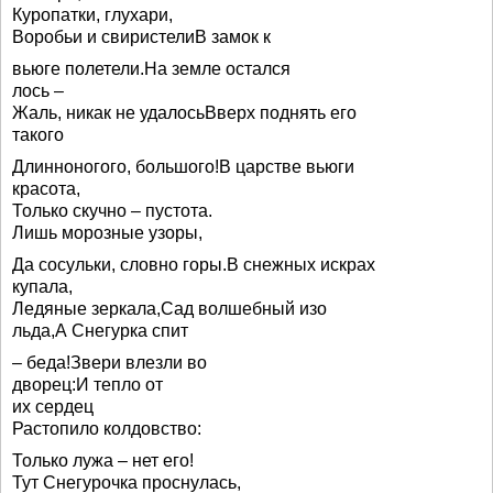
Куропатки, глухари,
Воробьи и свиристелиВ замок к
вьюге полетели.На земле остался
лось –
Жаль, никак не удалосьВверх поднять его
такого
Длинноногого, большого!В царстве вьюги
красота,
Только скучно – пустота.
Лишь морозные узоры,
Да сосульки, словно горы.В снежных искрах
купала,
Ледяные зеркала,Сад волшебный изо
льда,А Снегурка спит
– беда!Звери влезли во
дворец:И тепло от
их сердец
Растопило колдовство:
Только лужа – нет его!
Тут Снегурочка проснулась,