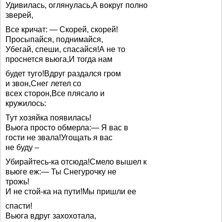
Удивилась, оглянулась,А вокруг полно
зверей,
Все кричат: — Скорей, скорей!
Просыпайся, поднимайся,
Убегай, спеши, спасайся!А не то
проснется вьюга,И тогда нам
будет туго!Вдруг раздался гром
и звон,Снег летел со
всех сторон,Все плясало и
кружилось:
Тут хозяйка появилась!
Вьюга просто обмерла:— Я вас в
гости не звала!Угощать я вас
не буду –
Убирайтесь-ка отсюда!Смело вышел к
вьюге еж:— Ты Снегурочку не
трожь!
И не стой-ка на пути!Мы пришли ее
спасти!
Вьюга вдруг захохотала,