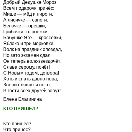
Добрый Дедушка Мороз
Всем подарочк принёс:
Мише — мёд и пироги,
А лисичке — сапоги.
Белочке — орешки,
Грибочки, сыроежки:
Бабушке Яге — кроссовки,
Яблоко и три морковки.
Волк на праздник опоздал,
Но зато экзамен сдал.
Он теперь волк-звездочёт.
Слава серому, почёт!
С Новым годом, детвора!
Хоть и спать давно пора,
Звери пляшут и поют,
В гости всех друзей зовут!
Елена Благинина
КТО ПРИШЕЛ?
Кто пришел?
Что принес?