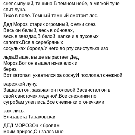
снег сыпучий, тишина.В темном небе, в мягкой туче
спит луна.
Тихо в поле. Темный-темный смотрит лес.
Дед Мороз, старик огромный, с елки слез.
Весь он белый, весь в обновах,
весь в звездах,В белой шапке и в пуховых
сапогах.Вся в серебряных
сосульках борода.У него во рту свистулька изо
льда.Выше, выше вырастает Дед
Мороз.Вот он вышел из-за елок и
берез.
Вот затопал, ухватился за соснуИ похлопал снежной
варежкой луну.
Зашагал он, закачал он головой,Засвистал он в
свой свисточек ледяной.Все снежинки по
сугробам улеглись.Все снежинки огонечками
зажглись.
Елизавета Тараховская
ДЕД МОРОЗОн к бровям
моим прирос,Он залез мне