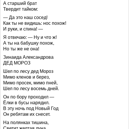
А старший брат
Твердит тайком:
— Да это наш сосед!
Как ты не видишь: нос похож!
И руки, и спина! —
Я отвечаю: — Ну и что ж!
А ты на бабушку похож,
Но ты же не она!
Зинаида Александрова
ДЕД МОРОЗ
Шел по лесу дед Мороз
Мимо кленов и берез,
Мимо просек, мимо пней,
Шел по лесу восемь дней.
Он по бору проходил —
Ёлки в бусы нарядил.
В эту ночь под Новый Год
Он ребятам их снесет.
На полянках тишина,
Светит желтая луна.