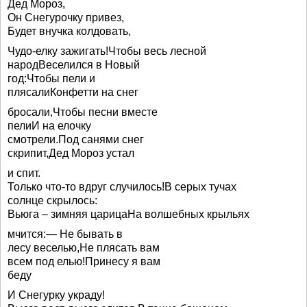
Дед Мороз,
Он Снегурочку привез,
Будет внучка колдовать,
Чудо-елку зажигать!Чтобы весь лесной
народВеселился в Новый
год:Чтобы пели и
плясалиКонфетти на снег
бросали,Чтобы песни вместе
пелиИ на елочку
смотрели.Под санями снег
скрипит,Дед Мороз устал
и спит.
Только что-то вдруг случилось!В серых тучах
солнце скрылось:
Вьюга – зимняя царицаНа волшебных крыльях
мчится:— Не бывать в
лесу веселью,Не плясать вам
всем под елью!Принесу я вам
беду
И Снегурку украду!