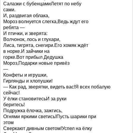
Салазки с бубенцамиЛетят по небу
сами.
И, раздвигая облака,
Мороз волнуется слегка,Ведь ждут его
ребята —
И птички, и зверята:
Волчонок, лось и глухари,
Лиса, тигрята, снегири.Его хомяк ждёт
в норке.И зайчики на
горке.Вот прибыл Дедушка
Мороз,Подарки новые привёз
—
Конфеты и игрушки,
Гирлянды и хлопушки!
— Как рад, зверятки, видеть вас!Я всех побалую
сейчас!
У ёлки становитесьИ за руки
беритесь!
Подружка ёлочка, зажгись,
Огнями яркими светись!Пусть шарики при
этом
Сверкают дивным светом!Успел на ёлку