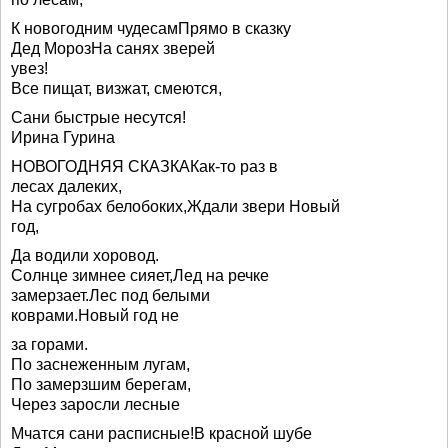
К новогодним чудесамПрямо в сказку
Дед МорозНа санях зверей
увез!
Все пищат, визжат, смеются,
Сани быстрые несутся!
Ирина Гурина
НОВОГОДНЯЯ СКАЗКАКак-то раз в
лесах далеких,
На сугробах белобоких,Ждали звери Новый
год,
Да водили хоровод.
Солнце зимнее сияет,Лед на речке
замерзает.Лес под белыми
коврами.Новый год не
за горами.
По заснеженным лугам,
По замерзшим берегам,
Через заросли лесные
Мчатся сани расписные!В красной шубе