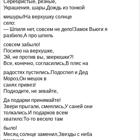
Серебристые, резные,
Украшения, шары,Дождь из тонкой
мишуры!На верхушку солнце
село:
— Шпиля нет, совсем не дело!Замок Вьюги я
разбило,А про шпиль
совсем забыло!
Посияю на верхушке,
Эй, не против вы, зверюшки?!
Все, конечно, согласились,В пляс на
радостях пустились.Подоспел и Дед
Мороз,Он мешок в
санях привез!
Подходите, не зевайте,
Да подарки принимайте!
Звери прыгали, смеялись,У саней они
толкались.И подарков всем
хватило:То-то весело там
было!
Месяц солнце заменил,Звезды с неба