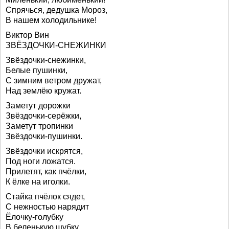
Спрячься, дедушка Мороз,
В нашем холодильнике!
Виктор Вин
ЗВЁЗДОЧКИ-СНЕЖИНКИ
Звёздочки-снежинки,
Белые пушинки,
С зимним ветром дружат,
Над землёю кружат.
Заметут дорожки
Звёздочки-серёжки,
Заметут тропинки
Звёздочки-пушинки.
Звёздочки искрятся,
Под ноги ложатся.
Прилетят, как пчёлки,
К ёлке на иголки.
Стайка пчёлок сядет,
С нежностью нарядит
Ёлочку-голубку
В беленькую шубку.