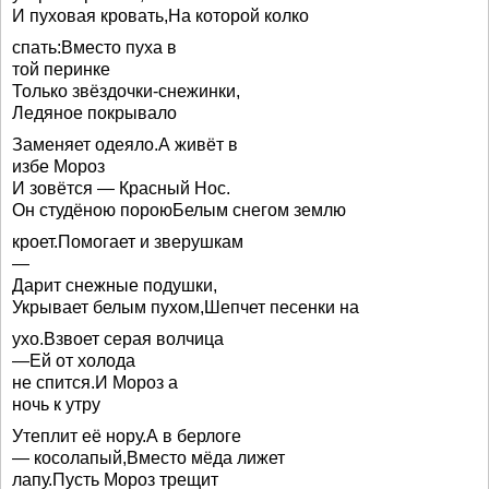
И пуховая кровать,На которой колко
спать:Вместо пуха в
той перинке
Только звёздочки-снежинки,
Ледяное покрывало
Заменяет одеяло.А живёт в
избе Мороз
И зовётся — Красный Нос.
Он студёною пороюБелым снегом землю
кроет.Помогает и зверушкам
—
Дарит снежные подушки,
Укрывает белым пухом,Шепчет песенки на
ухо.Взвоет серая волчица
—Ей от холода
не спится.И Мороз а
ночь к утру
Утеплит её нору.А в берлоге
— косолапый,Вместо мёда лижет
лапу.Пусть Мороз трещит