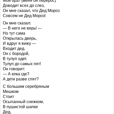
Мой брат (меня он перерос)
Доводит всех до слез,
Он мне сказал, что Дед Мороз
Совсем не Дед Мороз!
Он мне сказал:
— В него не верь! —
Но тут сама
Открылась дверь,
И вдруг я вижу —
Входит дед.
Он с бородой,
В тулуп одет.
Тулуп до самых пят!
Он говорит:
— А елка где?
А дети разве спят?
С большим серебряным
Мешком
Стоит
Осыпанный снежком,
В пушистой шапке
Дед,