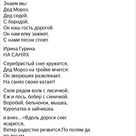
Знаем мы:
Дед Мороз,
Дед седой,
С бородой,
Он наш гость дорогой.
Он нам елку зажжет,
С нами песни споет.
Ирина Гурина
НА САНЯХ
Серебристый снег кружится,
Дед Мороз на тройке мчится:
Он зверюшек развлекает,
На санях своих катает!
Сели рядом волк с лисичкой,
Еж и лось, бобер с синичкой,
Воробей, бельчонок, мышка,
Куропатка и зайчишка.
и вниз…>Вдоль дороги снег
искрится,
Ветер радостно резвится.По полям да
по лесам,