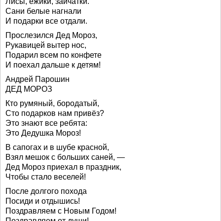
Лисы, ежики, зайчатки.
Сани белые нагнали
И подарки все отдали.
Прослезился Дед Мороз,
Рукавицей вытер нос,
Подарил всем по конфете
И поехал дальше к детям!
Андрей Парошин
ДЕД МОРОЗ
Кто румяный, бородатый,
Сто подарков нам привёз?
Это знают все ребята:
Это Дедушка Мороз!
В сапогах и в шубе красной,
Взял мешок с больших саней, —
Дед Мороз приехал в праздник,
Чтобы стало веселей!
После долгого похода
Посиди и отдышись!
Поздравляем с Новым Годом!
Поздравляем от души!