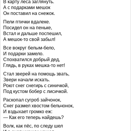
В карту леса заглянуть.
А с подарками мешок
Он поставил на снежок.
Пели птички вдалеке.
Посидел он на пеньке,
Встал и дальше поспешил,
А мешок-то свой забыл!
Все вокруг белым-бело,
И подарки замело.
Спохватился добрый дед,
Глядь, в руках мешка-то нет!
Стал зверей на помощь звать,
Звери начали искать.
Роют снег снегирь с синичкой,
Под кустом бобер с лисичкой.
Раскопал сугроб зайчонок,
Снег размел хвостом бельчонок,
И вздыхает громко еж:
— Как его теперь найдешь?
Волк, как пёс, по следу шел