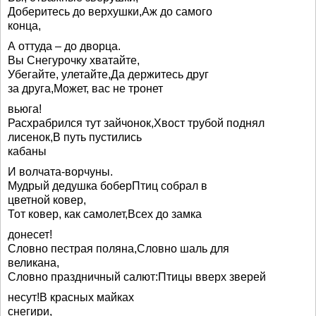
Доберитесь до верхушки,Аж до самого
конца,
А оттуда – до дворца.
Вы Снегурочку хватайте,
Убегайте, улетайте,Да держитесь друг
за друга,Может, вас не тронет
вьюга!
Расхрабрился тут зайчонок,Хвост трубой поднял
лисенок,В путь пустились
кабаны
И волчата-ворчуны.
Мудрый дедушка боберПтиц собрал в
цветной ковер,
Тот ковер, как самолет,Всех до замка
донесет!
Словно пестрая поляна,Словно шаль для
великана,
Словно праздничный салют:Птицы вверх зверей
несут!В красных майках
снегири,