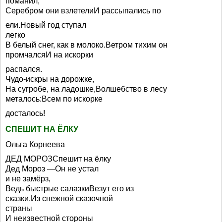
поманил,
Серебром они взлетелиИ рассыпались по
ели.Новый год ступал
легко
В белый снег, как в молоко.Ветром тихим он
промчалсяИ на искорки
распался.
Чудо-искры на дорожке,
На сугробе, на ладошке,Волшебство в лесу
металось:Всем по искорке
досталось!
СПЕШИТ НА ЁЛКУ
Ольга Корнеева
ДЕД МОРОЗСпешит на ёлку
Дед Мороз —Он не устал
и не замёрз,
Ведь быстрые салазкиВезут его из
сказки.Из снежной сказочной
страны
И неизвестной стороны