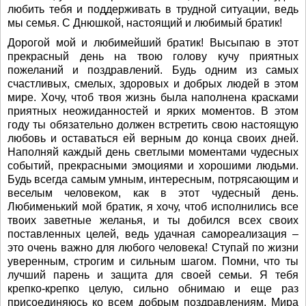
любить тебя и поддерживать в трудной ситуации, ведь
мы семья. С Днюшкой, настоящий и любимый братик!
Дорогой мой и любимейший братик! Высыпаю в этот
прекрасный день на твою голову кучу приятных
пожеланий и поздравлений. Будь одним из самых
счастливых, смелых, здоровых и добрых людей в этом
мире. Хочу, чтоб твоя жизнь была наполнена красками
приятных неожиданностей и ярких моментов. В этом
году ты обязательно должен встретить свою настоящую
любовь и оставаться ей верным до конца своих дней.
Наполняй каждый день светлыми моментами чудесных
событий, прекрасными эмоциями и хорошими людьми.
Будь всегда самым умным, интересным, потрясающим и
веселым человеком, как в этот чудесный день.
Любименький мой братик, я хочу, чтоб исполнились все
твоих заветные желанья, и ты добился всех своих
поставленных целей, ведь удачная самореализация –
это очень важно для любого человека! Ступай по жизни
уверенным, строгим и сильным шагом. Помни, что ты
лучший парень и защита для своей семьи. Я тебя
крепко-крепко целую, сильно обнимаю и еще раз
присоединяюсь ко всем добрым поздравлениям. Мира