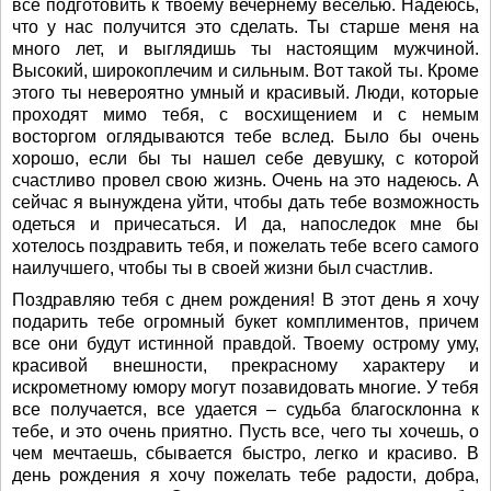
все подготовить к твоему вечернему веселью. Надеюсь,
что у нас получится это сделать. Ты старше меня на
много лет, и выглядишь ты настоящим мужчиной.
Высокий, широкоплечим и сильным. Вот такой ты. Кроме
этого ты невероятно умный и красивый. Люди, которые
проходят мимо тебя, с восхищением и с немым
восторгом оглядываются тебе вслед. Было бы очень
хорошо, если бы ты нашел себе девушку, с которой
счастливо провел свою жизнь. Очень на это надеюсь. А
сейчас я вынуждена уйти, чтобы дать тебе возможность
одеться и причесаться. И да, напоследок мне бы
хотелось поздравить тебя, и пожелать тебе всего самого
наилучшего, чтобы ты в своей жизни был счастлив.
Поздравляю тебя с днем рождения! В этот день я хочу
подарить тебе огромный букет комплиментов, причем
все они будут истинной правдой. Твоему острому уму,
красивой внешности, прекрасному характеру и
искрометному юмору могут позавидовать многие. У тебя
все получается, все удается – судьба благосклонна к
тебе, и это очень приятно. Пусть все, чего ты хочешь, о
чем мечтаешь, сбывается быстро, легко и красиво. В
день рождения я хочу пожелать тебе радости, добра,