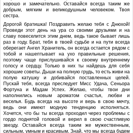
хорошо и замечательно. Оставайся всегда таким же
добрым, мягким и великодушным человеком. Твоя
сестра.
Дорогой братишка! Поздравить желаю тебя с Днюхой!
Проведи этот день на ура со своими друзьями и на
славу повеселится этим днем, ведь такое бывает лишь
раз в году. Брат, тебя в твоей судьбе и на пути всегда
оберегает Ангел Хранитель, он всегда остается рядом с
тобой и нашептывает на ухо правильные решения,
поэтому чаще прислушивайся к своему внутреннему
голосу и сердцу. Только в них ты найдешь для себя
хорошие советы. Дыши на полную грудь, то есть живи на
полую катушку и добивайся поставленных целей.
Пускай тебя, всегда преследует Мисс Удача, Сеньора
Фортуна и Мадам Успех. Желаю, чтобы твои дни
наполнились новым ароматом счастья, любви и
веселья. Будь всегда на высоте и верь в свою мечту,
ведь они имеют модную тенденцию исполняться.
Хочется, что бы ты всегда проходил через проблемы с
гордо поднятой головой и верил в свою счастливую
звезду. Оставайся всегда таким же мужественным,
сильным, умным и красивым. Знай, что мы всегда будем