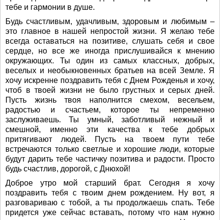
тебе и гармонии в душе.
Будь счастливым, удачливым, здоровым и любимым –
это главное в нашей непростой жизни. Я желаю тебе
всегда оставаться на позитиве, слушать себя и свое
сердце, но все же иногда прислушивайся к мнению
окружающих. Ты один из самых классных, добрых,
веселых и необыкновенных братьев на всей Земле. Я
хочу искренне поздравить тебя с Днем Рожденья и хочу,
чтоб в твоей жизни не было грустных и серых дней.
Пусть жизнь твоя наполнится смехом, весельем,
радостью и счастьем, которое ты непременно
заслуживаешь. Ты умный, заботливый нежный и
смешной, именно эти качества к тебе добрых
притягивают людей. Пусть на твоем пути тебе
встречаются только светлые и хорошие люди, которые
будут дарить тебе частичку позитива и радости. Просто
будь счастлив, дорогой, с Днюхой!
Доброе утро мой старший брат. Сегодня я хочу
поздравить тебя с твоим днем рождением. Ну вот, я
разговариваю с тобой, а ты продолжаешь спать. Тебе
придется уже сейчас вставать, потому что нам нужно