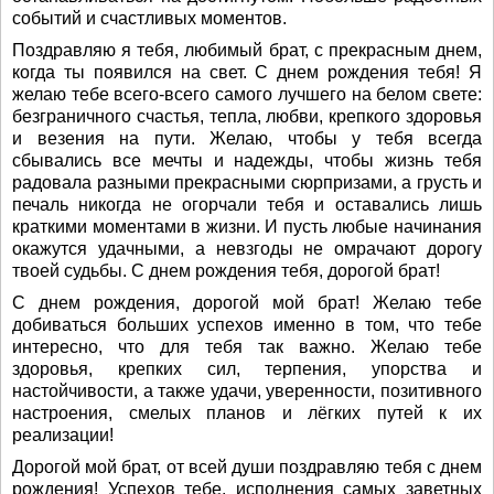
событий и счастливых моментов.
Поздравляю я тебя, любимый брат, с прекрасным днем,
когда ты появился на свет. С днем рождения тебя! Я
желаю тебе всего-всего самого лучшего на белом свете:
безграничного счастья, тепла, любви, крепкого здоровья
и везения на пути. Желаю, чтобы у тебя всегда
сбывались все мечты и надежды, чтобы жизнь тебя
радовала разными прекрасными сюрпризами, а грусть и
печаль никогда не огорчали тебя и оставались лишь
краткими моментами в жизни. И пусть любые начинания
окажутся удачными, а невзгоды не омрачают дорогу
твоей судьбы. С днем рождения тебя, дорогой брат!
С днем рождения, дорогой мой брат! Желаю тебе
добиваться больших успехов именно в том, что тебе
интересно, что для тебя так важно. Желаю тебе
здоровья, крепких сил, терпения, упорства и
настойчивости, а также удачи, уверенности, позитивного
настроения, смелых планов и лёгких путей к их
реализации!
Дорогой мой брат, от всей души поздравляю тебя с днем
рождения! Успехов тебе, исполнения самых заветных