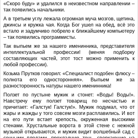
«Скоро буду» и удалился в неизвестном направлении –
так появились начальники.
А в третьем углу лежала огромная муча мозгов, щетина,
джинсы и кружка чая. Когда Бог ушел на обед, всё это
встало и задумчиво побрело к ближайшему компьютеру
– так появились программисты.
Так выпьем же за нашего именинника, представителя
интеллектуальной профессии! (меняя подборку
составляющих частей, этот тост можно применить к
любой профессии).
Козьма Прутков говорил: «Специалист подобен флюсу –
полнота его односторонняя». Выпьем же за
разносторонность натуры нашего именинника!
Ползет по пустыне мужик и стонет: «Воды! Воды!».
Навстречу ему ползет товарищ по несчастью и
причитает: «Галстук! Галстук!». Мужик подумал, что от
жары и жажды у того совсем мозги расплавились. И вот
на его пути встает крепость, окруженная высокими
стенами. Хрустальные ворота в этой стене с нежной
музыкой открываются, и мужик видит волшебный сад с
сочными плодами, прохладную тень, сверкающие на