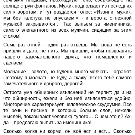
солнце струи фонтанов. Мужик подползает из последних
сил к воротам, и тут раздается голос: «Извини, мужик,
мы без галстука не впускаем!» - и ворота с нежной
музыкой закрываются… Так выпьем за именинника,
самого элегантного из всех мужчин, сидящих за этим
столом!
Семь раз отпей – один раз отъешь. Мы сюда не есть
пришли и даже не пить. Мы пришли, чтобы поздравить
нашего замечательного друга, что немедленно и
сделаем!
Молчание – золото, но будешь много молчать – ограбят.
Поэтому я молчать не буду, а скажу: всего тебе самого
замечательного и доброго, дорогой!
Острота ума обширных изъяснений не терпит: да и на
что обширность, ежели и без неё изъясняться удобно.
Многоречие характеризует человеческое скудоумие. Все
те речи и письма, в которых больше слов, нежели
мыслей, показывают человека тупого… О чем это я? Ах,
да – предлагаю выпить за именинника!
Сколько волка ни корми, он всё ест и ест… Сколько