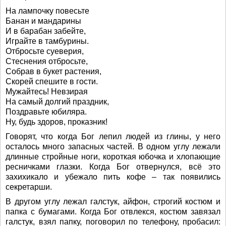
На лампочку повесьте
Банан и мандарины
И в барабан забейте,
Играйте в тамбурины.
Отбросьте суеверия,
Стеснения отбросьте,
Собрав в букет растения,
Скорей спешите в гости.
Мужайтесь! Невзирая
На самый долгий праздник,
Поздравьте юбиляра.
Ну, будь здоров, проказник!
Говорят, что когда Бог лепил людей из глины, у него
осталось много запасных частей. В одном углу лежали
длинные стройные ноги, короткая юбочка и хлопающие
ресничками глазки. Когда Бог отвернулся, всё это
захихикало и убежало пить кофе – так появились
секретарши.
В другом углу лежал галстук, айфон, строгий костюм и
папка с бумагами. Когда Бог отвлекся, костюм завязал
галстук, взял папку, поговорил по телефону, пробасил: