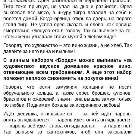
и согласился. Орел разогнался и перелетел пропасть.
Тигр тоже прыгнул, но упал на дно и разбился. Орел
выклевал все мясо, а шкуру тигра взвалил на себя и
полетел домой. Когда орлица открыла дверь, на пороге
стоял тигр. Не успел орел сказать и слова, как орлица
смертельно клюнула его в голову. Так выпьем же за то,
чтобы жены узнавали своих мужей в любом виде!
Говорят, что художество – это вино жизни, а не хлеб. Так
давайте за него вина и выпьем!
С винным набором «Бордо» можно выпивать «за
художество» вкусное домашнее красное вино,
отвечающее всем требованиям. А еще этот набор
поможет неплохо сэкономить на покупке вина!
Говорят, что если замужняя женщина не носит
обручального кольца, а также серег, брошек, кулонов,
браслетов и ожерелий, значит, она вышла замуж только
по любви! Поднимем бокалы за искреннюю любовь!
Идёт девушка, оглядывается — за ней идёт парень,
опять оглядывается — парень идёт, опять оглядывается
— парень всё идёт, снова оглядывается — а парня нет!
Так выпьем за сантехников, чтоб они закрывали