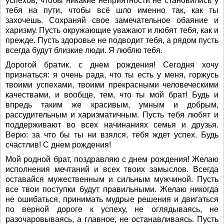
успехов, чтобы никакие неприятности не становились у
тебя на пути, чтобы всё шло именно так, как ты
захочешь. Сохраняй свое замечательное обаяние и
харизму. Пусть окружающие уважают и любят тебя, как и
прежде. Пусть здоровье не подводит тебя, а рядом пусть
всегда будут близкие люди. Я люблю тебя.
Дорогой братик, с днем рождения! Сегодня хочу
признаться: я очень рада, что ты есть у меня, горжусь
твоими успехами, твоими прекрасными человеческими
качествами, и вообще, тем, что ты мой брат! Будь и
впредь таким же красивым, умным и добрым,
рассудительным и харизматичным. Пусть тебя любят и
поддерживают во всех начинаниях семья и друзья.
Верю: за что бы ты ни взялся, тебя ждет успех. Будь
счастлив! С днем рождения!
Мой родной брат, поздравляю с днем рождения! Желаю
исполнения мечтаний и всех твоих замыслов. Всегда
оставайся мужественным и сильным мужчиной. Пусть
все твои поступки будут правильными. Желаю никогда
не ошибаться, принимать мудрые решения и двигаться
по верной дороге к успеху, не оглядываясь, не
разочаровываясь, а главное, не останавливаясь. Пусть