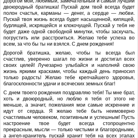
Дорогой мой, любимый, замечательный и самый лучший
двоюродный братишка! Пускай дом твой всегда будет
полон счастья, карманы ― денег, а сердце ― любви.
Пускай твоя жизнь всегда будет насыщенной, кипящей,
бурлящей, искрящейся и клокочущей. Пускай у тебя не
будет даже одной свободной минутки, чтобы заскучать,
погрустить или расстроиться. Желаю тебе успеха во
всем, за что бы ты ни взялся. С днем рождения!
Дорогой братишка, желаю, чтобы ты всегда был
счастлив, уверенно шагал по жизни и достигал всех
своих целей! Лучезарно улыбайся и наполняй свою
жизнь яркими красками, чтобы каждый день приносил
только радость! Желаю тебе крепчайшего здоровья,
благосклонности удачи и всяческих земных благ!
С днем твоего рождения поздравляю тебя! Ты мне брат,
хоть и двоюродный, но люблю я тебя от этого не
меньше, а значит, пожелания мои самые искренние и
идут от сердца. Я желаю тебе быть неимоверно
счастливым человеком, позитивным и успешным! Пусть
настроение твое будет всегда стопроцентно
прекрасным, мысли — только чистыми и благородными,
а ангел-хранитель пускай хранит тебя на всех этапах