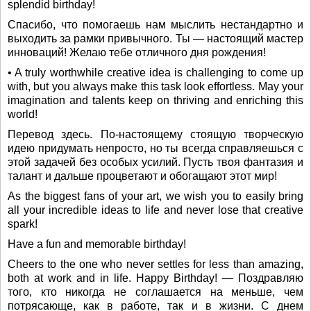
splendid birthday!
Спасибо, что помогаешь нам мыслить нестандартно и
выходить за рамки привычного. Ты — настоящий мастер
инноваций! Желаю тебе отличного дня рождения!
• A truly worthwhile creative idea is challenging to come up
with, but you always make this task look effortless. May your
imagination and talents keep on thriving and enriching this
world!
Перевод здесь. По-настоящему стоящую творческую
идею придумать непросто, но ты всегда справляешься с
этой задачей без особых усилий. Пусть твоя фантазия и
талант и дальше процветают и обогащают этот мир!
As the biggest fans of your art, we wish you to easily bring
all your incredible ideas to life and never lose that creative
spark!
Have a fun and memorable birthday!
Cheers to the one who never settles for less than amazing,
both at work and in life. Happy Birthday! — Поздравляю
того, кто никогда не соглашается на меньше, чем
потрясающе, как в работе, так и в жизни. С днем