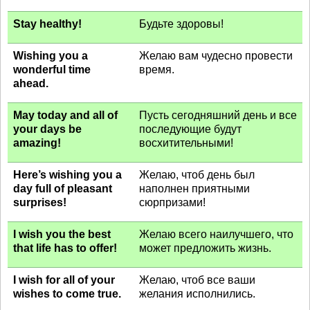
Stay healthy!
Будьте здоровы!
Wishing you a
Желаю вам чудесно провести
wonderful time
время.
ahead.
May today and all of
Пусть сегодняшний день и все
your days be
последующие будут
amazing!
восхитительными!
Here’s wishing you a
Желаю, чтоб день был
day full of pleasant
наполнен приятными
surprises!
сюрпризами!
I wish you the best
Желаю всего наилучшего, что
that life has to offer!
может предложить жизнь.
I wish for all of your
Желаю, чтоб все ваши
wishes to come true.
желания исполнились.