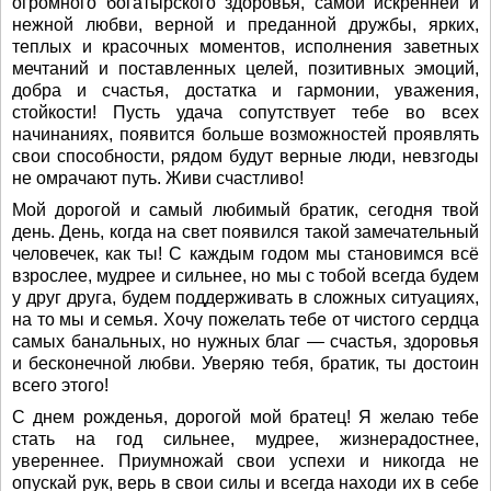
огромного богатырского здоровья, самой искренней и
нежной любви, верной и преданной дружбы, ярких,
теплых и красочных моментов, исполнения заветных
мечтаний и поставленных целей, позитивных эмоций,
добра и счастья, достатка и гармонии, уважения,
стойкости! Пусть удача сопутствует тебе во всех
начинаниях, появится больше возможностей проявлять
свои способности, рядом будут верные люди, невзгоды
не омрачают путь. Живи счастливо!
Мой дорогой и самый любимый братик, сегодня твой
день. День, когда на свет появился такой замечательный
человечек, как ты! С каждым годом мы становимся всё
взрослее, мудрее и сильнее, но мы с тобой всегда будем
у друг друга, будем поддерживать в сложных ситуациях,
на то мы и семья. Хочу пожелать тебе от чистого сердца
самых банальных, но нужных благ — счастья, здоровья
и бесконечной любви. Уверяю тебя, братик, ты достоин
всего этого!
С днем рожденья, дорогой мой братец! Я желаю тебе
стать на год сильнее, мудрее, жизнерадостнее,
увереннее. Приумножай свои успехи и никогда не
опускай рук, верь в свои силы и всегда находи их в себе