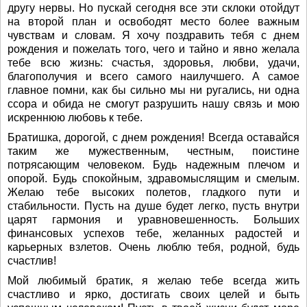
другу нервы. Но пускай сегодня все эти склоки отойдут
на второй план и освободят место более важным
чувствам и словам. Я хочу поздравить тебя с днем
рождения и пожелать того, чего и тайно и явно желала
тебе всю жизнь: счастья, здоровья, любви, удачи,
благополучия и всего самого наилучшего. А самое
главное помни, как бы сильно мы ни ругались, ни одна
ссора и обида не смогут разрушить нашу связь и мою
искреннюю любовь к тебе.
Братишка, дорогой, с днем рождения! Всегда оставайся
таким же мужественным, честным, поистине
потрясающим человеком. Будь надежным плечом и
опорой. Будь спокойным, здравомыслящим и смелым.
Желаю тебе высоких полетов, гладкого пути и
стабильности. Пусть на душе будет легко, пусть внутри
царят гармония и уравновешенность. Больших
финансовых успехов тебе, желанных радостей и
карьерных взлетов. Очень люблю тебя, родной, будь
счастлив!
Мой любимый братик, я желаю тебе всегда жить
счастливо и ярко, достигать своих целей и быть