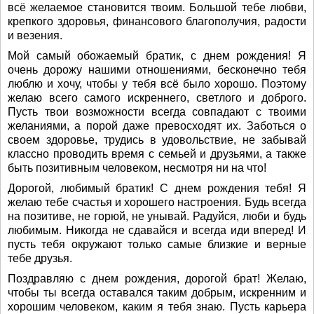
всё желаемое становится твоим. Большой тебе любви,
крепкого здоровья, финансового благополучия, радости
и везения.
Мой самый обожаемый братик, с днем рождения! Я
очень дорожу нашими отношениями, бесконечно тебя
люблю и хочу, чтобы у тебя всё было хорошо. Поэтому
желаю всего самого искреннего, светлого и доброго.
Пусть твои возможности всегда совпадают с твоими
желаниями, а порой даже превосходят их. Заботься о
своем здоровье, трудись в удовольствие, не забывай
классно проводить время с семьей и друзьями, а также
быть позитивным человеком, несмотря ни на что!
Дорогой, любимый братик! С днем рождения тебя! Я
желаю тебе счастья и хорошего настроения. Будь всегда
на позитиве, не горюй, не унывай. Радуйся, люби и будь
любимым. Никогда не сдавайся и всегда иди вперед! И
пусть тебя окружают только самые близкие и верные
тебе друзья.
Поздравляю с днем рождения, дорогой брат! Желаю,
чтобы ты всегда оставался таким добрым, искренним и
хорошим человеком, каким я тебя знаю. Пусть карьера