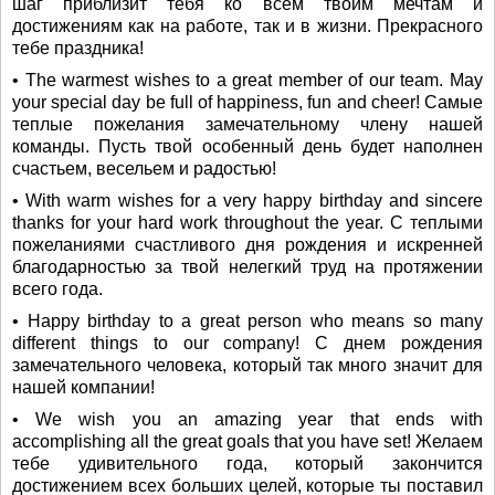
шаг приблизит тебя ко всем твоим мечтам и
достижениям как на работе, так и в жизни. Прекрасного
тебе праздника!
• The warmest wishes to a great member of our team. May
your special day be full of happiness, fun and cheer! Самые
теплые пожелания замечательному члену нашей
команды. Пусть твой особенный день будет наполнен
счастьем, весельем и радостью!
• With warm wishes for a very happy birthday and sincere
thanks for your hard work throughout the year. С теплыми
пожеланиями счастливого дня рождения и искренней
благодарностью за твой нелегкий труд на протяжении
всего года.
• Happy birthday to a great person who means so many
different things to our company! С днем рождения
замечательного человека, который так много значит для
нашей компании!
• We wish you an amazing year that ends with
accomplishing all the great goals that you have set! Желаем
тебе удивительного года, который закончится
достижением всех больших целей, которые ты поставил