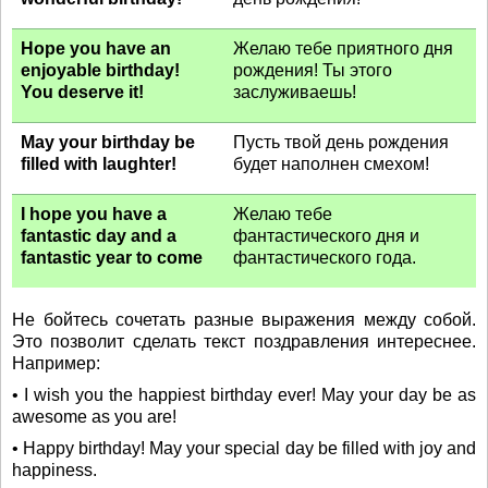
Hope you have an
Желаю тебе приятного дня
enjoyable birthday!
рождения! Ты этого
You deserve it!
заслуживаешь!
May your birthday be
Пусть твой день рождения
filled with laughter!
будет наполнен смехом!
I hope you have a
Желаю тебе
fantastic day and a
фантастического дня и
fantastic year to come
фантастического года.
Не бойтесь сочетать разные выражения между собой.
Это позволит сделать текст поздравления интереснее.
Например:
• I wish you the happiest birthday ever! May your day be as
awesome as you are!
• Happy birthday! May your special day be filled with joy and
happiness.