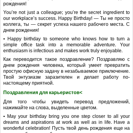
рождения!
You’re not just a colleague; you’re the secret ingredient to
our workplace’s success. Happy Birthday! — Ты не просто
коллега, ты — секрет успеха нашего рабочего места. С
днем рождения!
• Happy birthday to someone who knows how to turn a
simple office task into a memorable adventure. Your
enthusiasm is infectious and makes work truly enjoyable.
Как переводится такое поздравление? Поздравляю с
днем рождения человека, который умеет превратить
простую офисную задачу в незабываемое приключение.
Твой энтузиазм заразителен и делает работу по-
настоящему приятной.
Поздравления для карьеристов<
Для того чтобы увидеть перевод предложений,
нажимайте на слова, выделенные цветом.
• May your birthday bring you one step closer to all your
dreams and aspirations at work as well as in life. Have a
wonderful celebration! Пусть твой день рождения еще на