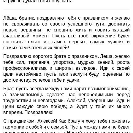
И рук не думал своих опускать.
Лёша, братик, поздравляю тебя с праздником и желаю
не сворачивать со своего успешного пути, достигать
новые вершины, не спешить жить и ловить каждый
счастливый момент. Пусть всё твоё окружение будет
состоять только из самых верных, самых лучших и
самых замечательных людей!
Поздравляю дорогого брата с праздником. Леша, желаю
тебе сил, терпения, упорства, мудрых знаний, роста
профессионализма и широты взглядов. Иди к своей
цели настойчиво, пусть твои заслуги будут оценены по
достоинству. Успехов тебе и удачи.
Брат, пусть всегда между нами царит взаимопонимание,
а взаимопомощь сделает нас непобедимыми перед
трудностями и невзгодами. Алексей, уверенным будь и
цени каждую свою победу, а будет у тебя их много
впереди. Поздравляю!
С праздником, Алексей! Как брату я хочу тебе пожелать
гармонии с собой и с семьей. Пусть между нами не будет
недопонимания и ссор, а в Новый год мы возьмем все