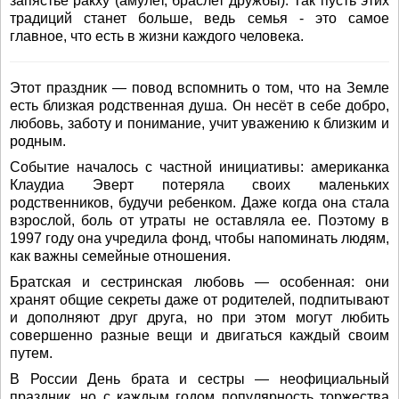
запястье ракху (амулет, браслет дружбы). Так пусть этих
традиций станет больше, ведь семья - это самое
главное, что есть в жизни каждого человека.
Этот праздник — повод вспомнить о том, что на Земле
есть близкая родственная душа. Он несёт в себе добро,
любовь, заботу и понимание, учит уважению к близким и
родным.
Событие началось с частной инициативы: американка
Клаудиа Эверт потеряла своих маленьких
родственников, будучи ребенком. Даже когда она стала
взрослой, боль от утраты не оставляла ее. Поэтому в
1997 году она учредила фонд, чтобы напоминать людям,
как важны семейные отношения.
Братская и сестринская любовь — особенная: они
хранят общие секреты даже от родителей, подпитывают
и дополняют друг друга, но при этом могут любить
совершенно разные вещи и двигаться каждый своим
путем.
В России День брата и сестры — неофициальный
праздник, но с каждым годом популярность торжества