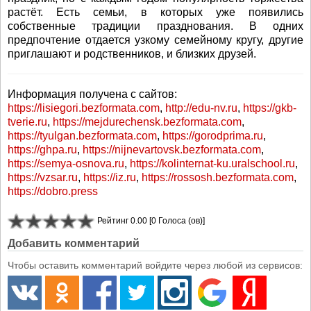
растёт. Есть семьи, в которых уже появились
собственные традиции празднования. В одних
предпочтение отдается узкому семейному кругу, другие
приглашают и родственников, и близких друзей.
Информация получена с сайтов:
https://lisiegori.bezformata.com
,
http://edu-nv.ru
,
https://gkb-
tverie.ru
,
https://mejdurechensk.bezformata.com
,
https://tyulgan.bezformata.com
,
https://gorodprima.ru
,
https://ghpa.ru
,
https://nijnevartovsk.bezformata.com
,
https://semya-osnova.ru
,
https://kolinternat-ku.uralschool.ru
,
https://vzsar.ru
,
https://iz.ru
,
https://rossosh.bezformata.com
,
https://dobro.press
Рейтинг 0.00 [0 Голоса (ов)]
Добавить комментарий
Чтобы оставить комментарий войдите через любой из сервисов: