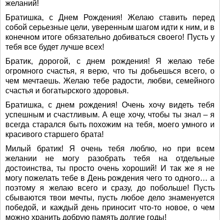
желаний!
Братишка, с Днем Рождения! Желаю ставить перед
собой серьезные цели, уверенным шагом идти к ним, и в
конечном итоге обязательно добиваться своего! Пусть у
тебя все будет лучше всех!
Братик, дорогой, с днем рождения! Я желаю тебе
огромного счастья, я верю, что ты добьешься всего, о
чем мечтаешь. Желаю тебе радости, любви, семейного
счастья и богатырского здоровья.
Братишка, с днем рождения! Очень хочу видеть тебя
успешным и счастливым. А еще хочу, чтобы ты знал – я
всегда старался быть похожим на тебя, моего умного и
красивого старшего брата!
Милый братик! Я очень тебя люблю, но при всем
желании не могу разобрать тебя на отдельные
достоинства, ты просто очень хороший! И так же я не
могу пожелать тебе в День рождения чего то одного… а
поэтому я желаю всего и сразу, до побольше! Пусть
сбываются твои мечты, пусть любое дело знаменуется
победой, и каждый день приносит что-то новое, о чем
можно хранить добрую память долгие годы!