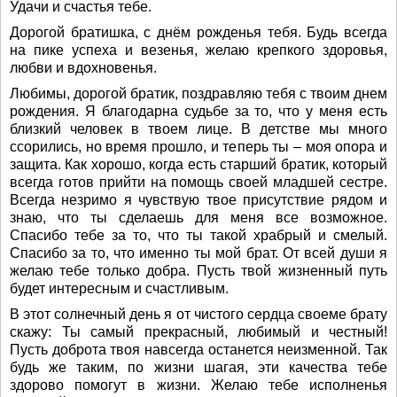
Удачи и счастья тебе.
Дорогой братишка, с днём рожденья тебя. Будь всегда
на пике успеха и везенья, желаю крепкого здоровья,
любви и вдохновенья.
Любимы, дорогой братик, поздравляю тебя с твоим днем
рождения. Я благодарна судьбе за то, что у меня есть
близкий человек в твоем лице. В детстве мы много
ссорились, но время прошло, и теперь ты – моя опора и
защита. Как хорошо, когда есть старший братик, который
всегда готов прийти на помощь своей младшей сестре.
Всегда незримо я чувствую твое присутствие рядом и
знаю, что ты сделаешь для меня все возможное.
Спасибо тебе за то, что ты такой храбрый и смелый.
Спасибо за то, что именно ты мой брат. От всей души я
желаю тебе только добра. Пусть твой жизненный путь
будет интересным и счастливым.
В этот солнечный день я от чистого сердца своемe брату
скажу: Ты самый прекрасный, любимый и честный!
Пусть доброта твоя навсегда останется неизменной. Так
будь же таким, по жизни шагая, эти качества тебе
здорово помогут в жизни. Желаю тебе исполненья