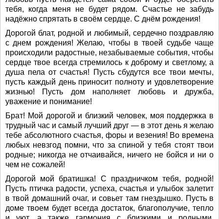
тебя, когда меня не будет рядом. Счастье не забудь
надёжно спрятать в своём сердце. С днём рождения!
Дорогой блат, родной и любимый, сердечно поздравляю
с днем рождения! Желаю, чтобы в твоей судьбе чаще
происходили радостные, незабываемые события, чтобы
сердце твое всегда стремилось к доброму и светлому, а
душа пела от счастья! Пусть сбудутся все твои мечты,
пусть каждый день приносит полноту и удовлетворение
жизнью! Пусть дом наполняет любовь и дружба,
уважение и понимание!
Брат! Мой дорогой и близкий человек, моя поддержка в
трудный час и самый лучший друг — в этот день я желаю
тебе абсолютного счастья, форы и везения! Во времена
любых невзгод помни, что за спиной у тебя стоят твои
родные; никогда не отчаивайся, ничего не бойся и ни о
чем не сожалей!
Дорогой мой братишка! С праздничком тебя, родной!
Пусть птичка радости, успеха, счастья и улыбок залетит
в твой домашний очаг, и совьет там гнездышко. Пусть в
доме твоем будет всегда достаток, благополучие, тепло
и уют, а также гармония с близкими и родными.