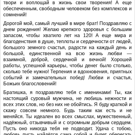
твори и воплощай в жизнь свои творения! А еще
обеспеченным, свободным человеком без комплексов и
сомнений!
Дорогой мой, самый лучший в мире брат! Поздравляю с
днем рождения! Желаю крепкого здоровья с большим
запасом, чтобы хватило лет на 120! А еще мира и
благоденствия в душе, теплоты и сердечности от людей,
большого земного счастья, радости на каждый день и
большой, единственной на всю жизнь любви —
взаимной, доброй, сердечной и вечной! Хорошей
работы, успешной карьеры, чтобы денег было столько,
сколько тебе нужно! Терпения и вдохновения, приятных
событий и замечательных побед! Любви и счастья,
Божьих благословений!
Братишка, я поздравляю тебя с именинами! Ты, как
настоящий суровый мужчина, не любишь нежности и
всех этих слов, но без них не обойтись. Я буду краткой и
скажу совсем немного. Будь таким как есть и не
меняйся. Ты идеален во всех смыслах, мужественный,
надёжный, отзывчивый и с огромным добрым сердцем.
Пусть оно никогда тебя не подводит. Удача с тобою,
любовь пусть найдётся сама собой и будет оберегать