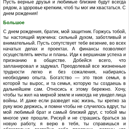
Пусть верные друзья и любимые близкие будут всегда
рядом, а здоровье крепким, чтоб ты мог им хвастаться. С
днем рождения!
Большое
С днем рождения, братик, мой защитник. Горжусь тобой,
ты настоящий мужчина: сильный духом, заботливый и
внимательный. Пусть сопутствует тебе везение, во всех
начатых делах и проектах. А финансы позволяют
осуществлять мечты и планы. Иди к вершинам успеха и
признанию в обществе. Добейся всего, что
запланировал и задумал. Преодолевай все жизненные
трудности легко и без сожаления, набираясь
необходимо опыта. Богатство — это твоя семья, в
которой ты вырос, и та семья, которую ты создаешь в
дальнейшем сам. Относись к этому бережно. Хочу,
чтобы ты жил на мирной земле и никогда не увидел лица
войны. И даже если разведет нас жизнь, ты крепко за
руку мою держись, и помни чтобы не случилось вдруг, ты
мой любимый брат и самый близкий друг, с тобой мы
многое уже прошли. Рискуй и не страшись браться за
новую работу, я верю в тебя, ты справишься и