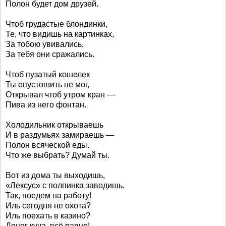
Полон будет дом друзей.
Чтоб грудастые блондинки,
Те, что видишь на картинках,
За тобою увивались,
За тебя они сражались.
Чтоб пузатый кошелек
Ты опустошить не мог,
Открывал чтоб утром кран —
Пива из него фонтан.
Холодильник открываешь
И в раздумьях замираешь —
Полон всяческой еды.
Что же выбрать? Думай ты.
Вот из дома ты выходишь,
«Лексус» с полпинка заводишь.
Так, поедем на работу!
Иль сегодня не охота?
Иль поехать в казино?
Денег куча, всё равно!