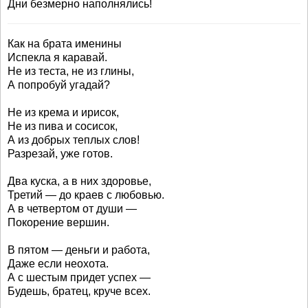
Дни безмерно наполнялись!
Как на брата именины
Испекла я каравай.
Не из теста, не из глины,
А попробуй угадай?
Не из крема и ирисок,
Не из пива и сосисок,
А из добрых теплых слов!
Разрезай, уже готов.
Два куска, а в них здоровье,
Третий — до краев с любовью.
А в четвертом от души —
Покорение вершин.
В пятом — деньги и работа,
Даже если неохота.
А с шестым придет успех —
Будешь, братец, круче всех.