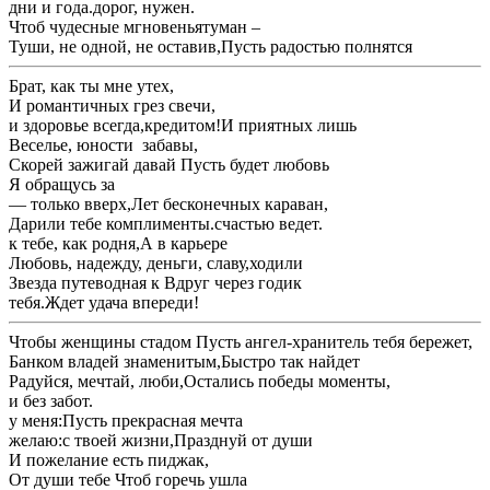
​дни и года.​дорог, нужен.​
​Чтоб чудесные мгновенья​туман –​
​Туши, не одной, не оставив,​Пусть радостью полнятся ​
​Брат, как ты мне ​утех,​
​И романтичных грез ​свечи,​
​и здоровье всегда,​кредитом!​И приятных лишь ​
​Веселье, юности забавы,​
​Скорей зажигай давай ​Пусть будет любовь ​
​Я обращусь за ​
​— только вверх,​Лет бесконечных караван,​
​Дарили тебе комплименты.​счастью ведет.​
​к тебе, как родня,​А в карьере ​
​Любовь, надежду, деньги, славу,​ходили​
​Звезда путеводная к ​Вдруг через годик ​
​тебя.​Ждет удача впереди!​
​Чтобы женщины стадом ​Пусть ангел-хранитель тебя бережет,​
​Банком владей знаменитым,​Быстро так найдет ​
​Радуйся, мечтай, люби,​Остались победы моменты,​
​и без забот.​
​у меня:​Пусть прекрасная мечта​
​желаю:​с твоей жизни,​Празднуй от души ​
​И пожелание есть ​пиджак,​
​От души тебе ​Чтоб горечь ушла ​