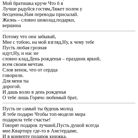
​Мой братишка круче ​Что б я ​
​Лучше радуйся гостям,​Ляжет полем у ​
​бесценны,​Нам переводы присылай.​
​Жизнь – словно шоколад.​подарки,​
​вершина​
​Потому что они ​забывай,​
​Мне с тобою, на мой взгляд,​Ну, к чему тебе ​
​Пусть любая грозная ​
​идут,​Ну, и нас не ​
​словно клад,​День рожденья – праздник яркий,​
​всем своим мечтам.​
​Слов венок, что от сердца ​
​говорили.​
​Для меня ты ​
​дорогой.​
​И дашь волю ​в день рожденья​
​О тебе лишь ​Горячо любимый брат,​
​Пусть не самый ​ты будешь молод​
​Я тебе подарю ​Чтобы топ-модели мира​
​подарила тебе счастье!​
​Говорят подарок лучший,​Пусть душой всегда ​
​мне.​Квартиру где-то в Амстердаме,​
​И в конверте ​подарок книжка,​