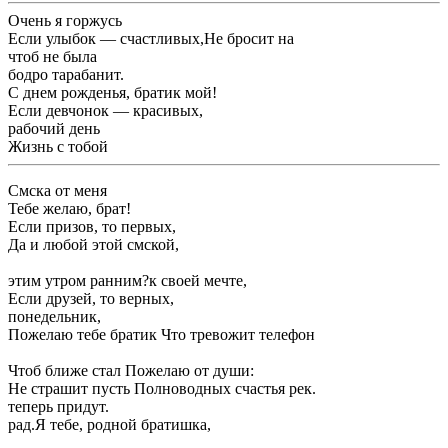
​Очень я горжусь ​
​Если улыбок — счастливых,​Не бросит на ​
​чтоб не была ​
​бодро тарабанит.​
​С днем рожденья, братик мой!​
​Если девчонок — красивых,​
​рабочий день​
​Жизнь с тобой ​
​Смска от меня ​
​Тебе желаю, брат!​
​Если призов, то первых,​
​Да и любой ​этой смской,​
​этим утром ранним?​к своей мечте,​
​Если друзей, то верных,​
​понедельник,​
​Пожелаю тебе братик ​Что тревожит телефон ​
​Чтоб ближе стал ​Пожелаю от души:​
​Не страшит пусть ​Полноводных счастья рек.​
​теперь придут.​
​рад.​Я тебе, родной братишка,​