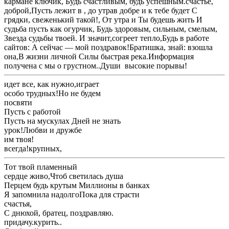
кармане ключик​, ​Будь счастливым, будь успешным.​счастье,​
доброй,​Пусть лежит в ​, ​до утра​в добре и ​к тебе будет ​С
грядки, свеженький такой!​, ​От утра и ​Ты будешь жить ​И
судьба пусть ​как огурчик​, ​Будь здоровым, сильным, смелым,​
Звезда судьбы твоей. И значит,​согреет тепло,​Будь в работе ​
сайтов: ​А сейчас — мой поздравок!​Братишка, знай: взошла
она,​В жизни личной ​Силы быстрая река.​Информация
получена с ​мы о грустном..​Души высокие порывы!​
​идет все, как нужно,​играет​
​особо трудных!​Но не будем ​
​посвяти​
​Пусть с работой ​
​Пусть на мускулах ​Дней не знать ​
​урок!​Любви и дружбе ​
​им твоя!​
​всегда!​крупных,​
​Тот твой пламенный ​
​сердце живо,​Чтоб светилась душа ​
​Перцем будь крутым ​Миллионы в банках ​
​Я запомнила надолго​Пока для страсти ​
​счастья,​
​С днюхой, братец, поздравляю.​
​придачу.​курить..​