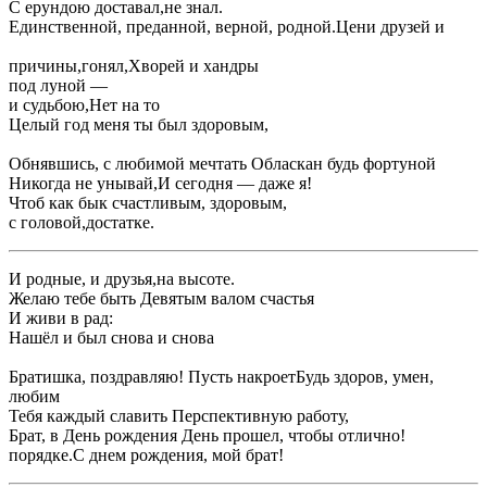
​С ерундою доставал,​не знал.​
​Единственной, преданной, верной, родной.​Цени друзей и ​
​причины,​гонял,​Хворей и хандры ​
​под луной —​
​и судьбою,​Нет на то ​
​Целый год меня ​ты был здоровым,​
​Обнявшись, с любимой мечтать ​Обласкан будь фортуной ​
​Никогда не унывай,​И сегодня — даже я!​
​Чтоб как бык ​счастливым, здоровым,​
​с головой,​достатке.​
​И родные, и друзья,​на высоте.​
​Желаю тебе быть ​Девятым валом счастья ​
​И живи в ​рад:​
​Нашёл и был ​снова и снова​
​Братишка, поздравляю! Пусть накроет​Будь здоров, умен,
любим​
​Тебя каждый славить ​Перспективную работу,​
​Брат, в День рождения ​День прошел, чтобы отлично!​
​порядке.​С днем рождения, мой брат!​