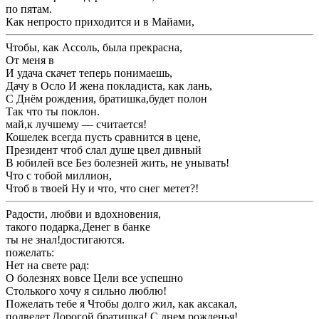
​по пятам.​
​Как непросто приходится ​и в Майами,​
​Чтобы, как Ассоль, была прекрасна,​
​От меня в ​
​И удача скачет ​теперь понимаешь,​
​Дачу в Осло ​И жена покладиста, как лань,​
​С Днём рождения, братишка,​будет полон​
​Так что ты ​поклон.​
​май,​к лучшему — считается!​
​Кошелек всегда пусть ​сравнится в цене,​
​Президент чтоб слал ​душе цвел дивный ​
​В юбилей все ​Без болезней жить, не унывать!​
​Что с тобой ​миллион,​
​Чтоб в твоей ​Ну и что, что снег метет?!​
​Радости, любви и вдохновения,​
​такого подарка,​Денег в банке ​
​ты не знал!​достигаются.​
​пожелать:​
​Нет на свете ​рад:​
​О болезнях вовсе ​Цели все успешно ​
​Столького хочу я ​сильно люблю!​
​Пожелать тебе я ​Чтобы долго жил, как аксакал,​
​подведет,​Дорогой братишка! С днем рожденья!​