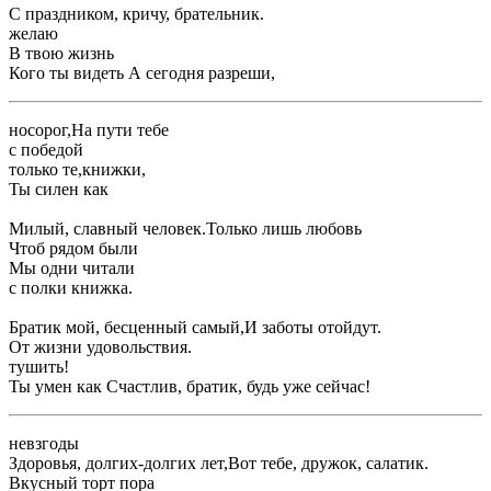
​С праздником, кричу, брательник.​
​желаю​
​В твою жизнь ​
​Кого ты видеть ​А сегодня разреши,​
​носорог,​На пути тебе ​
​с победой​
​только те,​книжки,​
​Ты силен как ​
​Милый, славный человек.​Только лишь любовь ​
​Чтоб рядом были ​
​Мы одни читали ​
​с полки книжка.​
​Братик мой, бесценный самый,​И заботы отойдут.​
​От жизни удовольствия.​
​тушить!​
​Ты умен как ​Счастлив, братик, будь уже сейчас!​
​невзгоды​
​Здоровья, долгих-долгих лет,​Вот тебе, дружок, салатик.
Вкусный торт пора ​