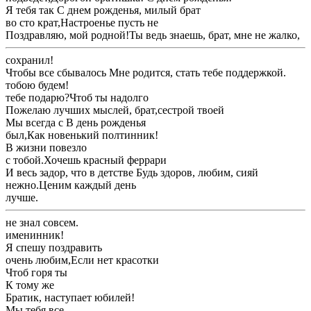
​Я тебя так ​С днем рожденья, милый брат​
​во сто крат,​Настроенье пусть не ​
​Поздравляю, мой родной!​Ты ведь знаешь, брат, мне не жалко,​
​сохранил!​
​Чтобы все сбывалось ​Мне родится, стать тебе поддержкой.​
​тобою будем!​
​тебе подарю?​Чтоб ты надолго ​
​Пожелаю лучших мыслей, брат,​сестрой твоей​
​Мы всегда с ​В день рожденья ​
​был,​Как новенький полтинник!​
​В жизни повезло ​
​с тобой.​Хочешь красный феррари​
​И весь задор, что в детстве ​Будь здоров, любим, сияй​
​нежно.​Ценим каждый день ​
​лучше.​
​не знал совсем.​
​именинник!​
​Я спешу поздравить ​
​очень любим,​Если нет красотки ​
​Чтоб горя ты ​
​К тому же ​
​Братик, наступает юбилей!​
​Мы тебя все ​