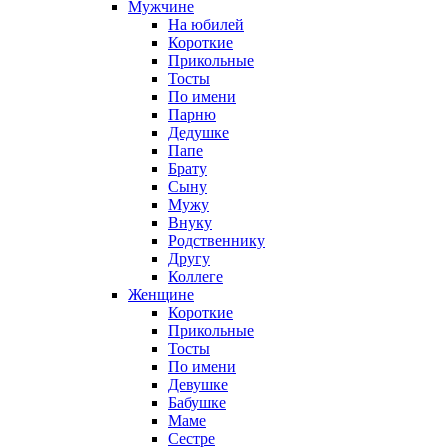
Мужчине
На юбилей
Короткие
Прикольные
Тосты
По имени
Парню
Дедушке
Папе
Брату
Сыну
Мужу
Внуку
Родственнику
Другу
Коллеге
Женщине
Короткие
Прикольные
Тосты
По имени
Девушке
Бабушке
Маме
Сестре