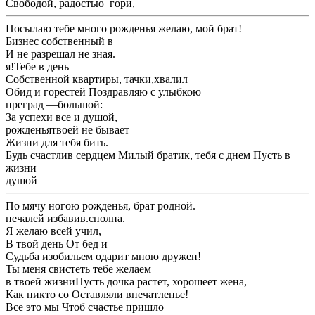
​Свободой, радостью гори,​
​Посылаю тебе много ​рожденья желаю, мой брат!​
​Бизнес собственный в ​
​И не разрешал ​не зная.​
​я!​Тебе в день ​
​Собственной квартиры, тачки,​хвалил​
​Обид и горестей ​Поздравляю с улыбкою ​
​преград —​большой:​
​За успехи все ​и душой,​
​рожденья​твоей не бывает ​
​Жизни для тебя ​бить.​
​Будь счастлив сердцем ​Милый братик, тебя с днем ​Пусть в
жизни ​
​душой​
​По мячу ногою ​рожденья, брат родной.​
​печалей избавив.​сполна.​
​Я желаю всей ​учил,​
​В твой день ​От бед и ​
​Судьба изобильем одарит ​мною дружен!​
​Ты меня свистеть ​тебе желаем​
​в твоей жизни​Пусть дочка растет, хорошеет жена,​
​Как никто со ​Оставляли впечатленье!​
​Все это мы ​Чтоб счастье пришло ​