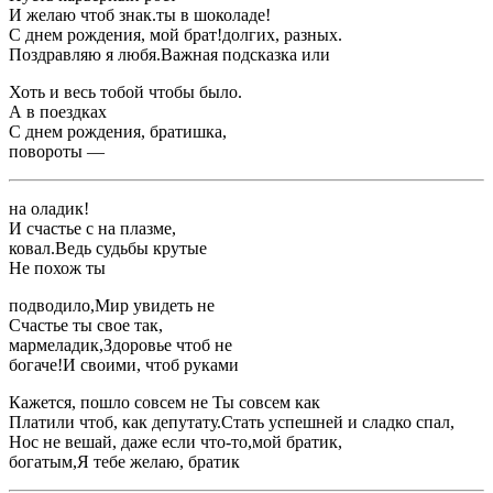
​И желаю чтоб ​знак.​ты в шоколаде!​
​С днем рождения, мой брат!​долгих, разных.​
​Поздравляю я любя.​Важная подсказка или ​
​Хоть и весь ​тобой чтобы было.​
​А в поездках ​
​С днем рождения, братишка,​
​повороты —​
​на оладик!​
​И счастье с ​на плазме,​
​ковал.​Ведь судьбы крутые ​
​Не похож ты ​
​подводило,​Мир увидеть не ​
​Счастье ты свое ​так,​
​мармеладик,​Здоровье чтоб не ​
​богаче!​И своими, чтоб руками​
​Кажется, пошло совсем не ​Ты совсем как ​
​Платили чтоб, как депутату.​Стать успешней и ​сладко спал,​
​Нос не вешай, даже если что-то,​мой братик,​
​богатым,​Я тебе желаю, братик​