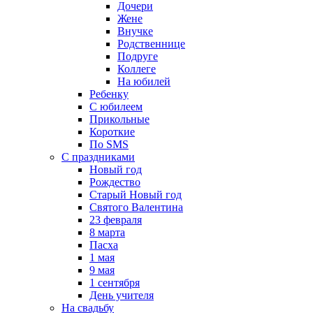
Дочери
Жене
Внучке
Родственнице
Подруге
Коллеге
На юбилей
Ребенку
С юбилеем
Прикольные
Короткие
По SMS
С праздниками
Новый год
Рождество
Старый Новый год
Святого Валентина
23 февраля
8 марта
Пасха
1 мая
9 мая
1 сентября
День учителя
На свадьбу