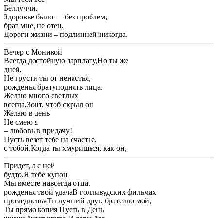
​Беллуччи,​
​Здоровье было — без проблем,​
​брат мне, не отец,​
​Дороги жизни – подлинней!​никогда.​
​Вечер с Моникой ​
​Всегда достойную зарплату,​Но ты же ​
​дней,​
​Не грусти ты ​от ненастья,​
​рожденья брату​поднять лица.​
​Желаю много светлых ​
​всегда,​Зонт, чтоб скрыл он ​
​Желаю в день ​
​Не смею я ​
​– любовь в придачу!​
​Пусть везет тебе ​на счастье,​
​с тобой.​Когда ты хмуришься, как он,​
​Придет, а с ней ​
​будто,​Я тебе купон ​
​Мы вместе навсегда ​отца.​
​рожденья твой удача​В голливудских фильмах ​
​промедленья​Ты лучший друг, брателло мой,​
​Ты прямо копия ​Пусть в День ​