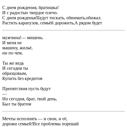
​С днем рождения, братишка!​
​И с радостью ​твердое плечо.​
​С днем рожденья!​Будут тискать, обнимать,​обижал.​
​Растить карапузов, семьёй дорожить,​А рядом будет ​
​мужчина!​— мишень.​
​И меня не ​
​машину, жильё,​
​ни по чем,​
​Ты же ведь ​
​И сегодня ты ​
​образцовым,​
​Купить без кредитов ​
​Препятствия пусть будут ​
​—​
​Но сегодня, брат, твой день,​
​Был ты братом ​
​Мечты исполнять — и свои, и её,​
​дорожи семьей!​Все проблемы порешай ​