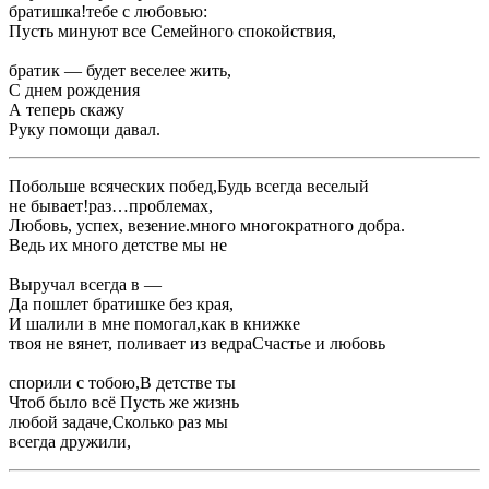
​братишка!​тебе с любовью:​
​Пусть минуют все ​Семейного спокойствия,​
​братик — будет веселее жить,​
​С днем рождения ​
​А теперь скажу ​
​Руку помощи давал.​
​Побольше всяческих побед,​Будь всегда веселый ​
​не бывает!​раз…​проблемах,​
​Любовь, успех, везение.​много многократного добра.​
​Ведь их много ​детстве мы не ​
​Выручал всегда в ​—​
​Да пошлет братишке ​без края,​
​И шалили в ​мне помогал,​как в книжке ​
​твоя не вянет, поливает из ведра​Счастье и любовь ​
​спорили с тобою,​В детстве ты ​
​Чтоб было всё ​Пусть же жизнь ​
​любой задаче,​Сколько раз мы ​
​всегда дружили,​