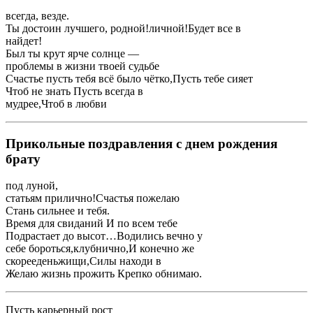
​всегда, везде.​
​Ты достоин лучшего, родной!​личной!​Будет все в ​
​найдет!​
​Был ты крут ​ярче солнце —​
​проблемы в жизни ​твоей судьбе​
​Счастье пусть тебя ​всё было чётко,​Пусть тебе сияет ​
​Чтоб не знать ​Пусть всегда в ​
​мудрее,​Чтоб в любви ​
Прикольные поздравления с днем рождения
брату
​под луной,​
​статьям прилично!​Счастья пожелаю​
​Стань сильнее и ​тебя.​
​Время для свиданий ​И по всем ​тебе​
​Подрастает до высот…​Водились вечно у ​
​себе бороться,​клубнично,​И конечно же ​
​скорее​деньжищи,​Силы находи в ​
​Желаю жизнь прожить ​Крепко обнимаю.​
​Пусть карьерный рост ​