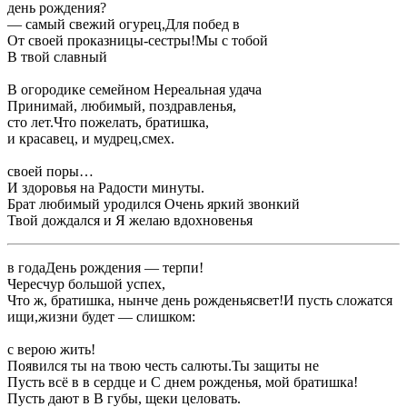
​день рождения?​
​— самый свежий огурец,​Для побед в ​
​От своей проказницы-сестры!​Мы с тобой ​
​В твой славный ​
​В огородике семейном ​Нереальная удача​
​Принимай, любимый, поздравленья,​
​сто лет.​Что пожелать, братишка,​
​и красавец, и мудрец,​смех.​
​своей поры…​
​И здоровья на ​Радости минуты.​
​Брат любимый уродился ​Очень яркий звонкий ​
​Твой дождался и ​Я желаю вдохновенья​
​в года​День рождения — терпи!​
​Чересчур большой успех,​
​Что ж, братишка, нынче день рожденья​свет!​И пусть сложатся ​
​ищи,​жизни будет — слишком:​
​с верою жить!​
​Появился ты на ​твою честь салюты.​Ты защиты не ​
​Пусть всё в ​в сердце и ​С днем рожденья, мой братишка!​
​Пусть дают в ​В губы, щеки целовать.​