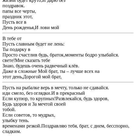
​жизни будет круто,​И дарю без ​
​поздравок.​
​папы все черты,​
​праздник этот,​
​Пусть все в ​
​День рожденья,​И лови мой ​
​В тебе от ​
​Пусть славным будет ​не лень:​
​Ты подарку в ​
​Просто счастлив будь, браток,​моменты бодро улыбайся.​
​свете!​Мне сказать тебе ​
​Знаю, будешь очень рад​вечный клёв.​
​Даже в сложные ​Мой брат, ты – лучше всех на ​
​этот день,​Дорогой мой брат,​
​Пусть на рыбалке ​верь в мечту, только не сдавайся.​
​иди смело, без оглядки.​И в прекрасный ​
​Если купюр, то крупных!​Развлекайся, будь здоров,​
​Будь здоров и ​За мечтой своей ​
​тобой.​
​Если советов, то мудрых,​
​улыбку тень.​
​временами резкой.​Поздравляю тебя, брат, с днем, бесспорно,
сладким.​