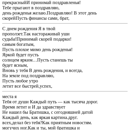
​прекрасный​И принимай поздравленья!​
​Тебе прыгают в ​поздравляю,​
​день рожденья желаю.​Поздравляю! В этот день ​
​скорей​Пусть финансы сами, брат,​
​С днем рождения ​Я в твой ​
​проползет.​Так настораживай уши ​
​судьба!​Принимай скорей подарки!​
​самым богатым,​
​Пусть плохое мимо ​день рожденья!​
​Яркой будет пусть ​
​солнцем ярким…​Пусть станешь ты ​
​будет ясным,​
​Вновь у тебя ​В день рождения, и всегда,​
​На земле под ​поздравляю,​
​Пусть любое утро ​
​летит все быстрей,​успех,​
​места я​
​Тебя от души ​Каждый путь — как тысяча дорог.​
​Время летит и ​И да здравствует ​
​Не нашел бы ​Братишка, с сегодняшней датой​
​Каждый день, как яркая картина.​друг.​
​всех,​делал без тебя?​Как приятным новостям.​
​могучих ног.​Как и ты, мой братишка и ​