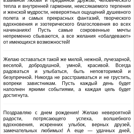
взаимной любви и преданной дружбы, человеческого
тепла и внутренней гармонии, неиссякаемого терпения
и женской мудрости, невероятных ощущений душевного
полета и самых прекрасных фантазий, творческого
вдохновения и эзотерического благословения во всех
начинаниях! Пусть самые сокровенные мечты
непременно сбываются, а все желания «обалдевают»
от имеющихся возможностей!
Желаю оставаться такой же милой, нежной, лучезарной,
веселой, добродушной, умной, красивой. Всегда
радоваться и улыбаться, быть неповторимой и
безупречной. Никогда не расстраиваться и не грустить,
вопреки завистникам. Пусть каждый день будет
наполнен яркими событиями, а каждая цель будет
достигнута.
Поздравляю с днем рождения! Желаю невероятной
радости, потрясающего успеха, волшебного
вдохновения, искренних улыбок, верных друзей,
замечательных любимых! А еще — удачных дней,