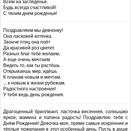
Всем на загляденье.
Будь всегда счастливой!
С твоим днем рожденья!
Поздравляем мы девчонку!
Она ласковей котенка.
Звонче птиц она поёт
Да красивей роз цветет.
Разных благ тебе желаем,
А еще очень мечтаем
Видеть то, как ты растёшь
Открываешь мир, идёшь
К планам новым и мечтам.
... к новым в жизни рубежам.
Радостного настроения!
У тебя ведь день рождения.
Драгоценный бриллиант, ласточка весенняя, солнышко
яркое, мамина и папина радость! Поздравляю тебя с
Днём Рождения! Девочка моя, прими самые искренние и
тёплые пожелания в этот особенный день. Пусть в душе