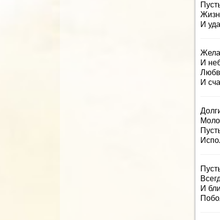
Пуст
Жизн
И уда
Жела
И не
Любв
И сча
Долги
Моло
Пуст
Испо
Пуст
Всег
И бл
Побо