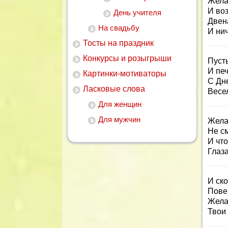
Жела
И воз
День учителя
Двен
На свадьбу
И нич
Тосты на праздник
Конкурсы и розыгрыши
Пусть
И печ
Картинки-мотиваторы
С Дн
Ласковые слова
Весел
Для женщин
Для мужчин
Жела
Не см
И что
Глаза
И ско
Повер
Желае
Твои 