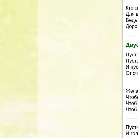
Кто с
Для 
Ведь
Доро
Дву
Пуст
Пусть
И пус
От сч
Жела
Чтобы
Чтоб 
Чтоб
Пуст
И го