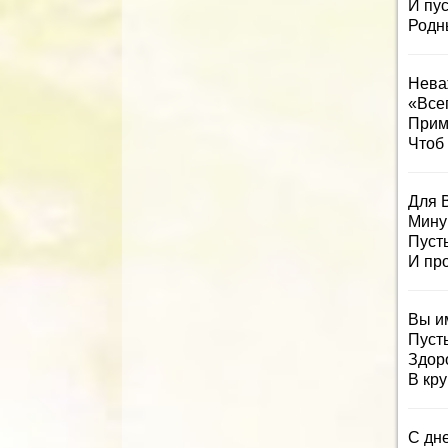
И пу
Родны
Нева
«Все
Прим
Чтоб
Для 
Мину
Пуст
И про
Вы и
Пусть
Здор
В кру
С дн