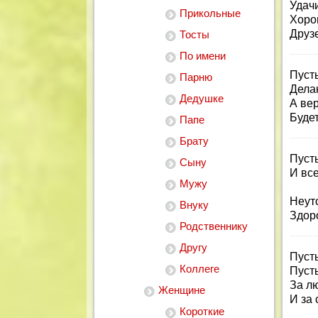
Удачи
Прикольные
Хоро
Друз
Тосты
По имени
Пуст
Парню
Дела
Дедушке
А ве
Будет
Папе
Брату
Пуст
Сыну
И все
Мужу
Неут
Внуку
Здоро
Родственнику
Другу
Пуст
Коллеге
Пуст
За л
Женщине
И за 
Короткие