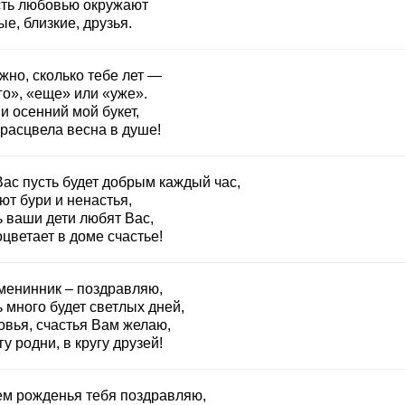
сть любовью окружают
е, близкие, друзья.
жно, сколько тебе лет —
го», «еще» или «уже».
и осенний мой букет,
 расцвела весна в душе!
Вас пусть будет добрым каждый час,
ют бури и ненастья,
ь ваши дети любят Вас,
цветает в доме счастье!
менинник – поздравляю,
 много будет светлых дней,
овья, счастья Вам желаю,
гу родни, в кругу друзей!
ем рожденья тебя поздравляю,