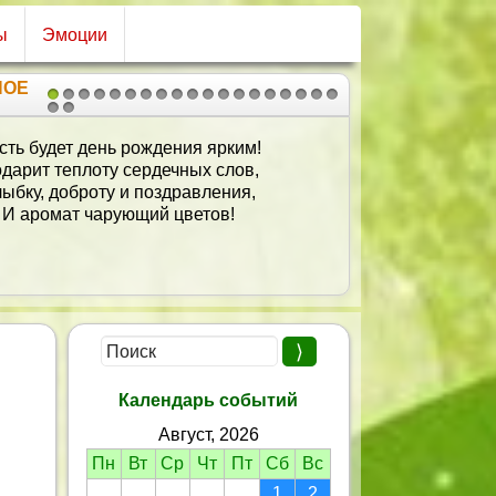
ы
Эмоции
НОЕ
1
2
3
4
5
6
7
8
9
10
11
12
13
14
15
16
17
18
19
20
21
Желаю счастья на весь год,
Чтобы жили дольше,
В любви и дружбе ярких нот,
Да деньжат побольше!
Календарь событий
Август, 2026
Пн
Вт
Ср
Чт
Пт
Сб
Вс
1
2