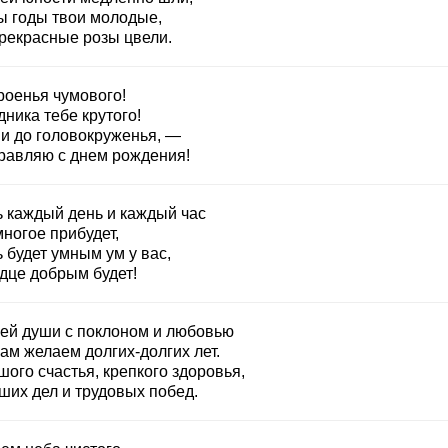
ы годы твои молодые,
прекрасные розы цвели.
роенья чумового!
ника тебе крутого!
и до головокруженья, —
равляю с днем рождения!
ь каждый день и каждый час
ногое прибудет,
 будет умным ум у вас,
рдце добрым будет!
сей души с поклоном и любовью
ам желаем долгих-долгих лет.
ого счастья, крепкого здоровья,
ших дел и трудовых побед.