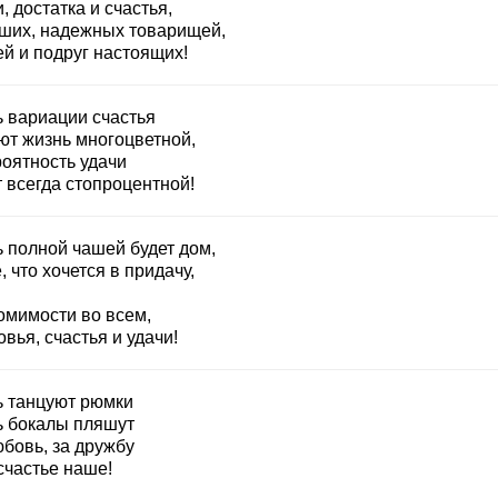
, достатка и счастья,
ших, надежных товарищей,
ей и подруг настоящих!
ь вариации счастья
ют жизнь многоцветной,
роятность удачи
 всегда стопроцентной!
ь полной чашей будет дом,
, что хочется в придачу,
омимости во всем,
вья, счастья и удачи!
ь танцуют рюмки
ь бокалы пляшут
юбовь, за дружбу
счастье наше!