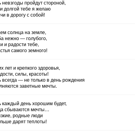
ь невзгоды пройдут стороной,
и долгой тебе я желаю
чи в дорогу с собой!
ем солнца на земле,
ба нежно — голубого,
и и радости тебе,
стья самого земного!
х лет и крепкого здоровья,
дости, силы, красоты!
ь всегда — не только в день рождения
лняются заветные мечты.
ь каждый день хорошим будет,
да сбываются мечты…
изкие, родные люди
льше дарят теплоты!