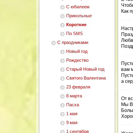
Чтоб
С юбилеем
Как 
Прикольные
Короткие
Наст
По SMS
Празд
Любв
С праздниками
Позд
Новый год
Рождество
Пуст
Старый Новый год
вам м
Пусть
Святого Валентина
а се
23 февраля
8 марта
От в
Мы В
Пасха
Больш
1 мая
Хоро
9 мая
1 сентября