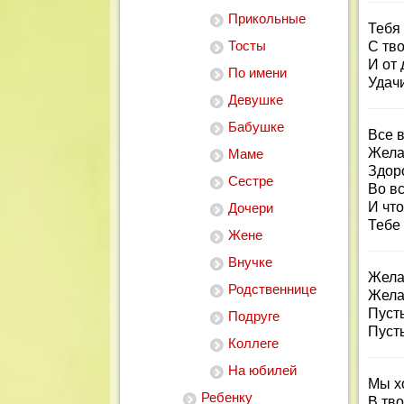
Прикольные
Тебя
Тосты
С тв
И от
По имени
Удачи
Девушке
Бабушке
Все 
Жела
Маме
Здоро
Сестре
Во вс
И что
Дочери
Тебе 
Жене
Внучке
Желаю
Родственнице
Жела
Пусть
Подруге
Пуст
Коллеге
На юбилей
Мы х
Ребенку
В тв