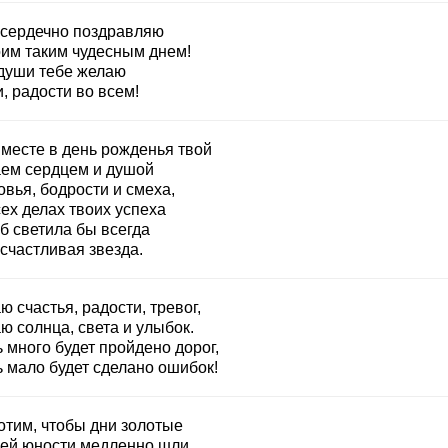
 сердечно поздравляю
оим таким чудесным днем!
 души тебе желаю
, радости во всем!
вместе в день рожденья твой
ем сердцем и душой
вья, бодрости и смеха,
ех делах твоих успеха
б светила бы всегда
счастливая звезда.
 счастья, радости, тревог,
ю солнца, света и улыбок.
 много будет пройдено дорог,
ь мало будет сделано ошибок!
отим, чтобы дни золотые
оей юности медленно шли,