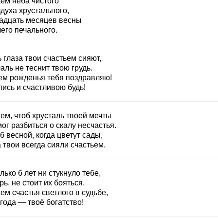
ем неба чистого
духа хрустального,
адцать месяцев весны
его печального.
 глаза твои счастьем сияют,
аль не теснит твою грудь.
ем рожденья тебя поздравляю!
ись и счастливою будь!
ем, чтоб хрусталь твоей мечты
ог разбиться о скалу несчастья.
б весной, когда цветут сады,
 твои всегда сияли счастьем.
лько б лет ни стукнуло тебе,
ь, не стоит их бояться.
м счастья светлого в судьбе,
года — твоё богатство!