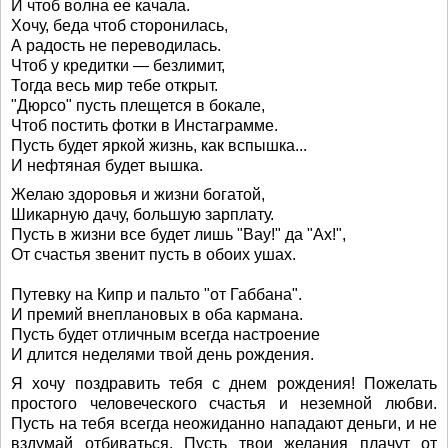
И чтоб волна ее качала.
Хочу, беда чтоб сторонилась,
А радость не переводилась.
Чтоб у кредитки — безлимит,
Тогда весь мир тебе открыт.
"Дюрсо" пусть плещется в бокале,
Чтоб постить фотки в Инстаграмме.
Пусть будет яркой жизнь, как вспышка...
И нефтяная будет вышка.
Желаю здоровья и жизни богатой,
Шикарную дачу, большую зарплату.
Пусть в жизни все будет лишь "Вау!" да "Ах!",
От счастья звенит пусть в обоих ушах.
Путевку на Кипр и пальто "от Габбана".
И премий внеплановых в оба кармана.
Пусть будет отличным всегда настроение
И длится неделями твой день рождения.
Я хочу поздравить тебя с днем рождения! Пожелать
простого человеческого счастья и неземной любви.
Пусть на тебя всегда неожиданно нападают деньги, и не
вздумай отбиваться. Пусть твои желания плачут от