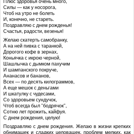
Плюс здоровья очень много,
Силы — как у носорога,
Чтоб на утро не болеть
И, конечно, не стареть.
Поздравляю с днем рожденья!
Счастья, радости, везенья!
Желаю скатерть самобранку,
А на ней пивка с таранкой,
Дорогого кофе в зернах,
Коньячка с икрою черной,
Шашлычка с дымком пахучим
И шампанского покруче,
Ананасов и бананов,
Всех — по десять килограммов,
А еще мешок с деньгами
И шкатулку с чудесами,
Со здоровьем сундучок,
Чтоб всегда был "бодрячок",
Сотню лет прожить, кайфуя.
С днем рождения, целую!
Поздравляю с днем рождения. Желаю в жизни крепких
обнимашек и сладких целовашек, проблем мелких, как