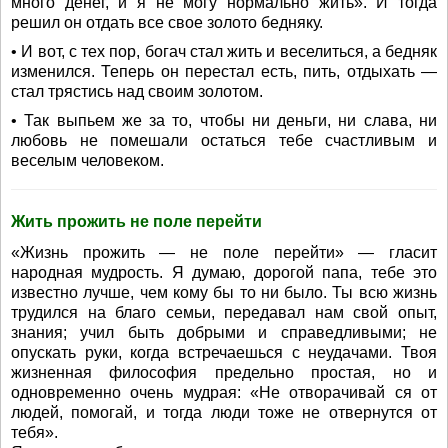
много денег, и я не могу нормально жить». И тогда
решил он отдать все свое золото бедняку.
• И вот, с тех пор, богач стал жить и веселиться, а бедняк
изменился. Теперь он перестал есть, пить, отдыхать —
стал трястись над своим золотом.
• Так выпьем же за то, чтобы ни деньги, ни слава, ни
любовь не помешали остаться тебе счастливым и
веселым человеком.
Жить прожить не поле перейти
«Жизнь прожить — не поле перейти» — гласит
народная мудрость. Я думаю, дорогой папа, тебе это
известно лучше, чем кому бы то ни было. Ты всю жизнь
трудился на благо семьи, передавал нам свой опыт,
знания; учил быть добрыми и справедливыми; не
опускать руки, когда встречаешься с неудачами. Твоя
жизненная философия предельно простая, но и
одновременно очень мудрая: «Не отворачивай ся от
людей, помогай, и тогда люди тоже не отвернутся от
тебя».