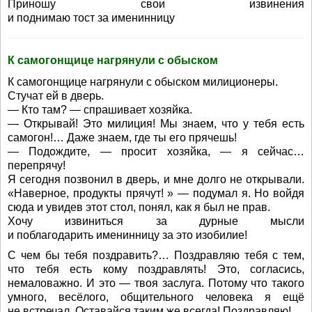
Приношу свои извинения
и поднимаю тост за именинницу
К самогонщице нагрянули с обыском
К самогонщице нагрянули с обыском милиционеры.
Стучат ей в дверь.
— Кто там? — спрашивает хозяйка.
— Открывай! Это милиция! Мы знаем, что у тебя есть
самогон!… Даже знаем, где ты его прячешь!
— Подождите, — просит хозяйка, — я сейчас…
перепрячу!
Я сегодня позвонил в дверь, и мне долго не открывали.
«Наверное, продукты прячут! » — подумал я. Но войдя
сюда и увидев этот стол, понял, как я был не прав.
Хочу извиниться за дурные мысли
и поблагодарить именинницу за это изобилие!
С чем бы тебя поздравить?… Поздравляю тебя с тем,
что тебя есть кому поздравлять! Это, согласись,
немаловажно. И это — твоя заслуга. Потому что такого
умного, весёлого, общительного человека я ещё
не встречал. Оставайся таким же всегда! Поздравляю!