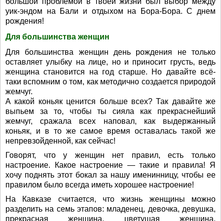
большой проблемой в твоей жизни был выбор между
уик-эндом на Бали и отдыхом на Бора-Бора. С днем
рождения!
Для большинства женщин
Для большинства женщин день рождения не только
оставляет улыбку на лице, но и приносит грусть, ведь
женщина становится на год старше. Но давайте всё-
таки вспомним о том, как методично создается природой
жемчуг.
А какой коньяк ценится больше всех? Так давайте же
выпьем за то, чтобы ты сияла как прекраснейший
жемчуг, сражала всех наповал, как выдержанный
коньяк, и в то же самое время оставалась такой же
непревзойденной, как сейчас!
Говорят, что у женщин нет правил, есть только
настроение. Какое настроение — такие и правила! Я
хочу поднять этот бокал за нашу именинницу, чтобы ее
правилом было всегда иметь хорошее настроение!
На Кавказе считается, что жизнь женщины можно
разделить на семь этапов: младенец, девочка, девушка,
прекрасная женщина, цветущая женщина,