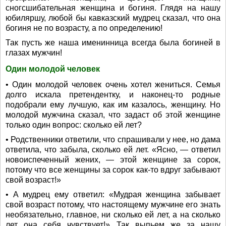
сногсшибательная женщина и богиня. Глядя на нашу
юбиляршу, любой бы кавказский мудрец сказал, что она
богиня не по возрасту, а по определению!
Так пусть же наша именинница всегда была богиней в
глазах мужчин!
Один молодой человек
• Один молодой человек очень хотел жениться. Семья
долго искала претендентку, и наконец-то родные
подобрали ему лучшую, как им казалось, женщину. Но
молодой мужчина сказал, что задаст об этой женщине
только один вопрос: сколько ей лет?
• Родственники ответили, что спрашивали у нее, но дама
ответила, что забыла, сколько ей лет. «Ясно, — ответил
новоиспеченный жених, — этой женщине за сорок,
потому что все женщины за сорок как-то вдруг забывают
свой возраст!»
• А мудрец ему ответил: «Мудрая женщина забывает
свой возраст потому, что настоящему мужчине его знать
необязательно, главное, ни сколько ей лет, а на сколько
лет она себя чувствует!» Так выпьем же за нашу