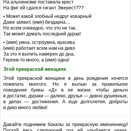
На альпинизме поставила крест
На фиг ей сдался гигант Эверест???
• Может какой злобный недруг коварный
Даже заявит, (имя) бездарна…
Но всем очевидно, что это не так,
Так может думать последний дурак!
• (имя) умна, остроумна, красива
(имя) работает всем нам на диво
За это я выпить намерен до дна,
Героев-то много, а (имя) одна!
Этой прекрасной женщине
Этой прекрасной женщине в день рождения хочется
пожелать многого. Но я выпью за правильное
поведение буквы «Д» в ее жизни: чтобы деньги
в достатке, дураки — далеко, друзья — дивно душевные,
в делах — достижения. А еще долголетия, доброты
и дико много любви!
Давайте поднимем бокалы за прекрасную именинницу!
Пускай весь следующий год ей улыбается удача,