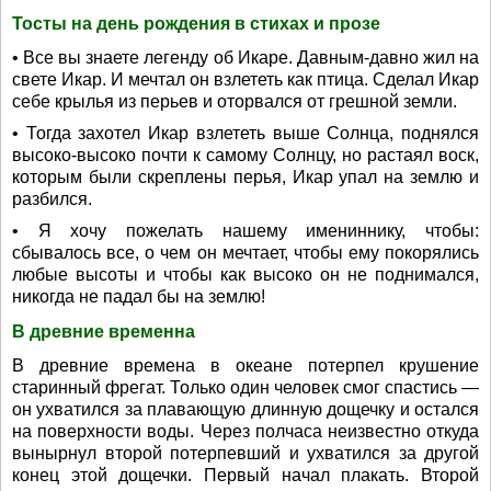
Тосты на день рождения в стихах и прозе
• Все вы знаете легенду об Икаре. Давным-давно жил на
свете Икар. И мечтал он взлететь как птица. Сделал Икар
себе крылья из перьев и оторвался от грешной земли.
• Тогда захотел Икар взлететь выше Солнца, поднялся
высоко-высоко почти к самому Солнцу, но растаял воск,
которым были скреплены перья, Икар упал на землю и
разбился.
• Я хочу пожелать нашему имениннику, чтобы:
сбывалось все, о чем он мечтает, чтобы ему покорялись
любые высоты и чтобы как высоко он не поднимался,
никогда не падал бы на землю!
В древние временна
В древние времена в океане потерпел крушение
старинный фрегат. Только один человек смог спастись —
он ухватился за плавающую длинную дощечку и остался
на поверхности воды. Через полчаса неизвестно откуда
вынырнул второй потерпевший и ухватился за другой
конец этой дощечки. Первый начал плакать. Второй