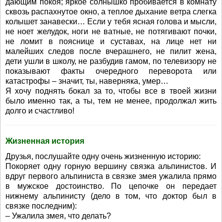
дающим покоя; яркое солнышко пробивается в комнату
сквозь распахнутое окно, а теплое дыхание ветра слегка
колышет занавески… Если у тебя ясная голова и мысли,
не ноет желудок, ноги не ватные, не потягивают почки,
не ломит в пояснице и суставах, на лице нет ни
малейших следов после вчерашнего, не пилит жена,
дети ушли в школу, не разбудив гамом, по телевизору не
показывают факты очередного переворота или
катастрофы – значит, ты, наверняка, умер…
Я хочу поднять бокал за то, чтобы все в твоей жизни
было именно так, а ты, тем не менее, продолжал жить
долго и счастливо!
Жизненная история
Друзья, послушайте одну очень жизненную историю:
Покоряет одну горную вершину связка альпинистов. И
вдруг первого альпиниста в связке змея ужалила прямо
в мужское достоинство. По цепочке он передает
нижнему альпинисту (дело в том, что доктор был в
связке последним):
– Ужалила змея, что делать?