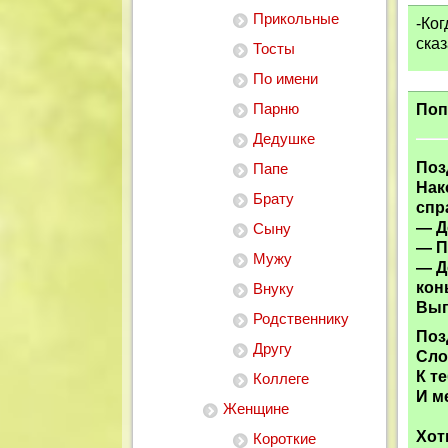
Прикольные
-Ког
сказ
Тосты
По имени
Парню
Поп
Дедушке
Поз
Папе
Нак
Брату
спр
— Д
Сыну
— П
Мужу
— Д
кон
Внуку
Вып
Родственнику
Поз
Другу
Сло
К т
Коллеге
И м
Женщине
Хот
Короткие