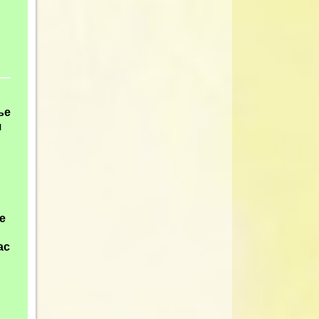
!
ье
я
е
ас