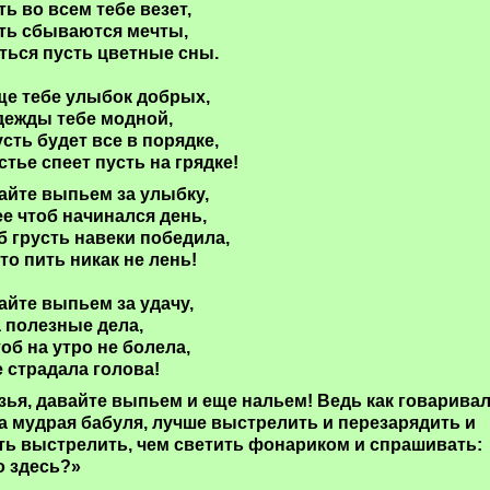
ть во всем тебе везет,
ть сбываются мечты,
ться пусть цветные сны.
ще тебе улыбок добрых,
дежды тебе модной,
усть будет все в порядке,
стье спеет пусть на грядке!
айте выпьем за улыбку,
ее чтоб начинался день,
б грусть навеки победила,
это пить никак не лень!
айте выпьем за удачу,
а полезные дела,
тоб на утро не болела,
е страдала голова!
зья, давайте выпьем и еще нальем! Ведь как говарива
а мудрая бабуля, лучше выстрелить и перезарядить и
ть выстрелить, чем светить фонариком и спрашивать:
о здесь?»