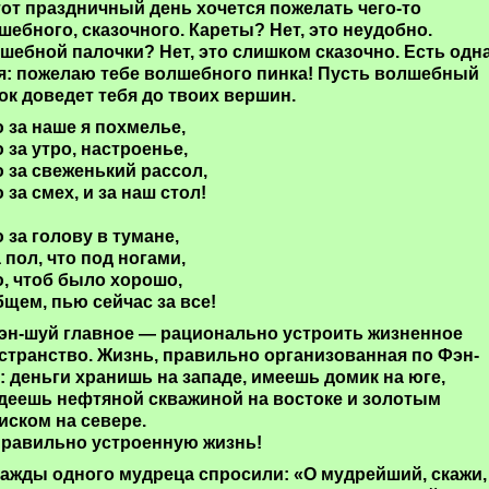
тот праздничный день хочется пожелать чего-то
шебного, сказочного. Кареты? Нет, это неудобно.
шебной палочки? Нет, это слишком сказочно. Есть одн
я: пожелаю тебе волшебного пинка! Пусть волшебный
ок доведет тебя до твоих вершин.
 за наше я похмелье,
 за утро, настроенье,
 за свеженький рассол,
 за смех, и за наш стол!
 за голову в тумане,
а пол, что под ногами,
, чтоб было хорошо,
бщем, пью сейчас за все!
эн-шуй главное — рационально устроить жизненное
странство. Жизнь, правильно организованная по Фэн-
: деньги хранишь на западе, имеешь домик на юге,
деешь нефтяной скважиной на востоке и золотым
иском на севере.
правильно устроенную жизнь!
ажды одного мудреца спросили: «О мудрейший, скажи,