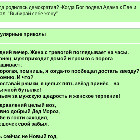
да родилась демократия? -Когда Бог подвел Адама к Еве и
ал: "Выбирай себе жену".
улярные приколы
дний вечер. Жена с тревогой поглядывает на часы.
онец, муж приходит домой и громко с порога
ашивает:
орогая, помнишь, я когда-то пообещал достать звезду?
омню. И что?
оставай рюмки, я целых пять звёзд принёс... на
ьячной бутылке!
ьем за мужскую щедрость и женское терпение!
дравлений целый воз,
вно добрый Дед Мороз,
ебе в гости заходил,
ешочек свой забыл.
ь сейчас не Новый год,