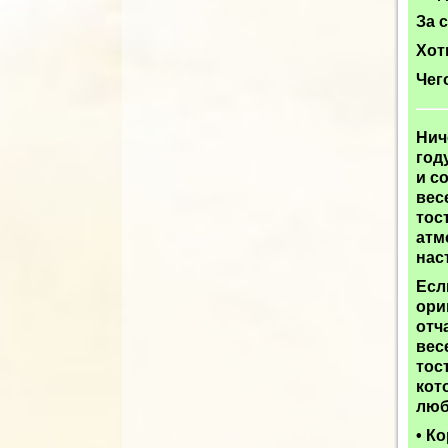
За 
Хот
Чег
Нич
год
и с
вес
тос
атм
нас
Есл
ори
отч
вес
тос
кот
люб
• К