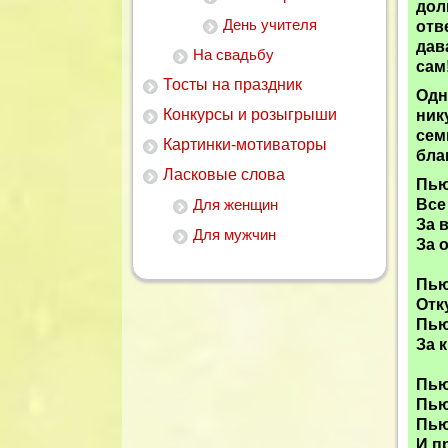
дол
День учителя
отв
дав
На свадьбу
сам
Тосты на праздник
Одн
Конкурсы и розыгрыши
ник
сем
Картинки-мотиваторы
бла
Ласковые слова
Пью
Для женщин
Все
За 
Для мужчин
За 
Пью
Отк
Пью
За 
Пью
Пью
Пью
И п