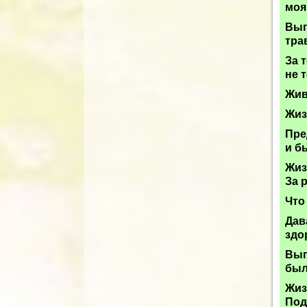
моя
Вып
тра
За 
не 
Жив
Жиз
Пре
и б
Жиз
За 
Что
Дав
здо
Вып
был
Жиз
Под