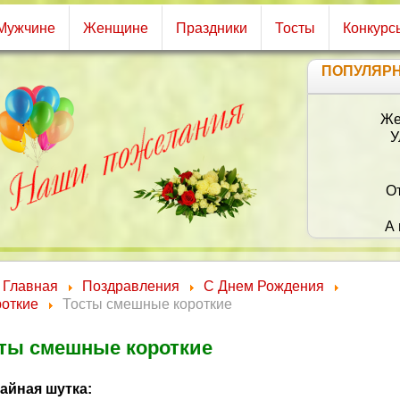
Мужчине
Женщине
Праздники
Тосты
Конкурс
ПОПУЛЯР
Же
У
О
А 
Главная
Поздравления
С Днем Рождения
роткие
Тосты смешные короткие
ты смешные короткие
айная шутка: