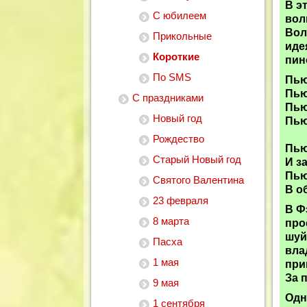
В э
С юбилеем
вол
Вол
Прикольные
иде
Короткие
пин
По SMS
Пью
Пью
С праздниками
Пью
Новый год
Пью
Рождество
Пью
Старый Новый год
И з
Пью
Святого Валентина
В о
23 февраля
В Ф
8 марта
про
шуй
Пасха
вла
1 мая
при
За 
9 мая
Одн
1 сентября