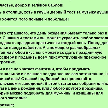
счастье, добро и зелёное бабло!!!
ь в столице, хоть в глуши ,первый тост за музыку души
о хочется, того почаще и побольше!
его страшного, что день рождения бывает только раз в
у. С нашими тостами вы можете украсить любое застол
оздавать праздник практически каждый день. Повод дл
елья всегда найдётся. А с помощью разнообразных
тов на любой вкус вы сможете создать праздничную
осферу и подарить всем присутствующим прекрасное
троение.
и у вас не хватает фантазии, чтобы придумать
гинальное и смешное поздравление самостоятельно, н
аивайтесь! С нашей подборкой вы прослывёте
ельчаком и заводилой. В этой статье мы собрали для в
ты на день рождения, или любого другого праздника,
орые можно подобрать для мужчины и женщины для
ого застолья:
ороткие;