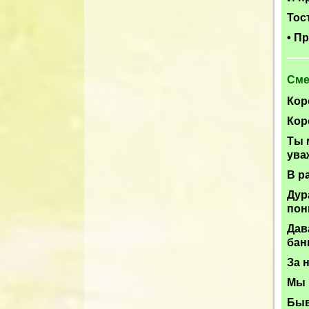
Тост
• П
Сме
Кор
Кор
Ты 
ува
В р
Дур
пон
Дав
бан
За 
Мы 
Быв