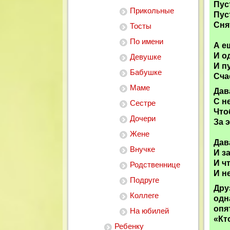
Пус
Прикольные
Пус
Сня
Тосты
По имени
А е
И о
Девушке
И п
Бабушке
Сча
Маме
Дав
С н
Сестре
Что
Дочери
За 
Жене
Дав
Внучке
И з
И ч
Родственнице
И н
Подруге
Дру
Коллеге
одн
опя
На юбилей
«Кт
Ребенку