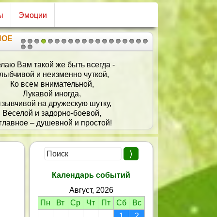
ы
Эмоции
НОЕ
1
2
3
4
5
6
7
8
9
10
11
12
13
14
15
16
17
18
19
20
21
лаю Вам такой же быть всегда -
лыбчивой и неизменно чуткой,
Ко всем внимательной,
Лукавой иногда,
тзывчивой на дружескую шутку,
Веселой и задорно-боевой,
главное – душевной и простой!
Календарь событий
Август, 2026
Пн
Вт
Ср
Чт
Пт
Сб
Вс
1
2