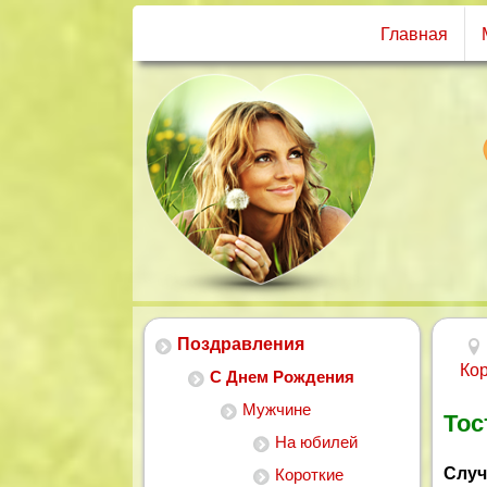
Главная
Поздравления
Ко
С Днем Рождения
Мужчине
Тос
На юбилей
Случ
Короткие