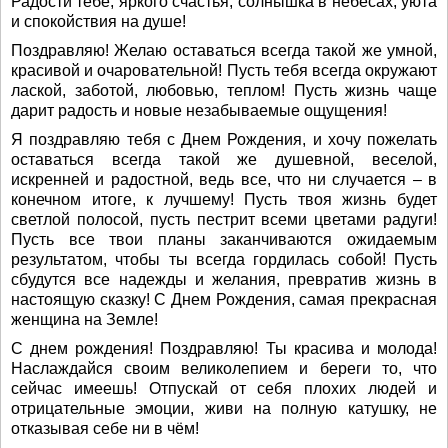
Радости тебе, яркого счастья, солнышка в небесах, уюта
и спокойствия на душе!
Поздравляю! Желаю оставаться всегда такой же умной,
красивой и очаровательной! Пусть тебя всегда окружают
лаской, заботой, любовью, теплом! Пусть жизнь чаще
дарит радость и новые незабываемые ощущения!
Я поздравляю тебя с Днем Рождения, и хочу пожелать
оставаться всегда такой же душевной, веселой,
искренней и радостной, ведь все, что ни случается – в
конечном итоге, к лучшему! Пусть твоя жизнь будет
светлой полосой, пусть пестрит всеми цветами радуги!
Пусть все твои планы заканчиваются ожидаемым
результатом, чтобы ты всегда гордилась собой! Пусть
сбудутся все надежды и желания, превратив жизнь в
настоящую сказку! С Днем Рождения, самая прекрасная
женщина на Земле!
С днем рождения! Поздравляю! Ты красива и молода!
Наслаждайся своим великолепием и береги то, что
сейчас имеешь! Отпускай от себя плохих людей и
отрицательные эмоции, живи на полную катушку, не
отказывая себе ни в чём!