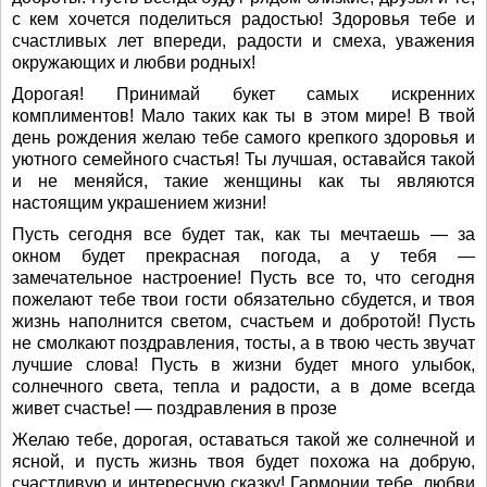
с кем хочется поделиться радостью! Здоровья тебе и
счастливых лет впереди, радости и смеха, уважения
окружающих и любви родных!
Дорогая! Принимай букет самых искренних
комплиментов! Мало таких как ты в этом мире! В твой
день рождения желаю тебе самого крепкого здоровья и
уютного семейного счастья! Ты лучшая, оставайся такой
и не меняйся, такие женщины как ты являются
настоящим украшением жизни!
Пусть сегодня все будет так, как ты мечтаешь — за
окном будет прекрасная погода, а у тебя —
замечательное настроение! Пусть все то, что сегодня
пожелают тебе твои гости обязательно сбудется, и твоя
жизнь наполнится светом, счастьем и добротой! Пусть
не смолкают поздравления, тосты, а в твою честь звучат
лучшие слова! Пусть в жизни будет много улыбок,
солнечного света, тепла и радости, а в доме всегда
живет счастье! — поздравления в прозе
Желаю тебе, дорогая, оставаться такой же солнечной и
ясной, и пусть жизнь твоя будет похожа на добрую,
счастливую и интересную сказку! Гармонии тебе, любви