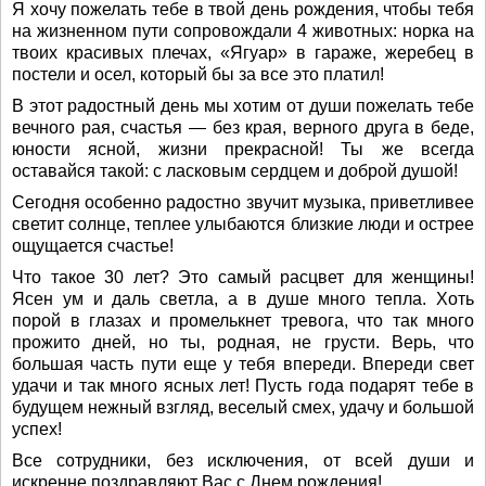
Я хочу пожелать тебе в твой день рождения, чтобы тебя
на жизненном пути сопровождали 4 животных: норка на
твоих красивых плечах, «Ягуар» в гараже, жеребец в
постели и осел, который бы за все это платил!
В этот радостный день мы хотим от души пожелать тебе
вечного рая, счастья — без края, верного друга в беде,
юности ясной, жизни прекрасной! Ты же всегда
оставайся такой: с ласковым сердцем и доброй душой!
Сегодня особенно радостно звучит музыка, приветливее
светит солнце, теплее улыбаются близкие люди и острее
ощущается счастье!
Что такое 30 лет? Это самый расцвет для женщины!
Ясен ум и даль светла, а в душе много тепла. Хоть
порой в глазах и промелькнет тревога, что так много
прожито дней, но ты, родная, не грусти. Верь, что
большая часть пути еще у тебя впереди. Впереди свет
удачи и так много ясных лет! Пусть года подарят тебе в
будущем нежный взгляд, веселый смех, удачу и большой
успех!
Все сотрудники, без исключения, от всей души и
искренне поздравляют Вас с Днем рождения!