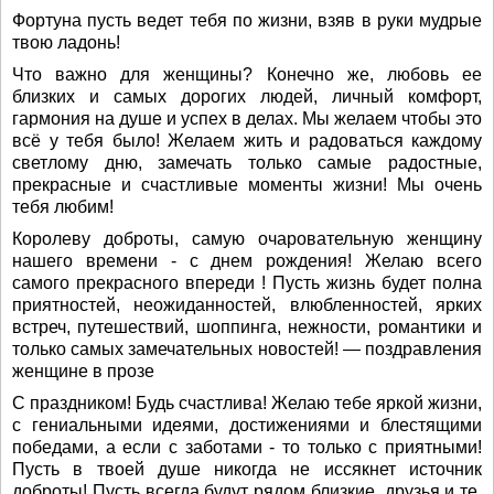
Фортуна пусть ведет тебя по жизни, взяв в руки мудрые
твою ладонь!
Что важно для женщины? Конечно же, любовь ее
близких и самых дорогих людей, личный комфорт,
гармония на душе и успех в делах. Мы желаем чтобы это
всё у тебя было! Желаем жить и радоваться каждому
светлому дню, замечать только самые радостные,
прекрасные и счастливые моменты жизни! Мы очень
тебя любим!
Королеву доброты, самую очаровательную женщину
нашего времени - с днем рождения! Желаю всего
самого прекрасного впереди ! Пусть жизнь будет полна
приятностей, неожиданностей, влюбленностей, ярких
встреч, путешествий, шоппинга, нежности, романтики и
только самых замечательных новостей! — поздравления
женщине в прозе
С праздником! Будь счастлива! Желаю тебе яркой жизни,
с гениальными идеями, достижениями и блестящими
победами, а если с заботами - то только с приятными!
Пусть в твоей душе никогда не иссякнет источник
доброты! Пусть всегда будут рядом близкие, друзья и те,