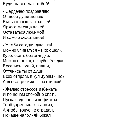
Будет навсегда с тобой!
• Сердечно поздравляю!
От всей души желаю
Быть солнышка красней,
Яркого месяца ясней,
Оставаться любимой
И самою счастливой!
• У тебя сегодня днюшка!
Можно упиваться «в хрюшку»,
Куролесить без оглядки,
Можно шопинг, в клубы, *лядки.
Веселись, гуляй, пляши,
Оттянись ты от души,
Всех отправь в культурный шок!
А все «стрелки» — на стишок!
• Желаю стрессов избежать
И по ночам спокойно спать.
Пускай здоровый пофигизм
Твой укрепляет организм,
А чтобы тонус не страдал,
Почаще наполняй бокал.