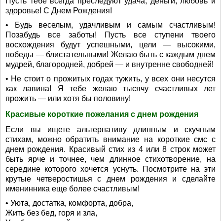
Пусть тебе всегда преследуют удача, деньги, любовь и
здоровье! С Днем Рождения!
• Будь веселым, удачливым и самым счастливым!
Позабудь все заботы! Пусть все ступени твоего
восхождения будут успешными, цели — высокими,
победы — блистательными! Желаю быть с каждым днем
мудрей, благородней, добрей — и внутренне свободней!
• Не стоит о прожитых годах тужить, у всех они несутся
как лавина! Я тебе желаю тысячу счастливых лет
прожить — или хотя бы половину!
Красивые короткие пожелания с днем рождения
Если вы ищете альтернативу длинным и скучным
стихам, можно обратить внимание на короткие смс с
днем рождения. Красивый стих из 4 или 8 строк может
быть ярче и точнее, чем длинное стихотворение, на
середине которого хочется уснуть. Посмотрите на эти
крутые четверостишья с днем рождения и сделайте
именинника еще более счастливым!
• Уюта, достатка, комфорта, добра,
Жить без бед, горя и зла,