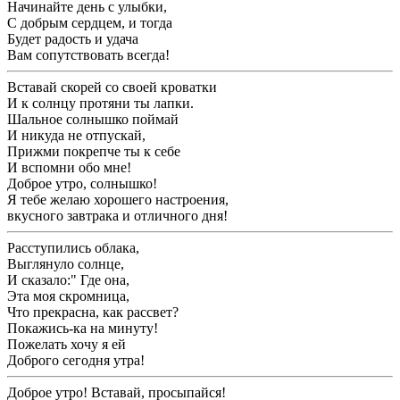
Начинайте день с улыбки,
С добрым сердцем, и тогда
Будет радость и удача
Вам сопутствовать всегда!
Вставай скорей со своей кроватки
И к солнцу протяни ты лапки.
Шальное солнышко поймай
И никуда не отпускай,
Прижми покрепче ты к себе
И вспомни обо мне!
Доброе утро, солнышко!
Я тебе желаю хорошего настроения,
вкусного завтрака и отличного дня!
Расступились облака,
Выглянуло солнце,
И сказало:" Где она,
Эта моя скромница,
Что прекрасна, как рассвет?
Покажись-ка на минуту!
Пожелать хочу я ей
Доброго сегодня утра!
Доброе утро! Вставай, просыпайся!