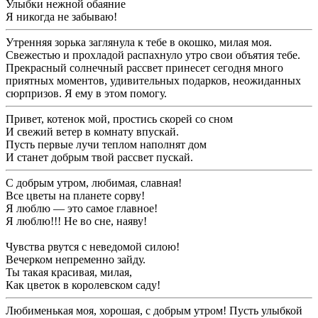
Улыбки нежной обаяние
Я никогда не забываю!
Утренняя зорька заглянула к тебе в окошко, милая моя.
Свежестью и прохладой распахнуло утро свои объятия тебе.
Прекрасный солнечный рассвет принесет сегодня много
приятных моментов, удивительных подарков, неожиданных
сюрпризов. Я ему в этом помогу.
Привет, котенок мой, простись скорей со сном
И свежий ветер в комнату впускай.
Пусть первые лучи теплом наполнят дом
И станет добрым твой рассвет пускай.
С добрым утром, любимая, славная!
Все цветы на планете сорву!
Я люблю — это самое главное!
Я люблю!!! Не во сне, наяву!
Чувства рвутся с неведомой силою!
Вечерком непременно зайду.
Ты такая красивая, милая,
Как цветок в королевском саду!
Любименькая моя, хорошая, с добрым утром! Пусть улыбкой