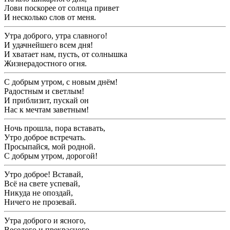
Лови поскорее от солнца привет
И несколько слов от меня.
Утра доброго, утра славного!
И удачнейшего всем дня!
И хватает нам, пусть, от солнышка
Жизнерадостного огня.
С добрым утром, с новым днём!
Радостным и светлым!
И приблизит, пускай он
Нас к мечтам заветным!
Ночь прошла, пора вставать,
Утро доброе встречать.
Просыпайся, мой родной.
С добрым утром, дорогой!
Утро доброе! Вставай,
Всё на свете успевай,
Никуда не опоздай,
Ничего не прозевай.
Утра доброго и ясного,
Веселого и прекрасного,