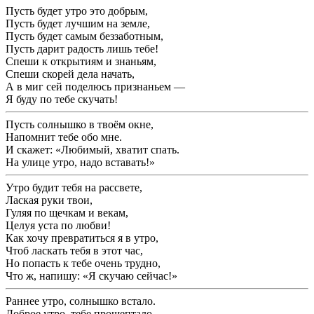
Пусть будет утро это добрым,
Пусть будет лучшим на земле,
Пусть будет самым беззаботным,
Пусть дарит радость лишь тебе!
Спеши к открытиям и знаньям,
Спеши скорей дела начать,
А в миг сей поделюсь признаньем —
Я буду по тебе скучать!
Пусть солнышко в твоём окне,
Напомнит тебе обо мне.
И скажет: «Любимый, хватит спать.
На улице утро, надо вставать!»
Утро будит тебя на рассвете,
Лаская руки твои,
Гуляя по щечкам и векам,
Целуя уста по любви!
Как хочу превратиться я в утро,
Чтоб ласкать тебя в этот час,
Но попасть к тебе очень трудно,
Что ж, напишу: «Я скучаю сейчас!»
Раннее утро, солнышко встало.
Доброе утро, тебе прошептало.