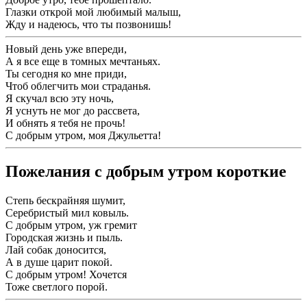
Глазки открой мой любимый малыш,
Жду и надеюсь, что ты позвонишь!
Новый день уже впереди,
А я все еще в томных мечтаньях.
Ты сегодня ко мне приди,
Чтоб облегчить мои страданья.
Я скучал всю эту ночь,
Я уснуть не мог до рассвета,
И обнять я тебя не прочь!
С добрым утром, моя Джульетта!
Пожелания с добрым утром короткие
Степь бескрайняя шумит,
Серебристый мил ковыль.
С добрым утром, уж гремит
Городская жизнь и пыль.
Лай собак доносится,
А в душе царит покой.
С добрым утром! Хочется
Тоже светлого порой.