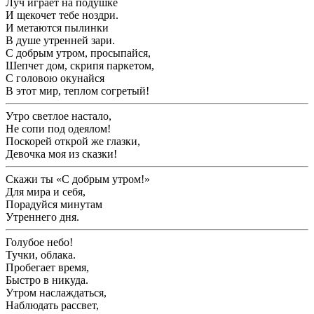
Луч играет на подушке
И щекочет тебе ноздри.
И метаются пылинки
В душе утренней зари.
С добрым утром, просыпайся,
Шепчет дом, скрипя паркетом,
С головою окунайся
В этот мир, теплом согретый!
Утро светлое настало,
Не сопи под одеялом!
Поскорей открой же глазки,
Девочка моя из сказки!
Скажи ты «С добрым утром!»
Для мира и себя,
Порадуйся минутам
Утреннего дня.
Голубое небо!
Тучки, облака.
Пробегает время,
Быстро в никуда.
Утром наслаждаться,
Наблюдать рассвет,