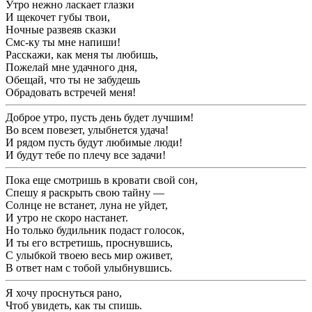
Утро нежно ласкает глазки
И щекочет губы твои,
Ночные развеяв сказки
Смс-ку ты мне напиши!
Расскажи, как меня ты любишь,
Пожелай мне удачного дня,
Обещай, что ты не забудешь
Обрадовать встречей меня!
Доброе утро, пусть день будет лучшим!
Во всем повезет, улыбнется удача!
И рядом пусть будут любимые люди!
И будут тебе по плечу все задачи!
Пока еще смотришь в кровати свой сон,
Спешу я раскрыть свою тайну —
Солнце не встанет, луна не уйдет,
И утро не скоро настанет.
Но только будильник подаст голосок,
И ты его встретишь, проснувшись,
С улыбкой твоею весь мир оживет,
В ответ нам с тобой улыбнувшись.
Я хочу проснуться рано,
Чтоб увидеть, как ты спишь.