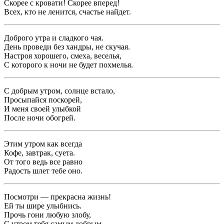
Скорее с кровати! Скорее вперед!
Всех, кто не ленится, счастье найдет.
Доброго утра и сладкого чая.
День проведи без хандры, не скучая.
Настроя хорошего, смеха, веселья,
С которого к ночи не будет похмелья.
С добрым утром, солнце встало,
Просыпайся поскорей,
И меня своей улыбкой
После ночи обогрей.
Этим утром как всегда
Кофе, завтрак, суета.
От того ведь все равно
Радость шлет тебе оно.
Посмотри — прекрасна жизнь!
Ей ты шире улыбнись.
Прочь гони любую злобу,
С утром тебя самым добрым.