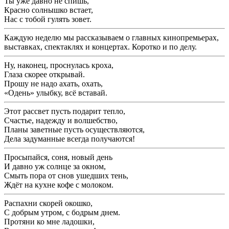
Ты уже давно не спишь,
Красно солнышко встает,
Нас с тобой гулять зовет.
Каждую неделю мы рассказываем о главных кинопремьерах,
выставках, спектаклях и концертах. Коротко и по делу.
Ну, наконец, проснулась кроха,
Глаза скорее открывай.
Прошу не надо ахать, охать,
«Одень» улыбку, всё вставай.
Этот рассвет пусть подарит тепло,
Счастье, надежду и волшебство,
Планы заветные пусть осуществляются,
Дела задуманные всегда получаются!
Просыпайся, соня, новый день
И давно уж солнце за окном,
Смыть пора от снов ушедших тень,
Ждёт на кухне кофе с молоком.
Распахни скорей окошко,
С добрым утром, с бодрым днем.
Протяни ко мне ладошки,