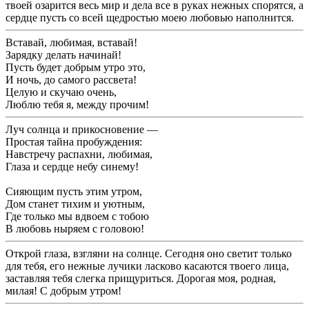
твоей озарится весь мир и дела все в руках нежных спорятся, а
сердце пусть со всей щедростью моею любовью наполнится.
Вставай, любимая, вставай!
Зарядку делать начинай!
Пусть будет добрым утро это,
И ночь, до самого рассвета!
Целую и скучаю очень,
Люблю тебя я, между прочим!
Луч солнца и прикосновение —
Простая тайна пробуждения:
Навстречу распахни, любимая,
Глаза и сердце небу синему!
Сияющим пусть этим утром,
Дом станет тихим и уютным,
Где только мы вдвоем с тобою
В любовь ныряем с головою!
Открой глаза, взгляни на солнце. Сегодня оно светит только
для тебя, его нежные лучики ласково касаются твоего лица,
заставляя тебя слегка прищуриться. Дорогая моя, родная,
милая! С добрым утром!