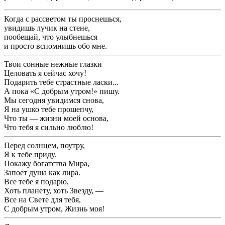
Когда с рассветом ты проснешься,
увидишь лучик на стене,
пообещай, что улыбнешься
и просто вспомнишь обо мне.
Твои сонные нежные глазки
Целовать я сейчас хочу!
Подарить тебе страстные ласки...
А пока «С добрым утром!» пишу.
Мы сегодня увидимся снова,
Я на ушко тебе прошепчу,
Что ты — жизни моей основа,
Что тебя я сильно люблю!
Перед солнцем, поутру,
Я к тебе приду.
Покажу богатства Мира,
Запоет душа как лира.
Все тебе я подарю,
Хоть планету, хоть Звезду, —
Все на Свете для тебя,
С добрым утром, Жизнь моя!