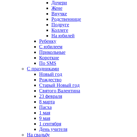
Дочери
Жене
Внучке
Родственнице
Подруге
Коллеге
На юбилей
Ребенку
С юбилеем
Прикольные
Короткие
По SMS
С праздниками
Новый год
Рождество
Старый Новый год
Святого Валентина
23 февраля
8 марта
Пасха
1 мая
9 мая
1 сентября
День учителя
На свадьбу