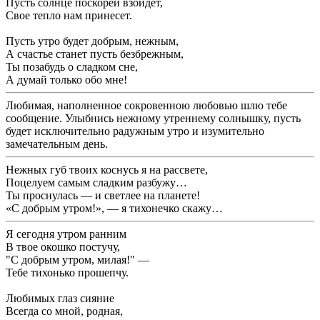
Пусть солнце поскорей взойдет,
Свое тепло нам принесет.
Пусть утро будет добрым, нежным,
А счастье станет пусть безбрежным,
Ты позабудь о сладком сне,
А думай только обо мне!
Любимая, наполненное сокровенною любовью шлю тебе
сообщение. Улыбнись нежному утреннему солнышку, пусть
будет исключительно радужным утро и изумительно
замечательным день.
Нежных губ твоих коснусь я на рассвете,
Поцелуем самым сладким разбужу…
Ты проснулась — и светлее на планете!
«С добрым утром!», — я тихонечко скажу…
Я сегодня утром ранним
В твое окошко постучу,
"С добрым утром, милая!" —
Тебе тихонько прошепчу.
Любимых глаз сияние
Всегда со мной, родная,