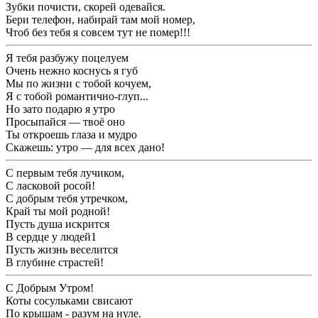
Зубки почисти, cкорей одевайся.
Бери телефон, набирай там мой номер,
Чтоб без тебя я совсем тут не помер!!!
Я тебя разбужу поцелуем
Очень нежно коснусь я губ
Мы по жизни с тобой кочуем,
Я с тобой романтично-глуп...
Но зато подарю я утро
Просыпайся — твоё оно
Ты откроешь глаза и мудро
Скажешь: утро — для всех дано!
С первым тебя лучиком,
С ласковой росой!
С добрым тебя утречком,
Край ты мой родной!
Пусть душа искрится
В сердце у людей1
Пусть жизнь веселится
В глубине страстей!
С Добрым Утром!
Коты сосульками свисают
По крышам - разум на нуле.