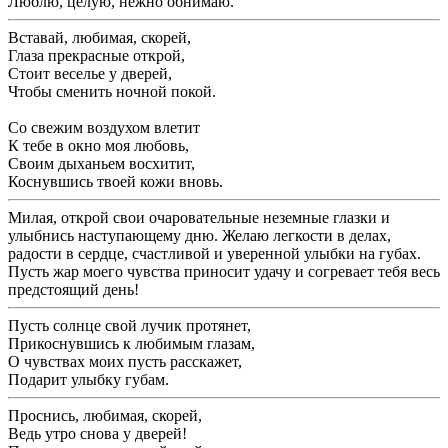
Люблю, целую, нежно обнимаю.
Вставай, любимая, скорей,
Глаза прекрасные открой,
Стоит веселье у дверей,
Чтобы сменить ночной покой.
Со свежим воздухом влетит
К тебе в окно моя любовь,
Своим дыханьем восхитит,
Коснувшись твоей кожи вновь.
Милая, открой свои очаровательные неземные глазки и
улыбнись наступающему дню. Желаю легкости в делах,
радости в сердце, счастливой и уверенной улыбки на губах.
Пусть жар моего чувства приносит удачу и согревает тебя весь
предстоящий день!
Пусть солнце свой лучик протянет,
Прикоснувшись к любимым глазам,
О чувствах моих пусть расскажет,
Подарит улыбку губам.
Проснись, любимая, скорей,
Ведь утро снова у дверей!