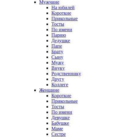
Мужчине
На юбилей
Короткие
Прикольные
Тосты
По имени
Парню
Дедушке
Папе
Брату
Сыну
Мужу
Внуку
Родственнику
Другу
Коллеге
Женщине
Короткие
Прикольные
Тосты
По имени
Девушке
Бабушке
Маме
Сестре