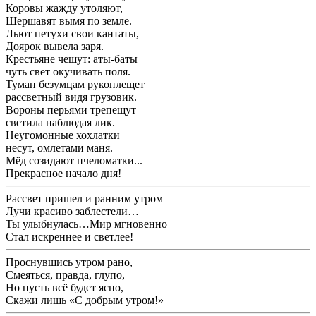
Коровы жажду утоляют,
Шершавят вымя по земле.
Льют петухи свои кантаты,
Доярок вывела заря.
Крестьяне чешут: аты-баты
чуть свет окучивать поля.
Туман безумцам рукоплещет
рассветный видя грузовик.
Вороны перьями трепещут
светила наблюдая лик.
Неугомонные хохлатки
несут, омлетами маня.
Мёд созидают пчеломатки...
Прекрасное начало дня!
Рассвет пришел и ранним утром
Лучи красиво заблестели…
Ты улыбнулась…Мир мгновенно
Стал искреннее и светлее!
Проснувшись утром рано,
Смеяться, правда, глупо,
Но пусть всё будет ясно,
Скажи лишь «С добрым утром!»