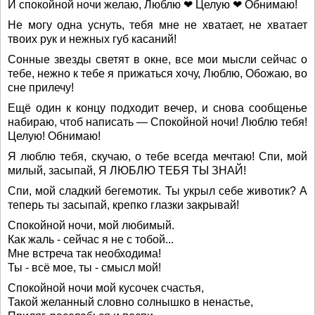
И спокойной ночи желаю, Люблю ❤ Целую ❤ Обнимаю!
Не могу одна уснуть, тебя мне не хватает, не хватает
твоих рук и нежных губ касаний!
Сонные звезды светят в окне, все мои мысли сейчас о
тебе, нежно к тебе я прижаться хочу, Люблю, Обожаю, во
сне прилечу!
Ещё один к концу подходит вечер, и снова сообщенье
набираю, чтоб написать — Спокойной ночи! Люблю тебя!
Целую! Обнимаю!
Я люблю тебя, скучаю, о тебе всегда мечтаю! Спи, мой
милый, засыпай, Я ЛЮБЛЮ ТЕБЯ ТЫ ЗНАЙ!
Спи, мой сладкий бегемотик. Ты укрыл себе животик? А
теперь ты засыпай, крепко глазки закрывай!
Спокойной ночи, мой любимый.
Как жаль - сейчас я не с тобой...
Мне встреча так необходима!
Ты - всё мое, ты - смысл мой!
Спокойной ночи мой кусочек счастья,
Такой желанный словно солнышко в ненастье,