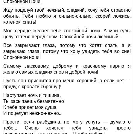
Спокойной Ночи!
Жду поцелуй твой нежный, сладкий, хочу тебя страстно
обнять. Тебя люблю я сильно-сильно, скорей ложись,
котенок, спать!
Мое сердце желает тебе спокойной ночи. А мои губы
целуют тебя перед сном. Спокойной ночи любимый...
Все закрывают глаза, потому что хотят спать, а я
закрываю глаза, потому что хочу увидеть тебя во сне!
Спокойной ночи!
Самому ласковому, доброму и красивому парню я
желаю самых сладких снов и доброй ночи!
Пусть сон приснится про меня хороший, а если нет —
приду, с кровати сброшу;)!
Наступает ночь и тишина,
Ты засыпаешь безмятежно
К тебе придет моя душа
И поцелует нежно-нежно...
Прости, если разбудила, не могу уснуть — думаю о
тебе... Очень хочется тебя увидеть, просто
почувствовать, что ты рядом... Я тебя люблю!