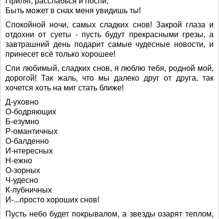
Приляг, расслабься и поспи,
Быть может в снах меня увидишь ты!
Спокойной ночи, самых сладких снов! Закрой глаза и
отдохни от суеты - пусть будут прекрасными грезы, а
завтрашний день подарит самые чудесные новости, и
принесет всё только хорошее!
Спи любимый, сладких снов, я люблю тебя, родной мой,
дорогой! Так жаль, что мы далеко друг от друга, так
хочется хоть на миг стать ближе!
Д-уховно
О-бодряющих
Б-езумно
Р-омантичных
О-балденно
И-нтересных
Н-ежно
О-зорных
Ч-удесно
К-лубничных
И-...просто хороших снов!
Пусть небо будет покрывалом, а звезды озарят теплом,