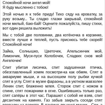
Спокойной ночи ангел мой!
Я буду мысленно с тобою!
Этой ночью я к тебе приду! Тихо сяду на кроватку, за
руку возьму... Ты сладко глазки закрывай, спокойной
ночи милый, баю-бай! Оцените пожалуйста, пишу стихи,
вот один решила выложить!
Мы с тобой две половинки, два котёночка в корзинке,
вместе лучше и теплей, пусть приснюсь тебе скорей!
Спокойной ночи!
Зайка, Солнышко, Цветочек, Апельсинчик мой,
Лимончик, Муси-пуси Колобочек, Сладких снов мой
Ангелочек!
Спит убитая лисичка, спит задушенная птичка,
обезглавленный хомяк посмотри-ка как обмяк. Спят в
аквариуме мыши, и на высохшем полу рыбки кучкой
спят в углу. Спят в музее фараоны, а в уютном мавзолее
Ленин спит, блаженно млея. Сторож спит с ножом в
спине, спят пожарники в огне. Ошибившись только раз,
спят сапёры в этот час. Парашют с собой не взяв, спит
десантник на камнях. Газ забыв закрыть соседи спят
вповалку на паркете. В паутине дрыхнут мушки... Спи, а