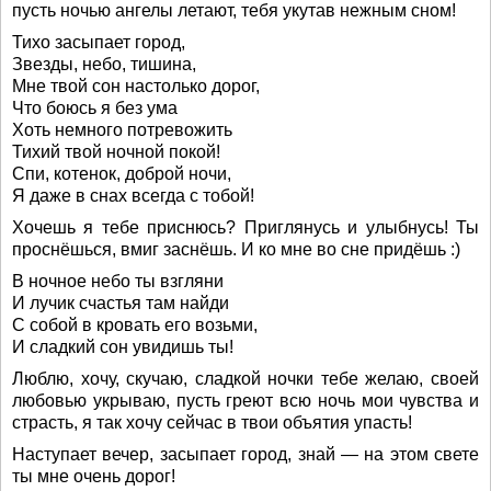
пусть ночью ангелы летают, тебя укутав нежным сном!
Тихо засыпает город,
Звезды, небо, тишина,
Мне твой сон настолько дорог,
Что боюсь я без ума
Хоть немного потревожить
Тихий твой ночной покой!
Спи, котенок, доброй ночи,
Я даже в снах всегда с тобой!
Хочешь я тебе приснюсь? Приглянусь и улыбнусь! Ты
проснёшься, вмиг заснёшь. И ко мне во сне придёшь :)
В ночное небо ты взгляни
И лучик счастья там найди
С собой в кровать его возьми,
И сладкий сон увидишь ты!
Люблю, хочу, скучаю, сладкой ночки тебе желаю, своей
любовью укрываю, пусть греют всю ночь мои чувства и
страсть, я так хочу сейчас в твои объятия упасть!
Наступает вечер, засыпает город, знай — на этом свете
ты мне очень дорог!