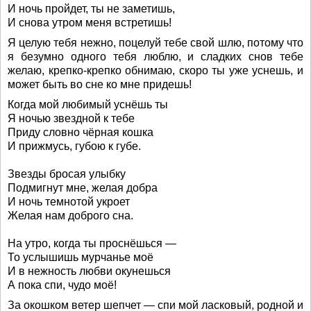
И ночь пройдет, ты не заметишь,
И снова утром меня встретишь!
Я целую тебя нежно, поцелуй тебе свой шлю, потому что
я безумно одного тебя люблю, и сладких снов тебе
желаю, крепко-крепко обнимаю, скоро ты уже уснешь, и
может быть во сне ко мне придешь!
Когда мой любимый уснёшь ты
Я ночью звездной к тебе
Приду словно чёрная кошка
И прижмусь, губою к губе.
Звезды бросая улыбку
Подмигнут мне, желая добра
И ночь темнотой укроет
Желая нам доброго сна.
На утро, когда ты проснёшься —
То услышишь мурчанье моё
И в нежность любви окунешься
А пока спи, чудо моё!
За окошком ветер шепчет — спи мой ласковый, родной и