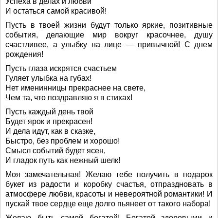
Успеха в делах и любви
И остаться самой красивой!
Пусть в твоей жизни будут только яркие, позитивные
события, делающие мир вокруг красочнее, душу
счастливее, а улыбку на лице — привычной! С днем
рождения!
Пусть глаза искрятся счастьем
Гуляет улыбка на губах!
Нет именинницы прекраснее на свете,
Чем та, что поздравляю я в стихах!
Пусть каждый день твой
Будет ярок и прекрасен!
И дела идут, как в сказке,
Быстро, без проблем и хорошо!
Смысл событий будет ясен,
И гладок путь как нежный шелк!
Моя замечательная! Желаю тебе получить в подарок
букет из радости и коробку счастья, отпраздновать в
атмосфере любви, красоты и невероятной романтики! И
пускай твое сердце еще долго пьянеет от такого набора!
Желаю быть самой богатой! Богатой здоровыми и