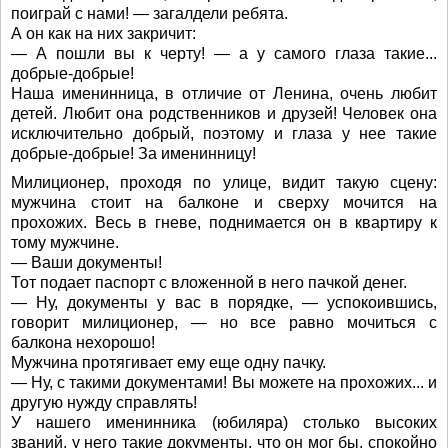
поиграй с нами! — загалдели ребята.
А он как на них закричит:
— А пошли вы к черту! — а у самого глаза такие...
добрые-добрые!
Наша именинница, в отличие от Ленина, очень любит
детей. Любит она родственников и друзей! Человек она
исключительно добрый, поэтому и глаза у нее такие
добрые-добрые! За именинницу!
Милиционер, проходя по улице, видит такую сцену:
мужчина стоит на балконе и сверху мочится на
прохожих. Весь в гневе, поднимается он в квартиру к
тому мужчине.
— Ваши документы!
Тот подает паспорт с вложенной в него пачкой денег.
— Ну, документы у вас в порядке, — успокоившись,
говорит милиционер, — но все равно мочиться с
балкона нехорошо!
Мужчина протягивает ему еще одну пачку.
— Ну, с такими документами! Вы можете на прохожих... и
другую нужду справлять!
У нашего именинника (юбиляра) столько высоких
званий, у него такие документы, что он мог бы, спокойно