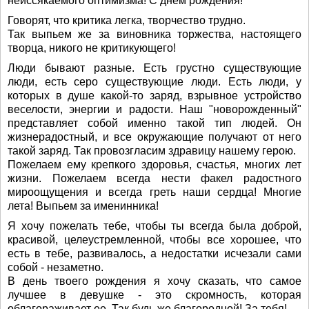
неиссякаемого оптимизма! С днем рождения!
Говорят, что критика легка, творчество трудно.
Так выпьем же за виновника торжества, настоящего
творца, никого не критикующего!
Люди бывают разные. Есть грустно существующие
люди, есть серо существующие люди. Есть люди, у
которых в душе какой-то заряд, взрывное устройство
веселости, энергии и радости. Наш "новорожденный"
представляет собой именно такой тип людей. Он
жизнерадостный, и все окружающие получают от него
такой заряд. Так провозгласим здравицу нашему герою.
Пожелаем ему крепкого здоровья, счастья, многих лет
жизни. Пожелаем всегда нести факел радостного
мироощущения и всегда греть наши сердца! Многие
лета! Выпьем за именинника!
Я хочу пожелать тебе, чтобы ты всегда была доброй,
красивой, целеустремленной, чтобы все хорошее, что
есть в тебе, развивалось, а недостатки исчезали сами
собой - незаметно.
В день твоего рождения я хочу сказать, что самое
лучшее в девушке - это скромность, которая
облагораживает ее. Так будь же благородной! За тебя!