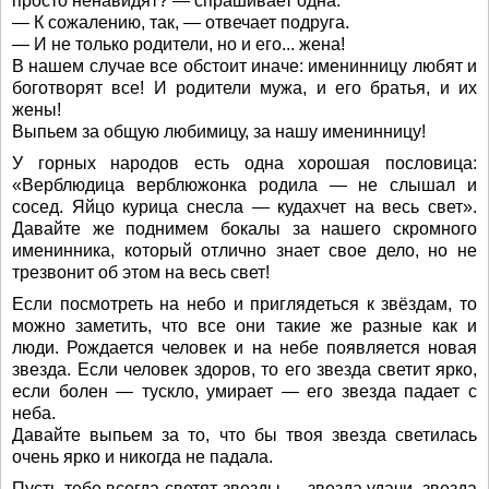
просто ненавидят? — спрашивает одна.
— К сожалению, так, — отвечает подруга.
— И не только родители, но и его... жена!
В нашем случае все обстоит иначе: именинницу любят и
боготворят все! И родители мужа, и его братья, и их
жены!
Выпьем за общую любимицу, за нашу именинницу!
У горных народов есть одна хорошая пословица:
«Верблюдица верблюжонка родила — не слышал и
сосед. Яйцо курица снесла — кудахчет на весь свет».
Давайте же поднимем бокалы за нашего скромного
именинника, который отлично знает свое дело, но не
трезвонит об этом на весь свет!
Если посмотреть на небо и приглядеться к звёздам, то
можно заметить, что все они такие же разные как и
люди. Рождается человек и на небе появляется новая
звезда. Если человек здоров, то его звезда светит ярко,
если болен — тускло, умирает — его звезда падает с
неба.
Давайте выпьем за то, что бы твоя звезда светилась
очень ярко и никогда не падала.
Пусть тебе всегда светят звезды — звезда удачи, звезда