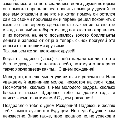
закончились и на него свалились долги друзей которым
он помогал парень пошел просить помощи у друзей но
все ему отказали и не кто не хотел помочь он остался
сам со своими проблемами и парень решил покончить с
жизнью взял веревку сделал петлю закрепил на люстре
и когда он выбил табурет из под ног люстра оторвалась
и из потолка на него посыпалось золото бриллианты
деньги и записка от отца а теперь сынок прогуляй эти
деньги с настоящими друзьями.
Так выпьем же за настоящих друзей!
Когда ты родился (-лась), с неба падали капли, но это
был не дождь – это плакало небо, потому что потеряло
такую яркую звезду как ты... С днём рождения!
Молод тот, кто еще умеет удивляться и увлекаться. Наш
уважаемый именинник молод, несмотря на свои годы.
Посмотрите, сколько в нем молодого задора, сколько
блеска в глазах. Здоровья тебе на долгие годы и
неиссякаемого оптимизма! С днем рождения!
Поздравляю тебя с Днем Рождения! Надеюсь и желаю
тебе самого лучшего в будущем. Но ведь будущее нам
неизвестно. Знаю также, твое прошлое полно успехов и