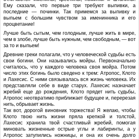
Ему сказали, что первые три требуют выпивки, а
последние — починки. Так примемся за выпивку и
выпьем с большим чувством за именинника и его
процветание!
Лучше быть сытым, чем голодным, лучше жить в мире,
чем в злобе, лучше быть нужным, чем свободным, — вот
за то и выпьем!
Древние греки полагали, что у человеческой судьбы есть
свои богини. Они назывались мойры. Первоначально
считалось, что у каждого человека своя мойра. Потом
число этих богинь было сведено к трем: Атропос, Клото
и Лахесис. С ними связывалась вся жизнь человека. Их
представляли себе в виде старух. Лахесис назначает
жребий еще до рождения, Клото прядет нить судьбы,
Атропос неотвратимо приближает будущее и, перерезая
нить, обрывает жизнь.
Так вот, дорогой виновник торжества! Я желаю, чтобы
Клото твою нить жизни пряла крепкой и толстой,
Лахесис хранила твой счастливый жребий, помогая
миновать жизненные острые углы и лабиринты, а у
Атропос затупились ножницы, и она их очень долго