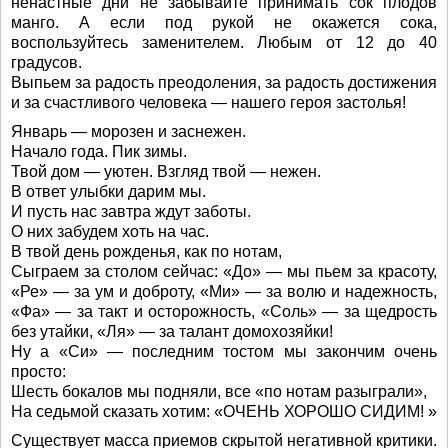
ненастные дни не забывайте принимать сок плодов
манго. А если под рукой не окажется сока,
воспользуйтесь заменителем. Любым от 12 до 40
градусов.
Выпьем за радость преодоления, за радость достижения
и за счастливого человека — нашего героя застолья!
Январь — морозен и заснежен.
Начало года. Пик зимы.
Твой дом — уютен. Взгляд твой — нежен.
В ответ улыбки дарим мы.
И пусть нас завтра ждут заботы.
О них забудем хоть на час.
В твой день рожденья, как по нотам,
Сыграем за столом сейчас: «До» — мы пьем за красоту,
«Ре» — за ум и доброту, «Ми» — за волю и надежность,
«Фа» — за такт и осторожность, «Соль» — за щедрость
без утайки, «Ля» — за талант домохозяйки!
Ну а «Си» — последним тостом мы закончим очень
просто:
Шесть бокалов мы подняли, все «по нотам разыграли»,
На седьмой сказать хотим: «ОЧЕНЬ ХОРОШО СИДИМ! »
Существует масса приемов скрытой негативной критики.