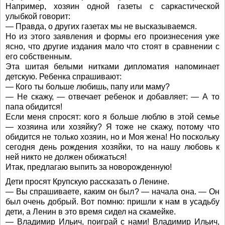
Например, хозяин одной газеты с саркастической
улыбкой говорит:
— Правда, о других газетах мы не высказываемся.
Но из этого заявления и формы его произнесения уже
ясно, что другие издания мало что стоят в сравнении с
его собственным.
Эта шитая белыми нитками дипломатия напоминает
детскую. Ребенка спрашивают:
— Кого ты больше любишь, папу или маму?
— Не скажу, — отвечает ребенок и добавляет: — А то
папа обидится!
Если меня спросят: кого я больше люблю в этой семье
— хозяина или хозяйку? Я тоже не скажу, потому что
обидится не только хозяин, но и Моя жена! Но поскольку
сегодня день рождения хозяйки, то на нашу любовь к
ней никто не должен обижаться!
Итак, предлагаю выпить за новорожденную!
Дети просят Крупскую рассказать о Ленине.
— Вы спрашиваете, каким он был? — начала она. — Он
был очень добрый. Вот помню: пришли к нам в усадьбу
дети, а Ленин в это время сидел на скамейке.
— Владимир Ильич, поиграй с нами! Владимир Ильич,