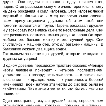
друзья. Они сидели выпивали и вдруг пришел отец
парня. Отец рассказал сыну что очень торопился к нему
на день рождения и сбил человека. Этот человек лежит
мертвый в багажнике и отец попросил сына сказать
всем присутствующим друзьям об этом чтоб они
помогли избавится от трупа. Парень рассказал друзьям
и у всех сразу появились какие то неотложные дела. Они
все разошлись остались только девушка парня (которая
любила его больше жизни) и его лучший друг. Они
спустились к машине отец открыл багажник машины. В
багажнике лежали два ящика водки.
Так выпьем за настоящих друзей, которые не кидают в
трудных ситуациях!
В одном древнем персидском трактате сказано: «Четыре
черты человека приводят к четырём последствиям:
упрямство — к позору; вспыльчивость — к раскаянью;
злословие — к вражде; лень — к унижению. » Дорогой
именинник! Твоей натуре эти черты до сих пор были не
свойственны. Так выпьем же за то, что бы они так и не
появились.
Один иностранец, изучая русский язык, спросил, чем
отличаются именины, крестины, поминки и штанины.