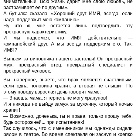
внимательный. Всю жизнь дарит мне свою любовь, не
растрачивает ее по другим».
А бутылка сказала: «Хороший друг ИМЯ, всегда, если
надо, поддержит мою компанию».
Ну что ж, мне остается лишь подтвердить эту
прекрасную характеристику.
И мы надеемся, что ИМЯ действительно —
компанейский друг. А мы всегда поддержим его. Так,
ИМЯ?
Выпьем за виновника нашего застолья! Он прекрасный
муж, прекрасный отец, прекрасный специалист и
прекрасный человек.
Вы, наверное, знаете, что брак является счастливым,
если одна половина храпит, а вторая не слышит. По
этому поводу взрослая дочь говорит маме:
— Знаешь, мама, я терпеть не могу храпунов!
И я никогда не выйду замуж за мужчину, который ночью
храпит!
— Возможно, доченька, ты и права, только прошу тебя,
будь осторожней... при испытаниях!
Так случилось, что с именинником мы однажды сидели
рядом в театре. Во время спектакля он заснул и крепко