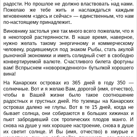
радости. Но прошлое не должно властвовать над нами.
Пожелаю же тебе жить и наслаждаться каждым
мгновением «здесь и сейчас» — единственным, что нам
по-настоящему принадлежит..
Виновнику застолья уже так много всего пожелали, что я
в некоторой растерянности. В наше время, наверное,
нужно желать такому энергичному и коммерческому
человеку, родившемуся под знаком Рыбы, стать акулой
рыночной экономики и иметь солидный счет в свободно
конвертируемой валюте. Счастливого билета фортуны
вам! Вспрыснем «новорожденного» бутылкой хорошего
вина!
На Канарских островах из 365 дней в году 350 —
солнечные. Вот и я желаю Вам, дорогой (имя, отчество),
чтобы в Вашей жизни было такое соотношение
радостных и грустных дней. Но туземцы на Канарских
островах далеко не глупы. Вот в те 15 дней, когда не
бывает солнца, они собираются в больших хижинах и
пьют забродивший сок тропических плодов манго. И
снова на душе у них хорошее настроение, снова в душе
их светит солнце. И Вы (имя, отчество) в хмурые и