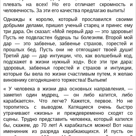
плевать на всех! Но его отличает скромность и
человечность. За эти его качества предлагаю выпить!
Однажды к королю, который прославился своими
добрыми делами, пришел ученый старец и принес ему
три дара. Он сказал: «Мой первый дар — это здоровье!
Пусть не подвластен будешь ты болезням. Второй мой
дар — это забвенье, забвенье страхов, горестей и
прошлых бед. Пусть они не отягощают твоей души!
Третий дар — дар интуиции, что, как волшебный код,
подскажет в жизни нужный ход». Все эти три дара:
здоровья, забвенья горестей и страхов и интуиции,
которые бы вела по жизни счастливым путем, я желаю
виновнику сегодняшнего торжества! Выпьем!
« У человека в жизни два основных направления, —
заметил один мудрец, — он либо катится, либо
карабкается». Что легче? Кажется, первое. Но не
торопитесь с выводом. Катящиеся очень быстро
утрачивают «жизнь» и преждевременно сходят со
сцены. Трудно представить человека, который катился
бы, скажем, до 70 лет! А карабкаться можно! Вот наш
именинник из разряда карабкающихся. И пусть он