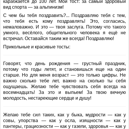
карабкается до 100 лет. Мой тост: за самый здоровый
вид спорта — за альпинизм!
С чем бы тебя поздравить?... Поздравляю тебя с тем,
что тебя есть кому поздравлять! Это, согласись,
немаловажно. И это — твоя заслуга. Потому что такого
умного, весёлого, общительного человека я ещё не
встречал. Оставайся таким же всегда! Поздравляю!
Прикольные и красивые тосты:
Говорят, что день рождения — грустный праздник,
потому что годы летят, и становишься еще на один
старше. Но для меня возраст — это только цифры. Не
важно сколько тебе лет, важно на сколько ты себя
ощущаешь. Желаю тебе чувствовать себя всегда на
восемнадцать! За это и выпьем! За твою вечную
молодость, нестареющие сердце и душу!
Желаю тебе сил таких, как у быка, мудрости — как у
совы, упорства — как у осла, изящности — как у
пантеры, грациозности — как у газели, здоровья — как у