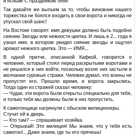
и ясным! С праздником тебя!
Так давайте же выпьем за то, чтобы виновник нашего
торжества не боялся входить в свои ворота и никогда не
упускал свой шанс!
На Востоке говорят: имя девушки должно быть подобно
сиянию Звезды или нежности цветка. И лишь в 2... года я
узнал имя, в котором увидел сияние звезды и ощутил
аромат нежного цветка. Это — ИМЯ...
В одной притче, описанной Кафкой, говорится о
человеке, который стоял перед раскрытыми воротами и
не решался в них войти, поскольку возле них застыли в
молчании суровые стражи. Человек думал, что воины не
пропустят его. Прошло время, и ворота закрылись.
Тогда один из стражей сказал человеку:
— Чудак, эти ворота были открыты специально для тебя,
и только тебя мы должны были в них пропустить.
К самогонщице нагрянули с обыском милиционеры.
Стучат ей в дверь.
— Кто там? — спрашивает хозяйка.
— Открывай! Это милиция! Мы знаем, что у тебя есть
самогон!... Даже знаем, где ты его прячешь!