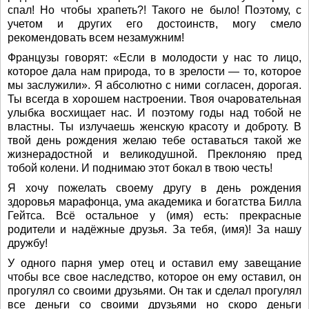
спал! Но чтобы храпеть?! Такого не было! Поэтому, с
учетом и других его достоинств, могу смело
рекомендовать всем незамужним!
Французы говорят: «Если в молодости у нас то лицо,
которое дала нам природа, то в зрелости — то, которое
мы заслужили». Я абсолютно с ними согласен, дорогая.
Ты всегда в хорошем настроении. Твоя очаровательная
улыбка восхищает нас. И поэтому годы над тобой не
властны. Ты излучаешь женскую красоту и доброту. В
твой день рождения желаю тебе оставаться такой же
жизнерадостной и великодушной. Преклоняю пред
тобой колени. И поднимаю этот бокал в твою честь!
Я хочу пожелать своему другу в день рождения
здоровья марафонца, ума академика и богатства Билла
Гейтса. Всё остальное у (имя) есть: прекрасные
родители и надёжные друзья. За тебя, (имя)! За нашу
дружбу!
У одного парня умер отец и оставил ему завещание
чтобы все свое наследство, которое он ему оставил, он
прогулял со своими друзьями. Он так и сделал прогулял
все деньги со своими друзьями но скоро деньги