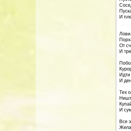
Сосе
Пуска
И пл
Лови,
Порх
От сч
И тр
Побо
Куро
Идти 
И ден
Тех о
Ништ
Купай
И сум
Все э
Жела