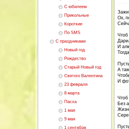
С юбилеем
Зажи
Прикольные
Ох, п
Сейч
Короткие
По SMS
Чтоб 
Дари
С праздниками
И алк
Новый год
Тогда
Рождество
Пусть
Старый Новый год
А та
Чтоб
Святого Валентина
И фо
23 февраля
8 марта
Чтоб 
Пасха
Без 
Жизнь
1 мая
Сере
9 мая
Пусть
1 сентября