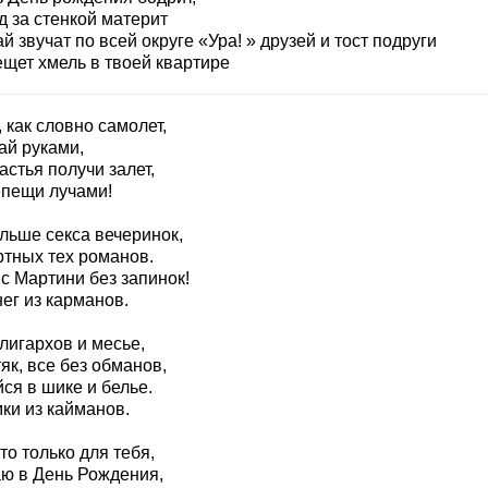
д за стенкой материт
й звучат по всей округе «Ура! » друзей и тост подруги
ещет хмель в твоей квартире
 как словно самолет,
ай руками,
астья получи залет,
епещи лучами!
льше секса вечеринок,
ртных тех романов.
с Мартини без запинок!
ег из карманов.
лигархов и месье,
як, все без обманов,
ся в шике и белье.
ки из кайманов.
то только для тебя,
ю в День Рождения,