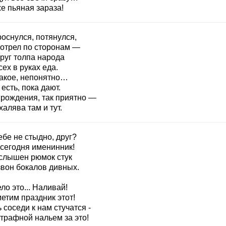
е пьяная зараза!
оснулся, потянулся,
отрел по сторонам —
руг толпа народа
сех в руках еда.
такое, непонятно…
есть, пока дают.
 рождения, так приятно —
халява там и тут.
ебе не стыдно, друг?
 сегодня именинник!
 слышен рюмок стук
звон бокалов дивных.
ло это... Наливай!
етим праздник этот!
 соседи к нам стучатся -
трафной нальем за это!