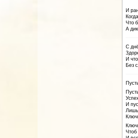
И ра
Когда
Что б
А дик
С дн
Здор
И что
Без с
Пуст
Пуст
Успех
И пус
Лишь
Ключ
Ключ
Чтоб 
И все