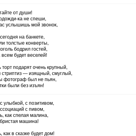
гайте от души!
одожди-ка не спеши,
ас услышишь мой звонок,
сегодня на банкете,
ли толстые конверты,
оголь бодрил гостей,
 всем будет веселей!
 торт подарят очень крупный,
м стриптиз — изящный, смуглый,
ы фотограф был не пьян,
тки были без изъян!
с улыбкой, с позитивом,
ассоциаций с пивом,
, как спелая малина,
бристая машина!
, как в сказке будет дом!