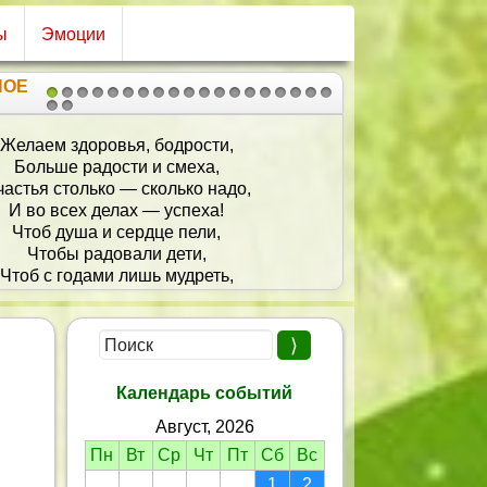
ы
Эмоции
НОЕ
1
2
3
4
5
6
7
8
9
10
11
12
13
14
15
16
17
18
19
20
21
усть жизнь твоя идет спокойно,
Без заминок, проблем и бед.
И отличным будет здоровье
На много-много долгих лет!
Календарь событий
Август, 2026
Пн
Вт
Ср
Чт
Пт
Сб
Вс
1
2