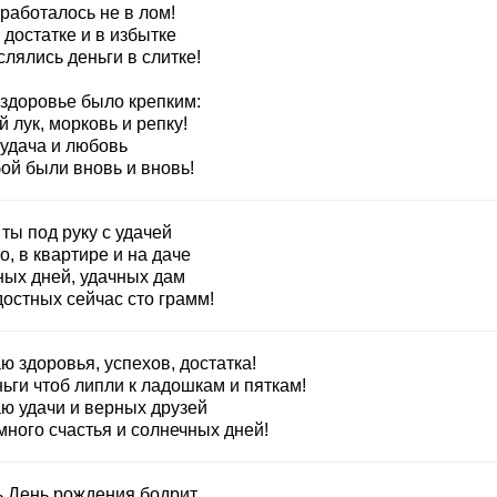
работалось не в лом!
 достатке и в избытке
лялись деньги в слитке!
 здоровье было крепким:
 лук, морковь и репку!
 удача и любовь
ой были вновь и вновь!
ты под руку с удачей
о, в квартире и на даче
ных дней, удачных дам
достных сейчас сто грамм!
 здоровья, успехов, достатка!
ьги чтоб липли к ладошкам и пяткам!
ю удачи и верных друзей
много счастья и солнечных дней!
ь День рождения бодрит,