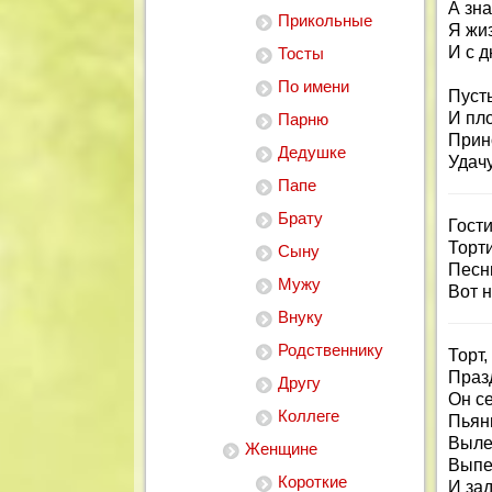
А зна
Прикольные
Я жи
И с 
Тосты
По имени
Пуст
И пл
Парню
Прин
Дедушке
Удачу
Папе
Брату
Гости
Торти
Сыну
Песн
Мужу
Вот 
Внуку
Родственнику
Торт,
Празд
Другу
Он се
Коллеге
Пьян
Выле
Женщине
Выпе
Короткие
И за