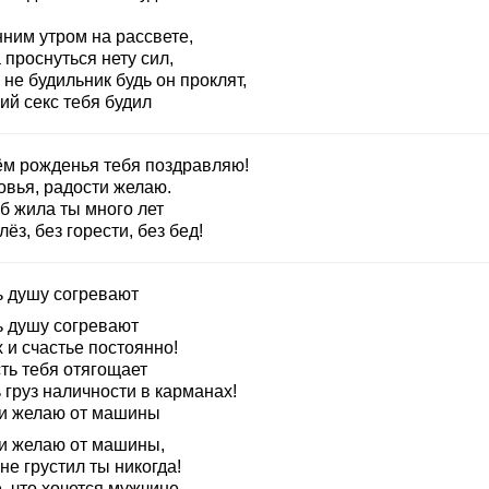
нним утром на рассвете,
 проснуться нету сил,
 не будильник будь он проклят,
ий секс тебя будил
ём рожденья тебя поздравляю!
овья, радости желаю.
б жила ты много лет
лёз, без горести, без бед!
ь душу согревают
ь душу согревают
 и счастье постоянно!
ть тебя отягощает
 груз наличности в карманах!
и желаю от машины
и желаю от машины,
не грустил ты никогда!
, что хочется мужчине –