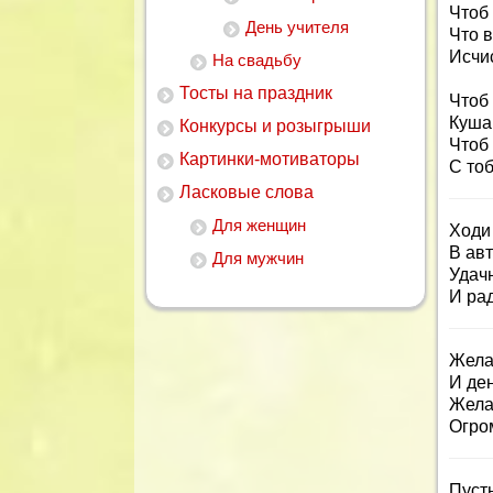
Чтоб 
День учителя
Что в
Исчис
На свадьбу
Тосты на праздник
Чтоб
Кушай
Конкурсы и розыгрыши
Чтоб
Картинки-мотиваторы
С тоб
Ласковые слова
Для женщин
Ходи 
В авт
Для мужчин
Удач
И ра
Желаю
И ден
Жела
Огро
Пуст