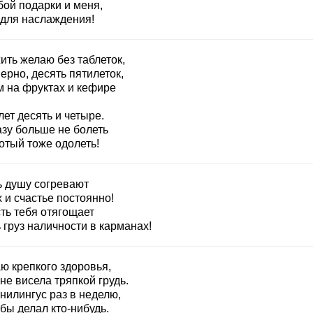
бой подарки и меня,
 для наслаждения!
ить желаю без таблеток,
ерно, десять пятилеток,
м на фруктах и кефире
ет десять и четыре.
азу больше не болеть
отый тоже одолеть!
ь душу согревают
 и счастье постоянно!
ть тебя отягощает
 груз наличности в карманах!
ю крепкого здоровья,
не висела тряпкой грудь.
нилингус раз в неделю,
бы делал кто-нибудь.