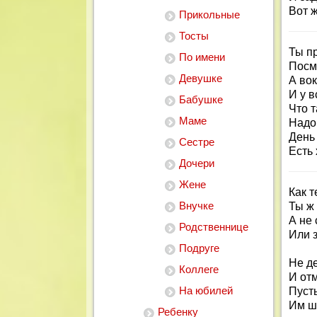
Вот ж
Прикольные
Тосты
Ты пр
По имени
Посм
Девушке
А вок
И у в
Бабушке
Что 
Маме
Надо 
День
Сестре
Есть 
Дочери
Жене
Как т
Внучке
Ты ж
А не
Родственнице
Или 
Подруге
Не де
Коллеге
И отм
На юбилей
Пусть
Им ш
Ребенку