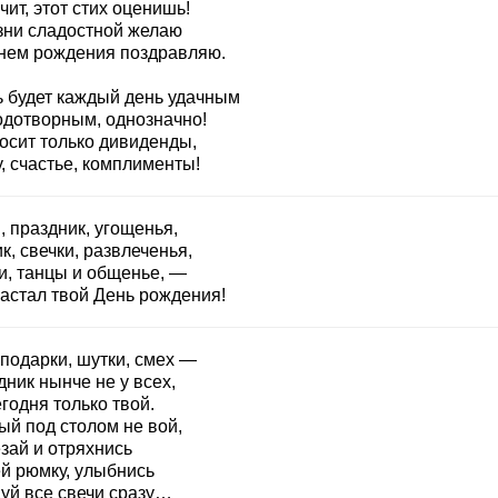
чит, этот стих оценишь!
зни сладостной желаю
днем рождения поздравляю.
ь будет каждый день удачным
одотворным, однозначно!
осит только дивиденды,
, счастье, комплименты!
, праздник, угощенья,
к, свечки, развлеченья,
и, танцы и общенье, —
настал твой День рождения!
 подарки, шутки, смех —
ник нынче не у всех,
годня только твой.
ый под столом не вой,
зай и отряхнись
й рюмку, улыбнись
дуй все свечи сразу…