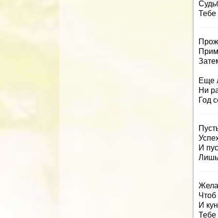
Судь
Тебе
Прож
Прим
Зате
Еще л
Ни р
Год с
Пуст
Успех
И пус
Лишь
Жела
Чтоб 
И кун
Тебе 