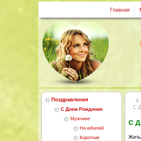
Главная
Поздравления
С 
С Днем Рождения
Мужчине
С Д
На юбилей
Жить
Короткие