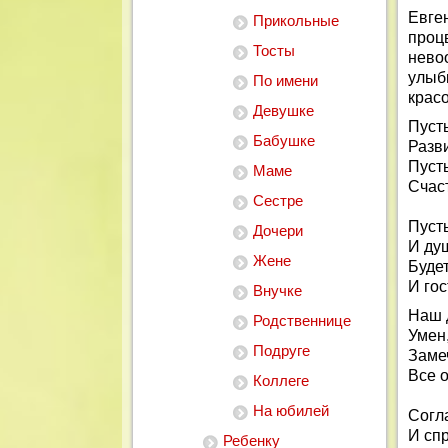
Евге
Прикольные
проц
Тосты
нево
улыб
По имени
крас
Девушке
Пусть
Бабушке
Разви
Пусть
Маме
Счас
Сестре
Пусть
Дочери
И ду
Жене
Буде
И го
Внучке
Наш 
Родственнице
Умен,
Подруге
Заме
Все о
Коллеге
На юбилей
Согл
И сп
Ребенку