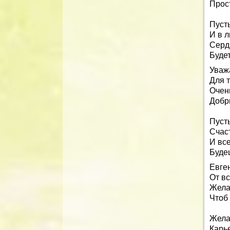
Прост
Пусть
И в л
Сердц
Будет
Уваж
Для т
Очен
Добр
Пуст
Счаст
И вс
Буде
Евген
От вс
Жела
Чтоб
Жела
Карь