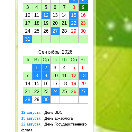
3
4
5
6
7
8
9
10
11
12
13
14
15
16
17
18
19
20
21
22
23
24
25
26
27
28
29
30
31
Сентябрь, 2026
Пн
Вт
Ср
Чт
Пт
Сб
Вс
1
2
3
4
5
6
7
8
9
10
11
12
13
14
15
16
17
18
19
20
21
22
23
24
25
26
27
28
29
30
12 августа
День ВВС
15 августа
День археолога
22 августа
День Государственного
флага