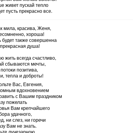
ше живет пускай тепло
ет пусть прекрасно все.
к мила, красива, Женя,
несомненно, хороша!
ь будет также совершенна
 прекрасная душа!
ю жить всегда счастливо,
ай сбываются мечты,
потоки позитива,
и, тепла и доброты!
льте Вас, Евгения,
ромным вдохновением
равить с Вашим праздником
азу пожелать
овья Вам крепчайшего
бора удачного,
д, ни слез, ни горечи
зу Вам не знать.
дьте лучезарною.