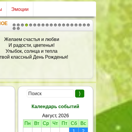
ы
Эмоции
НОЕ
1
2
3
4
5
6
7
8
9
10
11
12
13
14
15
16
17
18
19
20
21
Желаем счастья и любви
И радости, цветенья!
Улыбок, солнца и тепла
твой классный День Рожденья!
Календарь событий
Август, 2026
Пн
Вт
Ср
Чт
Пт
Сб
Вс
1
2