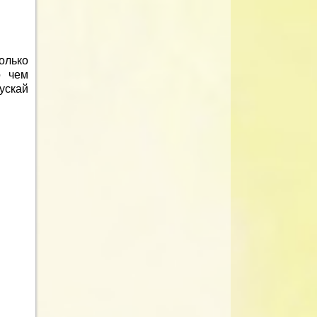
олько
о чем
ускай