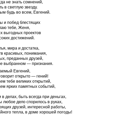
да не знать сомнений,
ь в светлую звезду.
ым будь во всем, Евгений.
ы и побед блестящих
лаю тебе, Женя,
х выгодных проектов
соких достижений.
ья, мира и достатка,
тв красивых, понимания,
ых, преданных друзей,
ле выбранном — признания.
аемый Евгений,
говорит открыто — гений!
ем тебе великих открытий,
ем ярких памятных событий,
 в делах, быть всегда при деньгах,
ы любое дело спорилось в руках,
оящих друзей, интересной работы,
йного тепла, в доме хорошей погоды!