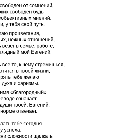
 свободен от сомнений,
ужих свободен будь
еобъективных мнений,
, у тебя свой путь.
лаю процветания,
ых, нежных отношений,
 везет в семье, работе,
глядный мой Евгений.
 все то, к чему стремишься,
тится в твоей жизни,
ерять тебе желаю
 духа и харизмы.
 имя «благородный»
еводе означает.
души твоей, Евгений,
норме отвечает.
лать тебе сегодня
у успеха.
зни сложности щелкать