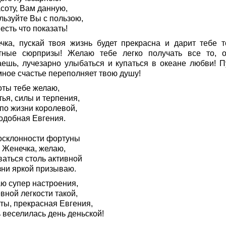
соту, Вам данную,
льзуйте Вы с пользою,
есть что показать!
чка, пускай твоя жизнь будет прекрасна и дарит тебе т
тные сюрпризы! Желаю тебе легко получать все то, 
аешь, лучезарно улыбаться и купаться в океане любви! П
мное счастье переполняет твою душу!
оты тебе желаю,
ья, силы и терпения,
 по жизни королевой,
одобная Евгения.
осклонности фортуны
, Женечка, желаю,
ваться столь активной
зни яркой призываю.
ю супер настроения,
вной легкости такой,
ты, прекрасная Евгения,
 веселилась день деньской!