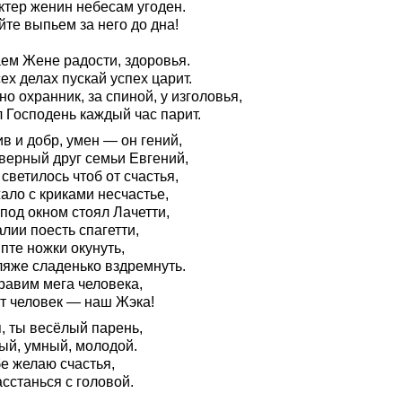
ктер женин небесам угоден.
те выпьем за него до дна!
ем Жене радости, здоровья.
ех делах пускай успех царит.
о охранник, за спиной, у изголовья,
 Господень каждый час парит.
в и добр, умен — он гений,
верный друг семьи Евгений,
светилось чтоб от счастья,
ало с криками несчастье,
под окном стоял Лачетти,
лии поесть спагетти,
пте ножки окунуть,
ляже сладенько вздремнуть.
равим мега человека,
от человек — наш Жэка!
, ты весёлый парень,
ый, умный, молодой.
е желаю счастья,
сстанься с головой.