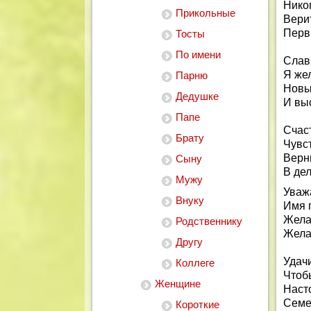
Никог
Прикольные
Верит
Перв
Тосты
По имени
Слав
Я же
Парню
Новы
Дедушке
И вы
Папе
Счаст
Брату
Чувс
Верн
Сыну
В де
Мужу
Уваж
Внуку
Имя 
Жела
Родственнику
Жела
Другу
Удачи
Коллеге
Чтоб
Женщине
Наст
Семе
Короткие