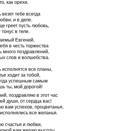
о, как орехи.
 везет тебе всегда
юбви, и в деле.
е греет пусть любовь,
 тонус в теле.
аемый Евгений,
ебя в честь торжества
ь много поздравлений,
ых слов и волшебства.
ь исполнятся все планы,
ье ходит за тобой,
егда успешным самым
шь ты, мой дорогой!
ий, поздравляю в этот час
ей души, от сердца вас!
ю вам успехов, процветанья,
 исполнялись все желанья.
ю счастья и любви,
ерной вам желаю высоты.