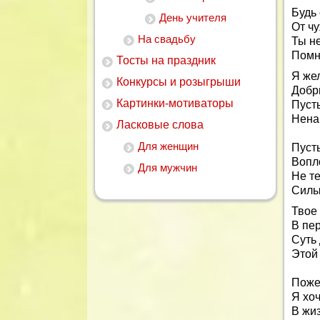
Будь
День учителя
От ч
На свадьбу
Ты н
Помни
Тосты на праздник
Я же
Конкурсы и розыгрыши
Добр
Картинки-мотиваторы
Пусть
Нена
Ласковые слова
Для женщин
Пусть
Вопло
Для мужчин
Не т
Силы
Твое
В пер
Суть 
Этой 
Поже
Я хоч
В жи