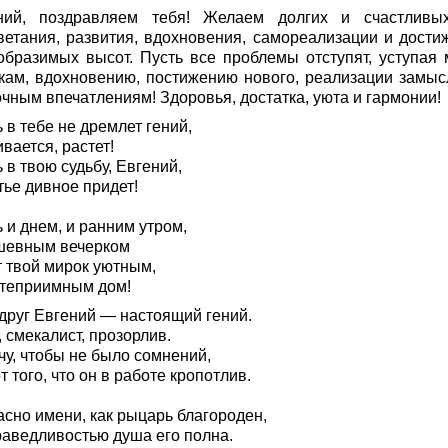
ний, поздравляем тебя! Желаем долгих и счастливы
ветания, развития, вдохновения, самореализации и дости
образимых высот. Пусть все проблемы отступят, уступая 
кам, вдохновению, постижению нового, реализации замыс
очным впечатлениям! Здоровья, достатка, уюта и гармонии!
 в тебе не дремлет гений,
вается, растет!
 в твою судьбу, Евгений,
тье дивное придет!
 и днем, и ранним утром,
шевным вечерком
т твой мирок уютным,
степриимным дом!
друг Евгений — настоящий гений.
 смекалист, прозорлив.
чу, чтобы не было сомнений,
т того, что он в работе кропотлив.
асно имени, как рыцарь благороден,
раведливостью душа его полна.