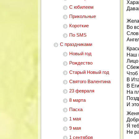
Хара
С юбилеем
Давай
Прикольные
Жела
Короткие
Во вс
Словн
По SMS
Ангел
С праздниками
Краси
Новый год
Наш 
Лицо 
Рождество
Сбеж
Старый Новый год
Чтоб 
В Ита
Святого Валентина
В Еги
23 февраля
На п
Позд
8 марта
И эт
Пасха
Женя
1 мая
Добр
Я теб
9 мая
Не ра
1 сентября