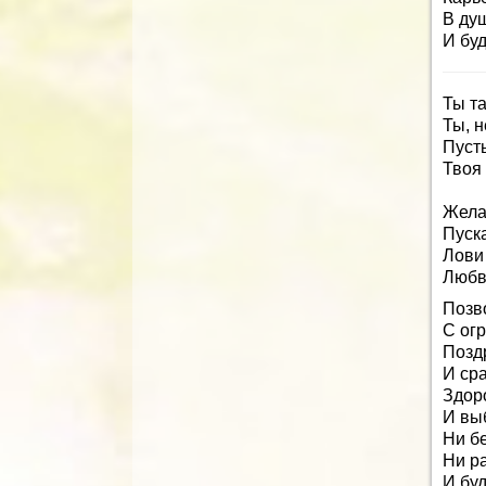
В ду
И буд
Ты та
Ты, 
Пуст
Твоя
Жела
Пуск
Лови 
Любв
Позво
С ог
Позд
И ср
Здор
И вы
Ни бе
Ни ра
И бу