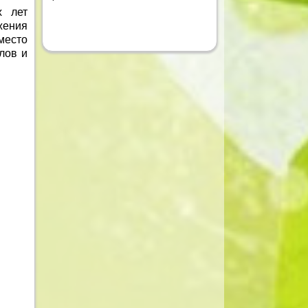
х лет
жения
место
лов и