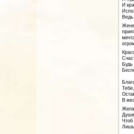
И кра
Испо
Ведь 
Жене
прия
мечт
огро
Крас
Счаст
Будь
Бесп
Благ
Тебе
Оста
В жи
Жела
Душе
Чтоб 
Лишь