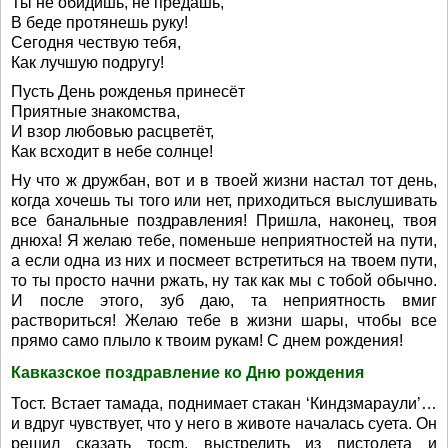
Ты не обидишь, не предашь,
В беде протянешь руку!
Сегодня чествую тебя,
Как лучшую подругу!
Пусть День рожденья принесёт
Приятные знакомства,
И взор любовью расцветёт,
Как всходит в небе солнце!
Ну что ж дружбан, вот и в твоей жизни настал тот день,
когда хочешь ты того или нет, приходиться выслушивать
все банальные поздравления! Пришла, наконец, твоя
днюха! Я желаю тебе, поменьше неприятностей на пути,
а если одна из них и посмеет встретиться на твоем пути,
то ты просто начни ржать, ну так как мы с тобой обычно.
И после этого, зуб даю, та неприятность вмиг
раствориться! Желаю тебе в жизни шары, чтобы все
прямо само плыло к твоим рукам! С днем рождения!
Кавказское поздравление ко Дню рождения
Тост. Встает тамада, поднимает стакан ‘Киндзмараули’…
и вдруг чувствует, что у него в животе началась суета. Он
решил сказать тосm, выстрелить из пистолета и