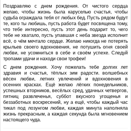
Поздравляю с днем рождения. От чистого сердца
желаю, чтобы жизнь была каруселью счастья, чтобы
судьба ограждала тебя от любых бед. Пусть рядом будут
те, кого ты любишь, пусть работа будет посвящена тому,
что тебе интересно, пусть этот день подарит то, чего
тебе не хватало, пусть упавшая с неба звезда исполнит
всё, о чём мечтало сердце. Желаю никогда не потерять
крыльев своего вдохновения, не потушить огня своей
любви, не усомниться в себе и своём успехе. Следуй
тропами удачи и находи свои трофеи!
С днем рождения. Хочу пожелать тебе долгих лет
здравия и счастья, тёплых зим радости. волшебных
вёсен любви, летних увлечений и вдохновения в
осенних красках. Ещё желаю лёгких понедельников,
успешных вторников, весёлых сред, удачных четвергов,
пятниц развлеченья, суббот вкусного угощенья и
беззаботных воскресений, ну а ещё, чтобы каждый час
тикал под лозунгом любви, каждая минута наполняла
жизнь прекрасным, а каждая секунда была мгновением
настоящего чуда.