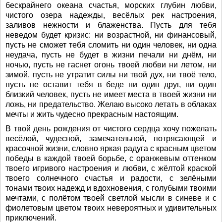
бескрайнего океана счастья, морских глубин любви,
чистого озера надежды, весёлых рек настроения,
заливов нежности и блаженства. Пусть для тебя
неведом будет кризис: ни возрастной, ни финансовый,
пусть не сможет тебя сломить ни один человек, ни одна
неудача, пусть не будет в жизни печали ни днём, ни
ночью, пусть не гаснет огонь твоей любви ни летом, ни
зимой, пусть не утратит силы ни твой дух, ни твоё тело,
пусть не оставит тебя в беде ни один друг, ни один
близкий человек, пусть не имеет места в твоей жизни ни
ложь, ни предательство. Желаю высоко летать в облаках
мечты и жить чудесно прекрасным настоящим.
В твой день рождения от чистого сердца хочу пожелать
весёлой, чудесной, замечательной, потрясающей и
красочной жизни, словно яркая радуга с красным цветом
победы в каждой твоей борьбе, с оранжевым оттенком
твоего игривого настроения и любви, с жёлтой краской
твоего солнечного счастья и радости, с зелёными
тонами твоих надежд и вдохновения, с голубыми твоими
мечтами, с полётом твоей светлой мысли в синеве и с
фиолетовым цветом твоих невероятных и удивительных
приключений.