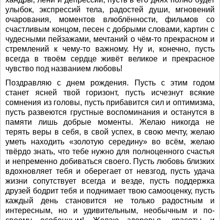
улыбок, экспрессий тела, радостей души, мгновений
очарования, моментов влюблённости, фильмов со
счастливым концом, песен с добрыми словами, картин с
чудесными пейзажами, мечтаний о чём-то прекрасном и
стремлений к чему-то важному. Ну и, конечно, пусть
всегда в твоём сердце живёт великое и прекрасное
чувство под названием любовь!
Поздравляю с днем рождения. Пусть с этим годом
станет ясней твой горизонт, пусть исчезнут всякие
сомнения из головы, пусть прибавится сил и оптимизма,
пусть развеются грустные воспоминания и останутся в
памяти лишь добрые моменты. Желаю никогда не
терять веры в себя, в свой успех, в свою мечту, желаю
уметь находить «золотую середину» во всём, желаю
твёрдо знать, что тебе нужно для полноценного счастья
и непременно добиваться своего. Пусть любовь близких
вдохновляет тебя и оберегает от невзгод, пусть удача
жизни сопутствует всегда и везде, пусть поддержка
друзей бодрит тебя и поднимает твою самооценку, пусть
каждый день становится не только радостным и
интересным, но и удивительным, необычным и по-