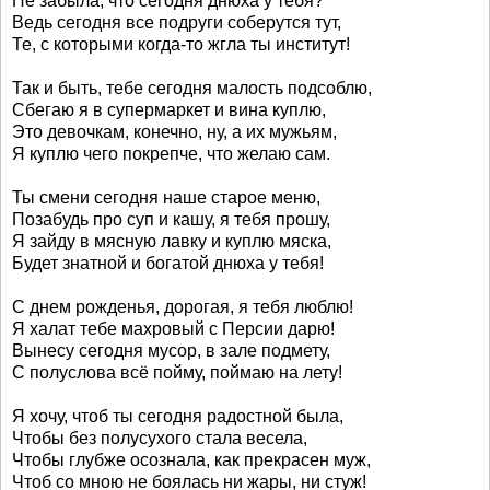
Не забыла, что сегодня днюха у тебя?
Ведь сегодня все подруги соберутся тут,
Те, с которыми когда-то жгла ты институт!
Так и быть, тебе сегодня малость подсоблю,
Сбегаю я в супермаркет и вина куплю,
Это девочкам, конечно, ну, а их мужьям,
Я куплю чего покрепче, что желаю сам.
Ты смени сегодня наше старое меню,
Позабудь про суп и кашу, я тебя прошу,
Я зайду в мясную лавку и куплю мяска,
Будет знатной и богатой днюха у тебя!
С днем рожденья, дорогая, я тебя люблю!
Я халат тебе махровый с Персии дарю!
Вынесу сегодня мусор, в зале подмету,
С полуслова всё пойму, поймаю на лету!
Я хочу, чтоб ты сегодня радостной была,
Чтобы без полусухого стала весела,
Чтобы глубже осознала, как прекрасен муж,
Чтоб со мною не боялась ни жары, ни стуж!