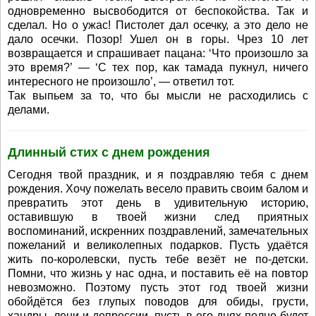
одновременно высвободится от беспокойства. Так и
сделал. Но о ужас! Пистолет дал осечку, а это дело не
дало осечки. Позор! Ушел он в горы. Чрез 10 лет
возвращается и спрашивает пацана: ‘Что произошло за
это время?’ — ‘С тех пор, как тамада пукнул, ничего
интересного не произошло’, — ответил тот.
Так выпьем за то, что бы мысли не расходились с
делами.
Длинный стих с днем рождения
Сегодня твой праздник, и я поздравляю тебя с днем
рождения. Хочу пожелать весело править своим балом и
превратить этот день в удивительную историю,
оставившую в твоей жизни след приятных
воспоминаний, искренних поздравлений, замечательных
пожеланий и великолепных подарков. Пусть удаётся
жить по-королевски, пусть тебе везёт не по-детски.
Помни, что жизнь у нас одна, и поставить её на повтор
невозможно. Поэтому пусть этот год твоей жизни
обойдётся без глупых поводов для обиды, грусти,
хандры, лени и депрессии, пусть в его днях полно будет