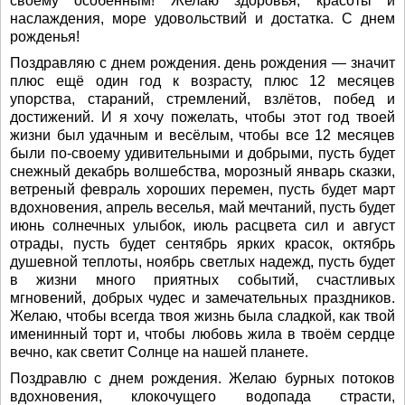
своему особенным! Желаю здоровья, красоты и
наслаждения, море удовольствий и достатка. С днем
рожденья!
Поздравляю с днем рождения. день рождения — значит
плюс ещё один год к возрасту, плюс 12 месяцев
упорства, стараний, стремлений, взлётов, побед и
достижений. И я хочу пожелать, чтобы этот год твоей
жизни был удачным и весёлым, чтобы все 12 месяцев
были по-своему удивительными и добрыми, пусть будет
снежный декабрь волшебства, морозный январь сказки,
ветреный февраль хороших перемен, пусть будет март
вдохновения, апрель веселья, май мечтаний, пусть будет
июнь солнечных улыбок, июль расцвета сил и август
отрады, пусть будет сентябрь ярких красок, октябрь
душевной теплоты, ноябрь светлых надежд, пусть будет
в жизни много приятных событий, счастливых
мгновений, добрых чудес и замечательных праздников.
Желаю, чтобы всегда твоя жизнь была сладкой, как твой
именинный торт и, чтобы любовь жила в твоём сердце
вечно, как светит Солнце на нашей планете.
Поздравлю с днем рождения. Желаю бурных потоков
вдохновения, клокочущего водопада страсти,