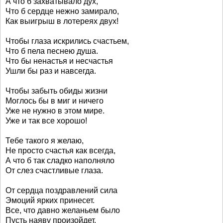
А что б захватывало дух,
Что б сердце нежно замирало,
Как выигрыш в лотереях двух!
Чтобы глаза искрились счастьем,
Что б пела песнею душа.
Что бы ненастья и несчастья
Ушли бы раз и навсегда.
Чтобы забыть обиды жизни
Моглось бы в миг и ничего
Уже не нужно в этом мире.
Уже и так все хорошо!
Тебе такого я желаю,
Не просто счастья как всегда,
А что б так сладко наполняло
От слез счастливые глаза.
От сердца поздравлений сила
Эмоций ярких принесет.
Все, что давно желаньем было
Пусть наяву произойдет.