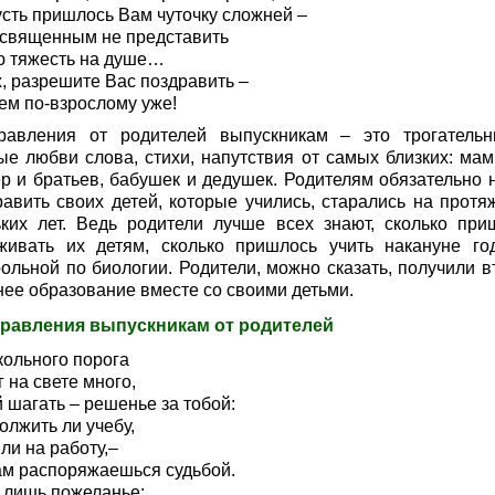
усть пришлось Вам чуточку сложней –
священным не представить
ю тяжесть на душе…
ж, разрешите Вас поздравить –
ем по-взрослому уже!
равления от родителей выпускникам – это трогатель
ые любви слова, стихи, напутствия от самых близких: мам,
ер и братьев, бабушек и дедушек. Родителям обязательно 
равить своих детей, которые учились, старались на протя
ьких лет. Ведь родители лучше всех знают, сколько при
живать их детям, сколько пришлось учить накануне го
рольной по биологии. Родители, можно сказать, получили в
нее образование вместе со своими детьми.
равления выпускникам от родителей
кольного порога
 на свете много,
 шагать – решенье за тобой:
олжить ли учебу,
ли на работу,–
ам распоряжаешься судьбой.
 лишь пожеланье: