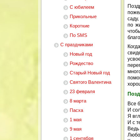
Позд
С юбилеем
поже
Прикольные
саду,
по ж
Короткие
чтоб
По SMS
благ
С праздниками
Когд
свид
Новый год
усво
Рождество
переп
мног
Старый Новый год
помо
Святого Валентина
хоро
23 февраля
Позд
8 марта
Все б
И сол
Пасха
Я вг
1 мая
И с 
Ведь
9 мая
Любо
1 сентября