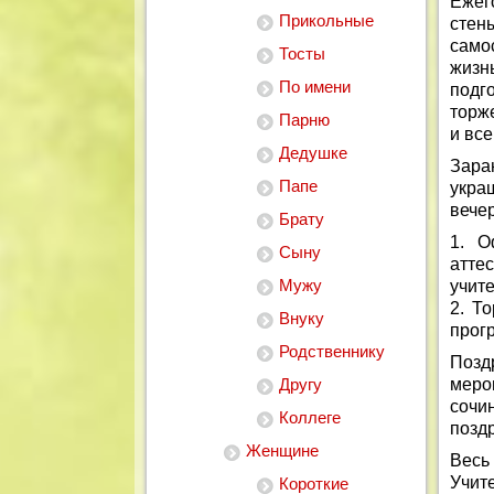
Ежег
Прикольные
стен
само
Тосты
жизн
По имени
подг
торж
Парню
и все
Дедушке
Зара
Папе
укра
вечер
Брату
1. О
Сыну
атте
Мужу
учит
2. Т
Внуку
прогр
Родственнику
Позд
Другу
меро
сочи
Коллеге
позд
Женщине
Весь 
Учит
Короткие