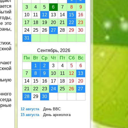
идают
ается
3
4
5
6
7
8
9
бытий
10
11
12
13
14
15
16
годы,
17
18
19
20
21
22
23
е это
раны,
24
25
26
27
28
29
30
31
тихи,
скной
Сентябрь, 2026
Пн
Вт
Ср
Чт
Пт
Сб
Вс
учают
1
2
3
4
5
6
скной
7
8
9
10
11
12
13
льную
14
15
16
17
18
19
20
21
22
23
24
25
26
27
нного
28
29
30
сегда
орные
12 августа
День ВВС
15 августа
День археолога