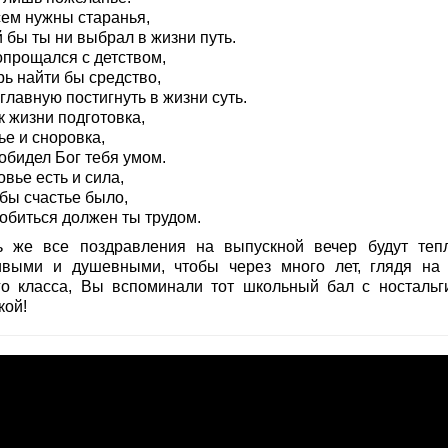
сем нужны старанья,
 бы ты ни выбрал в жизни путь.
опрощался с детством,
рь найти бы средство,
главную постигнуть в жизни суть.
к жизни подготовка,
ье и сноровка,
обидел Бог тебя умом.
вье есть и сила,
бы счастье было,
добиться должен ты трудом.
ь же все поздравления на выпускной вечер будут теп
ивыми и душевными, чтобы через много лет, глядя на
го класса, Вы вспоминали тот школьный бал с ностальг
кой!