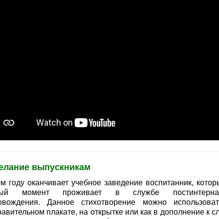
елание выпускникам
ом году оканчивает учебное заведение воспитанник, котор
ный момент проживает в службе постинтернат
овождения. Данное стихотворение можно использова
авительном плакате, на открытке или как в дополнение к с