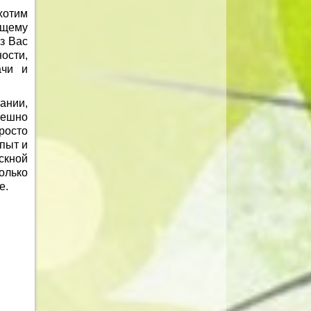
хотим
ущему
з Вас
ости,
ачи и
ании,
пешно
росто
опыт и
скной
олько
е.