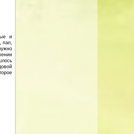
ные и
 пап,
нужно
жении
шлось
довой
торое