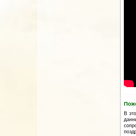
Пож
В эт
дан
сопр
поздр