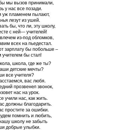
бы мы вызов принимали,
ь у нас все позади.
и уж пламенем пылают,
нья лезут из ушей.
ать бы, что ли, эту школу,
есте с ней— учителей!
звлечем из-под обломков,
авим всех на пьедестал.
вот зарплату бы побольше –
 учителем бы стал!
кола, школа, где же ты?
наши детские мечты?
ши все учителя?
асстаемся, вас любя.
едний прозвенел звонок,
зовет нас на урок.
е учили нас, как жить.
ас должны благодарить.
с простите за ошибки.
будем помнить и любить,
нашу школу не забыть
ши добрые улыбки.