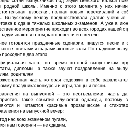
одно сотни выпускников под звуки Венского вальса пок
ы родной школы. Именно с этого момента у них начин
стоятельная, взрослая, полная новых переживаний и со
ь. Выпускному вечеру предшествовали долгие учебные 
отовка к сдаче тяжелых школьных экзаменов. А уже в июн
ественное мероприятие проходит во всех городах нашей ст
 задумываются о том, как провести его весело.
нее готовятся праздничные сценарии, пишутся песни и с
шаются цветами и шарами актовые залы. По традиции выпу
 проходит в два этапа:
фициальная часть, во время которой выпускникам вр
статы, дипломы, а также звучат поздравления на выпу
елям, родителям.
оржественная часть, которая содержит в себе развлекате
амму праздника: конкурсы и игры, танцы и песни.
равления на выпускной – это неотъемлемая часть да
приятия. Такое событие случается однажды, поэтому в
няются и читаются красивые прозаические и стихотв
равления на выпускной вечер:
год нас всех экзаменом пугали,
еля нам говорили — не сдадим.