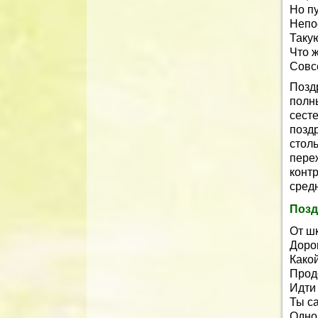
Но п
Непо
Таку
Что 
Совс
Позд
полн
сест
позд
стол
пере
конт
сред
Позд
От ш
Дорог
Какой
Прод
Идти 
Ты с
Одно