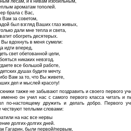
дным лесам, и к нивам изобильным,
теплым ароматам тополей.
ер брала с Вас,
 Вам за советом,
адой был взгляд Ваших глаз живых,
олько дали мне тепла и света,
ватит обогреть десятерых.
 Вы вдохнуть в меня сумели:
а идти вперед,
еть свет обетованной цели,
бояться никаких невзгод.
тдаете все большой работе,
детских душах будите мечту.
бо Вам за то, что Вы живете,
аших дел и мыслей красоту!
скники также не забывают поздравить и своего первого учи
 именно он учил нас с самого первого класса читать и пи
ил по-настоящему дружить и делать добро. Первого уч
е чествуют теплыми словами:
ратили на нас все нервы
ение долгих-долгих дней.
как Гагарин, были первой/первым,