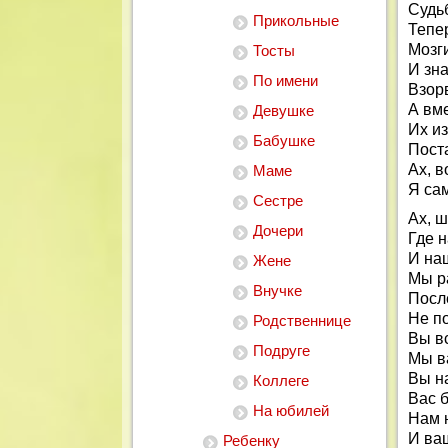
Судь
Прикольные
Тепер
Мозг
Тосты
И зна
По имени
Взорв
А вм
Девушке
Их и
Бабушке
Пост
Ах, 
Маме
Я сам
Сестре
Ах, ш
Дочери
Где 
И на
Жене
Мы р
Внучке
Посл
Не по
Родственнице
Вы вс
Подруге
Мы в
Вы на
Коллеге
Вас 
На юбилей
Нам 
И ва
Ребенку