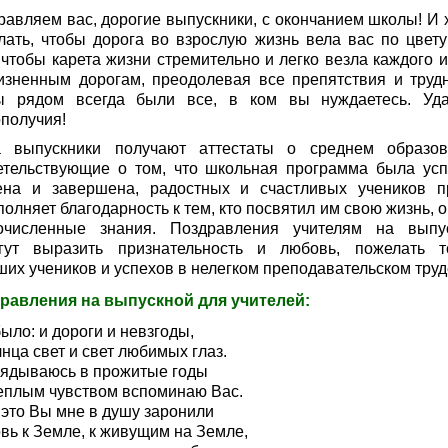
равляем вас, дорогие выпускники, с окончанием школы! И 
лать, чтобы дорога во взрослую жизнь вела вас по цвет
 чтобы карета жизни стремительно и легко везла каждого и
изненным дорогам, преодолевая все препятствия и трудн
ы рядом всегда были все, в ком вы нуждаетесь. Уд
ополучия!
а выпускники получают аттестаты о среднем образов
етельствующие о том, что школьная программа была ус
ена и завершена, радостных и счастливых учеников п
олняет благодарность к тем, кто посвятил им свою жизнь, 
очисленные знания. Поздравления учителям на выпу
гут выразить признательность и любовь, пожелать т
ших учеников и успехов в нелегком преподавательском труд
равления на выпускной для учителей:
ыло: и дороги и невзгоды,
нца свет и свет любимых глаз.
лядываюсь в прожитые годы
теплым чувством вспоминаю Вас.
 это Вы мне в душу заронили
вь к Земле, к живущим на Земле,