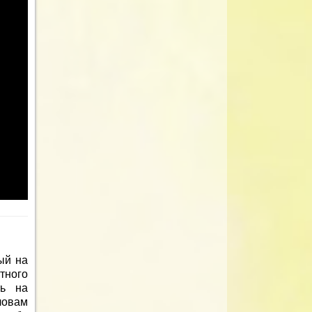
ый на
ного
ть на
ловам