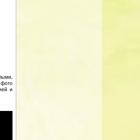
лыми,
 фото
ией и