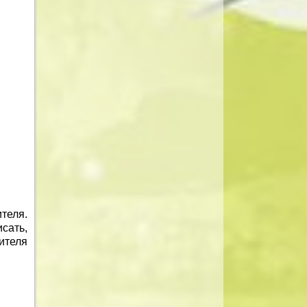
теля.
сать,
ителя