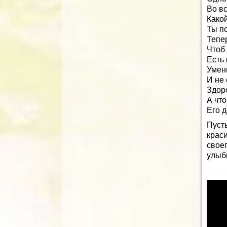
Во в
Какой
Ты п
Тепе
Чтоб 
Есть 
Умен
И не 
Здоро
А что
Его 
Пуст
крас
свое
улыб