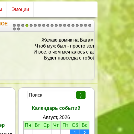
ы
Эмоции
НОЕ
1
2
3
4
5
6
7
8
9
10
11
12
13
14
15
16
17
18
19
20
21
Желаю домик на Багамах
тоб муж был - просто золотой!
все, о чем мечталось с детства
Будет навсегда с тобой!
Календарь событий
Август, 2026
ер
Пн
Вт
Ср
Чт
Пт
Сб
Вс
1
2