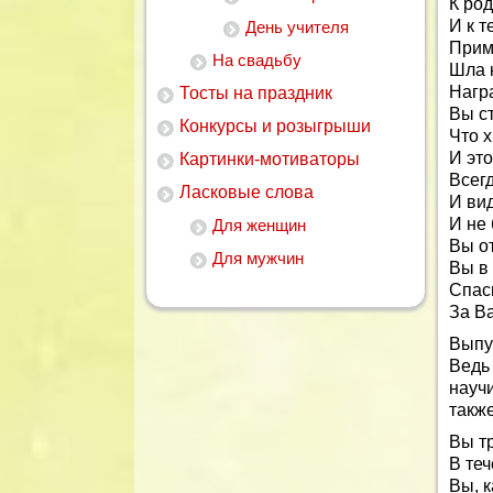
К ро
И к 
День учителя
Прим
На свадьбу
Шла к
Нагр
Тосты на праздник
Вы ст
Конкурсы и розыгрыши
Что х
И это
Картинки-мотиваторы
Всегд
Ласковые слова
И вид
И не 
Для женщин
Вы о
Для мужчин
Вы в 
Спаси
За В
Выпу
Ведь
науч
такж
Вы т
В теч
Вы, 