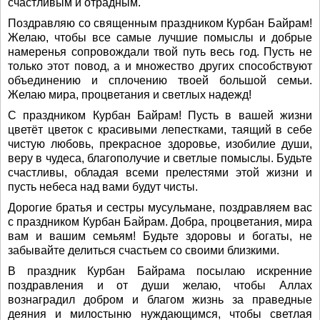
счастливым и отрадным.
Поздравляю со священным праздником Курбан Байрам!
Желаю, чтобы все самые лучшие помыслы и добрые
намеренья сопровождали твой путь весь год. Пусть не
только этот повод, а и множество других способствуют
объединению и сплочению твоей большой семьи.
Желаю мира, процветания и светлых надежд!
С праздником Курбан Байрам! Пусть в вашей жизни
цветёт цветок с красивыми лепестками, таящий в себе
чистую любовь, прекрасное здоровье, изобилие души,
веру в чудеса, благополучие и светлые помыслы. Будьте
счастливы, обладая всеми прелестями этой жизни и
пусть небеса над вами будут чисты.
Дорогие братья и сестры мусульмане, поздравляем вас
с праздником Курбан Байрам. Добра, процветания, мира
вам и вашим семьям! Будьте здоровы и богаты, не
забывайте делиться счастьем со своими близкими.
В праздник Курбан Байрама посылаю искренние
поздравления и от души желаю, чтобы Аллах
вознаградил добром и благом жизнь за праведные
деяния и милостыню нуждающимся, чтобы светлая