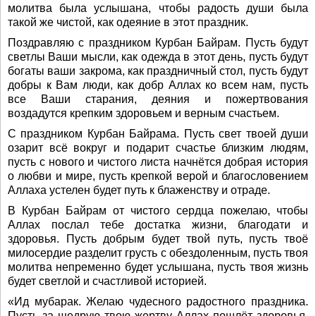
молитва была услышана, чтобы радость души была
такой же чистой, как одеяние в этот праздник.
Поздравляю с праздником Курбан Байрам. Пусть будут
светлы Ваши мысли, как одежда в этот день, пусть будут
богаты ваши закрома, как праздничный стол, пусть будут
добры к Вам люди, как добр Аллах ко всем нам, пусть
все Ваши старания, деяния и пожертвования
воздадутся крепким здоровьем и верным счастьем.
С праздником Курбан Байрама. Пусть свет твоей души
озарит всё вокруг и подарит счастье близким людям,
пусть с нового и чистого листа начнётся добрая история
о любви и мире, пусть крепкой верой и благословением
Аллаха устелен будет путь к блаженству и отраде.
В Курбан Байрам от чистого сердца пожелаю, чтобы
Аллах послал тебе достатка жизни, благодати и
здоровья. Пусть добрым будет твой путь, пусть твоё
милосердие разделит грусть с обездоленным, пусть твоя
молитва непременно будет услышана, пусть твоя жизнь
будет светлой и счастливой историей.
«Ид мубарак. Желаю чудесного радостного праздника.
Пусть за щедрую твою жертву Аллах пошлёт здоровья,