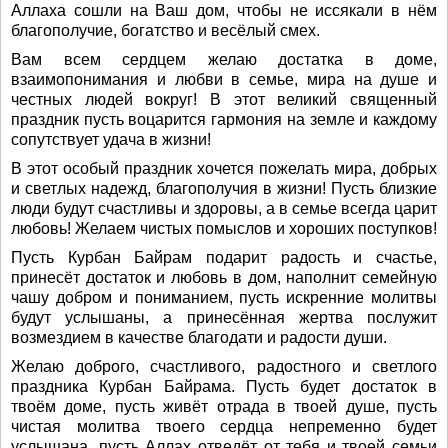
Аллаха сошли на Ваш дом, чтобы не иссякали в нём
благополучие, богатство и весёлый смех.
Вам всем сердцем желаю достатка в доме,
взаимопонимания и любви в семье, мира на душе и
честных людей вокруг! В этот великий священный
праздник пусть воцарится гармония на земле и каждому
сопутствует удача в жизни!
В этот особый праздник хочется пожелать мира, добрых
и светлых надежд, благополучия в жизни! Пусть близкие
люди будут счастливы и здоровы, а в семье всегда царит
любовь! Желаем чистых помыслов и хороших поступков!
Пусть Курбан Байрам подарит радость и счастье,
принесёт достаток и любовь в дом, наполнит семейную
чашу добром и пониманием, пусть искренние молитвы
будут услышаны, а принесённая жертва послужит
возмездием в качестве благодати и радости души.
Желаю доброго, счастливого, радостного и светлого
праздника Курбан Байрама. Пусть будет достаток в
твоём доме, пусть живёт отрада в твоей душе, пусть
чистая молитва твоего сердца непременно будет
услышана, пусть Аллах отведёт от тебя и твоей семьи