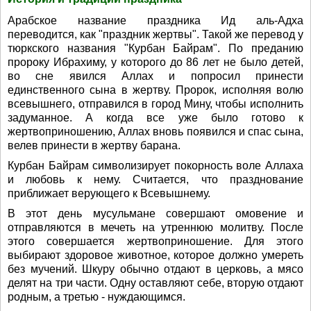
Арабское название праздника Ид аль-Адха
переводится, как "праздник жертвы". Такой же перевод у
тюркского названия "Курбан Байрам". По преданию
пророку Ибрахиму, у которого до 86 лет не было детей,
во сне явился Аллах и попросил принести
единственного сына в жертву. Пророк, исполняя волю
всевышнего, отправился в город Мину, чтобы исполнить
задуманное. А когда все уже было готово к
жертвоприношению, Аллах вновь появился и спас сына,
велев принести в жертву барана.
Курбан Байрам символизирует покорность воле Аллаха
и любовь к нему. Считается, что празднование
приближает верующего к Всевышнему.
В этот день мусульмане совершают омовение и
отправляются в мечеть на утреннюю молитву. После
этого совершается жертвоприношение. Для этого
выбирают здоровое животное, которое должно умереть
без мучений. Шкуру обычно отдают в церковь, а мясо
делят на три части. Одну оставляют себе, вторую отдают
родным, а третью - нуждающимся.