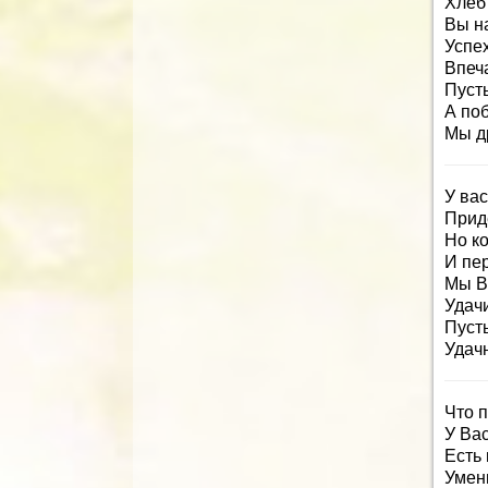
Хлеб
Вы н
Успе
Впеч
Пусть
А по
Мы д
У вас
Прид
Но к
И пер
Мы В
Удачи
Пусть
Удач
Что 
У Вас
Есть 
Умень