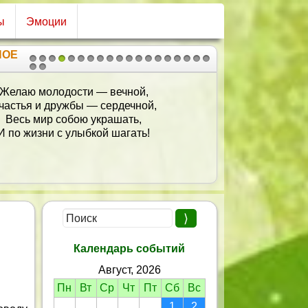
ы
Эмоции
НОЕ
1
2
3
4
5
6
7
8
9
10
11
12
13
14
15
16
17
18
19
20
21
Желаю молодости — вечной,
частья и дружбы — сердечной,
Весь мир собою украшать,
И по жизни с улыбкой шагать!
Календарь событий
Август, 2026
Пн
Вт
Ср
Чт
Пт
Сб
Вс
1
2