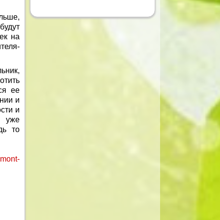
льше,
будут
ек на
теля-
ьник,
лотить
ся ее
нии и
сти и
— уже
дь то
emont-