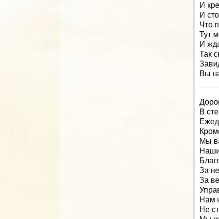
И кре
И сто
Что 
Тут 
И жда
Так с
Зави
Вы на
Доро
В ст
Ежед
Кром
Мы в
Наши
Благ
За не
За в
Упра
Нам н
Не с