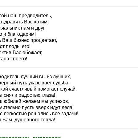
гой наш предводитель,
оздравить Вас хотим!
чальник нам и друг,
о и благодарим!
ь Ваш бизнес процветает,
ют плоды его!
ектив Вас обожает,
ана своего!
водитель лучший вы из лучших,
верный путь указывает судьба!
скай счастливый помогает случай,
ы сияли радостью глаза!
ш юбилей желаем мы успехов,
ительно пусть вверх идут дела!
с легкостью решались все задачи!
и Вам, душевного тепла!