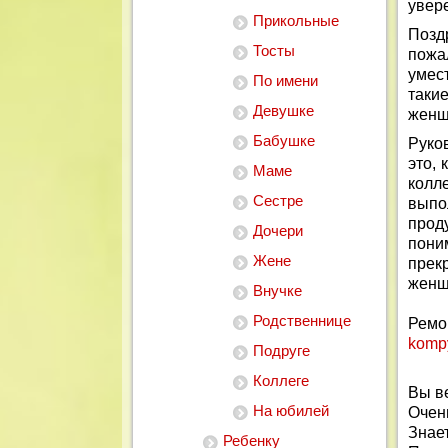
увере
Прикольные
Позд
Тосты
пожа
умес
По имени
таки
Девушке
женщ
Бабушке
Руко
это, 
Маме
колл
Сестре
выпо
прод
Дочери
пони
Жене
прек
женщ
Внучке
Родственнице
Ремо
komp
Подруге
Коллеге
Вы в
На юбилей
Очен
Знает
Ребенку