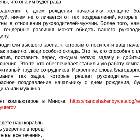
ны, что она им будет рада.
равления с днем рождения начальнику женщине бо
луй, ничем не отличается от тех поздравлений, которые 
тны в отношении руководителей-мужчин. Более того, нам
е гендерные различия может обидеть вашего руководи
ину.
водители высшего звена, к которым относится и ваш начал
как правило, люди особого склада. Это те, кто способен сп
ектив, поставить перед каждым четкую задачу и добить
лнения. Это те, кто обеспечивает стабильную работу компа
уктивный труд ее сотрудников. Искренние слова благодарно
мания тех задач, которые решает руководитель 
расное поздравление начальнику с днем рождения, бу
ина или мужчина.
нт компьютеров в Минске:
https://handshaker.by/catalog/r
yuterov
едете наш корабль
ь уверенно вперед!
е вы все течения,