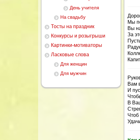
День учителя
Доро
На свадьбу
Мы п
Тосты на праздник
Вы на
За эт
Конкурсы и розыгрыши
Пуст
Картинки-мотиваторы
Раду
Колл
Ласковые слова
Капит
Для женщин
Для мужчин
Руко
Вам 
И пу
Чтоб
В Ва
Стрем
Чтоб 
Удач