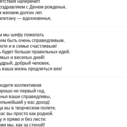
ятствия наперечет!
оздравляем с Денем рожденья,
 желаем долгих лет.
капитану — вдохновенья,
м мы шефу пожелать
сем быть очень справедливым,
оте и в семье счастливым!
ь будет больше правильных идей,
ивых и веселых дней!
удрый, добрый человек,
ь ваша жизнь продлиться век!
водите коллективом
орошо не первый год,
нья ваши справедливы,
ильнейший у вас доход!
а вы в творческом полете,
ас вы просто как родной.
 я прямо и без лести:
ми мы, как за стеной!