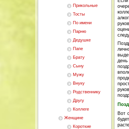
Если
Прикольные
очере
колл
Тосты
алко
По имени
руко
оцени
Парню
следу
Дедушке
Позд
Папе
личн
выдер
Брату
день
Сыну
позд
впол
Мужу
прод
Внуку
прос
руко
Родственнику
позд
Другу
Позд
Коллеге
Вот 
Женщине
буде
расте
Короткие