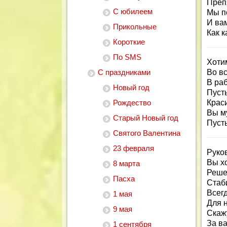
Преп
С юбилеем
Мы п
И вам
Прикольные
Как 
Короткие
По SMS
Хоти
С праздниками
Во в
В раб
Новый год
Пуст
Рождество
Крас
Вы м
Старый Новый год
Пуст
Святого Валентина
23 февраля
Руко
Вы х
8 марта
Реше
Пасха
Стаб
Всегд
1 мая
Для н
9 мая
Скажу
За ва
1 сентября