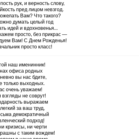
пость рук, и верность слову,
йкость пред лицом невзгод.
пожелать Вам? Что такого?
можно думать целый год
ть идей и вдохновенья...
кажем просто, без прикрас —
дуем Вам! С Днем Рожденья!
чальник просто класс!
гой наш именинник!
енах офиса родных
невно вы нас бдите,
е только выходных.
ас очень уважаем!
 взгляды не соврут!
одарность выражаем
легкий за ваш труд,
есьма демократичный
вленческий подход!
и кризисы, ни черти
трашны с таким вождем!