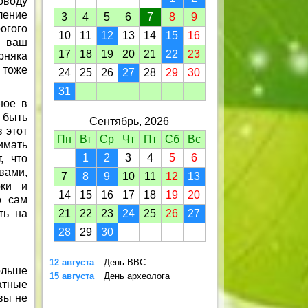
оводу
ление
3
4
5
6
7
8
9
огого
10
11
12
13
14
15
16
е ваш
17
18
19
20
21
22
23
рняка
 тоже
24
25
26
27
28
29
30
31
ное в
 быть
Сентябрь, 2026
в этот
Пн
Вт
Ср
Чт
Пт
Сб
Вс
имать
1
2
3
4
5
6
, что
вами,
7
8
9
10
11
12
13
рки и
14
15
16
17
18
19
20
о сам
ть на
21
22
23
24
25
26
27
28
29
30
12 августа
День ВВС
ольше
15 августа
День археолога
атные
 вы не