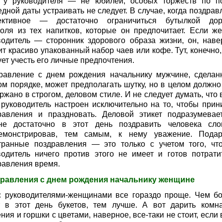
 у руководителя — не юбилей, особых торжеств по п
дной даты устраивать не следует. В случае, когда поздрав
ективное — достаточно ограничиться бутылкой дор
голя из тех напитков, которые он предпочитает. Если ж
водитель — сторонник здорового образа жизни, он, наве
т красиво упакованный набор чаев или кофе. Тут, конечно,
ет учесть его личные предпочтения.
равление с днем рождения начальнику мужчине, сделан
ом порядке, может предполагать шутку, но в целом должно
жано в строгом, деловом стиле. И не следует думать, что 
 руководитель настроен исключительно на то, чтобы прин
равления и праздновать. Деловой этикет подразумевает
не достаточно в этот день поздравить человека сло
емонстрировав, тем самым, к нему уважение. Пода
транные поздравления — это только с учетом того, чт
водитель ничего против этого не имеет и готов потрати
равления время.
равления с днем рождения начальнику женщине
с руководителями-женщинами все гораздо проще. Чем б
т в этот день букетов, тем лучше. А вот дарить комн
ния и горшки с цветами, наверное, все-таки не стоит, если