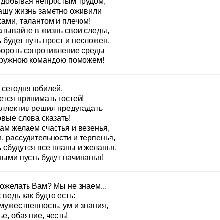
 добывая непростым трудом,
ашу жизнь заметно оживили
хами, талантом и плечом!
атывайте в жизнь свои следы,
 будет путь прост и несложен,
бороть сопротивление среды
ружною командою поможем!
 сегодня юбилей,
ется принимать гостей!
оллектив решил предугадать
вые слова сказать!
ам желаем счастья и везенья,
, рассудительности и терпенья,
 сбудутся все планы и желанья,
ными пусть будут начинанья!
пожелать Вам? Мы не знаем...
 ведь как будто есть:
мужественность, ум и знания,
е, обаяние, честь!