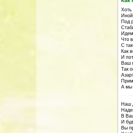
Как 
Хоть
Иной
Под 
Стаб
Идем
Что 
С та
Как в
И по
Ваш 
Так 
Азар
Прим
А мы 
Наш 
Наде
В Ва
И бу
Вы пр