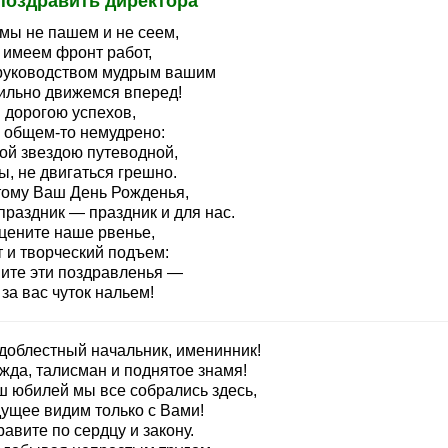
поздравить директора
 мы не пашем и не сеем,
 имеем фронт работ,
руководством мудрым вашим
ильно движемся вперед!
 дорогою успехов,
в общем-то немудрено:
кой звездою путеводной,
ы, не двигаться грешно.
тому Ваш День Рожденья,
праздник — праздник и для нас.
оцените наше рвенье,
т и творческий подъем:
ите эти поздравленья —
за вас чуток нальем!
доблестный начальник, именинник!
жда, талисман и поднятое знамя!
ш юбилей мы все собрались здесь,
дущее видим только с Вами!
авите по сердцу и закону.