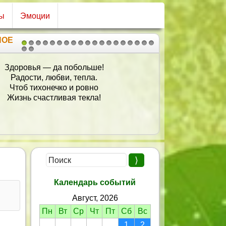
ы
Эмоции
НОЕ
1
2
3
4
5
6
7
8
9
10
11
12
13
14
15
16
17
18
19
20
21
Желаю счастья много-много,
Хочу, чтоб в жизни молодой
Твоя широкая дорога
Не стала узкою тропой.
Еще любви тебе желаю,
Большой и чистой, как слеза,
Чтоб жизни всегда улыбались
Твои счастливые глаза.
Календарь событий
Август, 2026
Пн
Вт
Ср
Чт
Пт
Сб
Вс
1
2