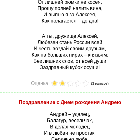
От лишней рюмки не косея,
Прошу полней налить вина,
И выпью я за Алексея,
Как полагается – до дна!
А ты, дружище Алексей,
Любезен стань России всей
И честь воздай своим друзьям,
Как на больших пирах – князьям:
Без лишних слов, от всей души
Заздравный кубок осуши!
Оценка
(3 голосов)
Поздравление с Днем рождения Андрею
Андрей – удалец,
Балагур, весельчак,
В делах молодец
И в любви не простак.
Сердечно любя,