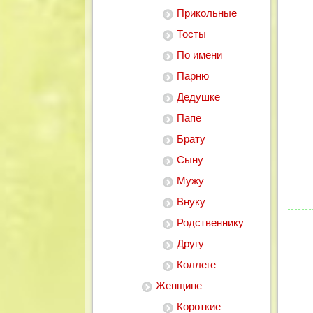
Прикольные
Тосты
По имени
Парню
Дедушке
Папе
Брату
Сыну
Мужу
1
2
3
4
5
Внуку
Родственнику
Другу
Коллеге
Женщине
Короткие