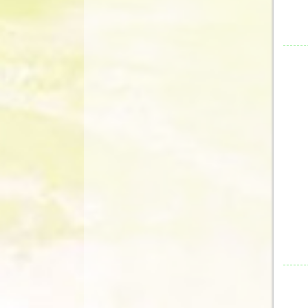
1
2
3
4
5
1
2
3
4
5