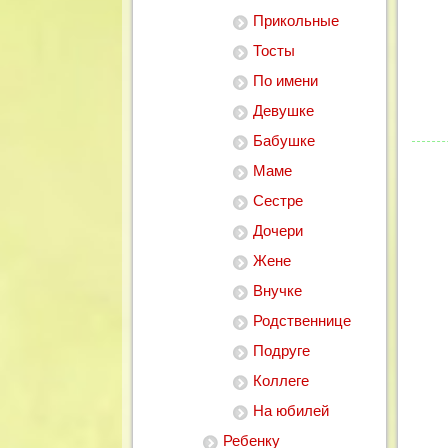
Прикольные
Тосты
По имени
Девушке
1
2
3
4
5
Бабушке
Маме
Сестре
Дочери
Жене
Внучке
Родственнице
Подруге
Коллеге
На юбилей
Ребенку
1
2
3
4
5